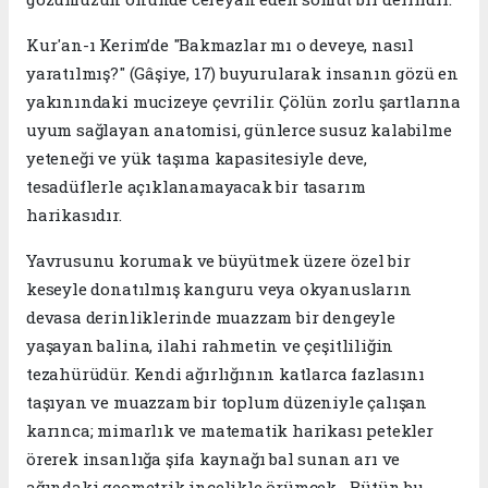
​Kur'an-ı Kerim’de "Bakmazlar mı o deveye, nasıl
yaratılmış?" (Gâşiye, 17) buyurularak insanın gözü en
yakınındaki mucizeye çevrilir. Çölün zorlu şartlarına
uyum sağlayan anatomisi, günlerce susuz kalabilme
yeteneği ve yük taşıma kapasitesiyle deve,
tesadüflerle açıklanamayacak bir tasarım
harikasıdır.
​Yavrusunu korumak ve büyütmek üzere özel bir
keseyle donatılmış kanguru veya okyanusların
devasa derinliklerinde muazzam bir dengeyle
yaşayan balina, ilahi rahmetin ve çeşitliliğin
tezahürüdür. Kendi ağırlığının katlarca fazlasını
taşıyan ve muazzam bir toplum düzeniyle çalışan
karınca; mimarlık ve matematik harikası petekler
örerek insanlığa şifa kaynağı bal sunan arı ve
ağındaki geometrik incelikle örümcek... Bütün bu