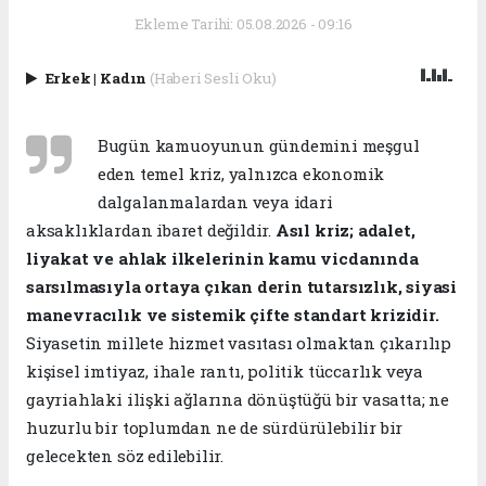
Ekleme Tarihi: 05.08.2026 - 09:16
Erkek
|
Kadın
(Haberi Sesli Oku)
Bugün kamuoyunun gündemini meşgul
eden temel kriz, yalnızca ekonomik
dalgalanmalardan veya idari
aksaklıklardan ibaret değildir.
Asıl kriz; adalet,
liyakat ve ahlak ilkelerinin kamu vicdanında
sarsılmasıyla ortaya çıkan derin tutarsızlık, siyasi
manevracılık ve sistemik çifte standart krizidir.
Siyasetin millete hizmet vasıtası olmaktan çıkarılıp
kişisel imtiyaz, ihale rantı, politik tüccarlık veya
gayriahlaki ilişki ağlarına dönüştüğü bir vasatta; ne
huzurlu bir toplumdan ne de sürdürülebilir bir
gelecekten söz edilebilir.