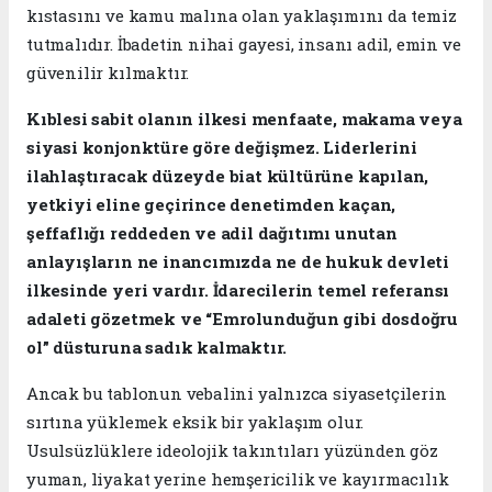
kıstasını ve kamu malına olan yaklaşımını da temiz
tutmalıdır. İbadetin nihai gayesi, insanı adil, emin ve
güvenilir kılmaktır.
Kıblesi sabit olanın ilkesi menfaate, makama veya
siyasi konjonktüre göre değişmez. Liderlerini
ilahlaştıracak düzeyde biat kültürüne kapılan,
yetkiyi eline geçirince denetimden kaçan,
şeffaflığı reddeden ve adil dağıtımı unutan
anlayışların ne inancımızda ne de hukuk devleti
ilkesinde yeri vardır. İdarecilerin temel referansı
adaleti gözetmek ve “Emrolunduğun gibi dosdoğru
ol” düsturuna sadık kalmaktır.
​Ancak bu tablonun vebalini yalnızca siyasetçilerin
sırtına yüklemek eksik bir yaklaşım olur.
Usulsüzlüklere ideolojik takıntıları yüzünden göz
yuman, liyakat yerine hemşericilik ve kayırmacılık