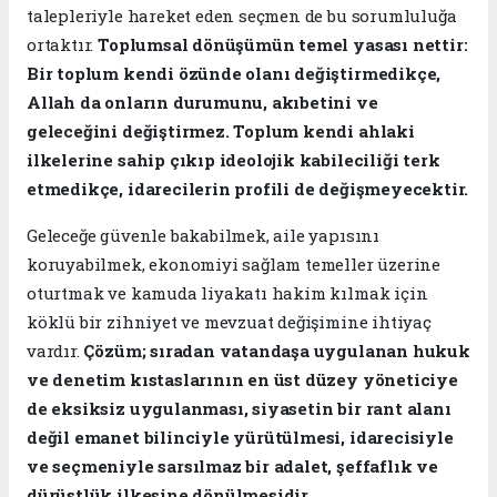
talepleriyle hareket eden seçmen de bu sorumluluğa
ortaktır.
Toplumsal dönüşümün temel yasası nettir:
Bir toplum kendi özünde olanı değiştirmedikçe,
Allah da onların durumunu, akıbetini ve
geleceğini değiştirmez. Toplum kendi ahlaki
ilkelerine sahip çıkıp ideolojik kabileciliği terk
etmedikçe, idarecilerin profili de değişmeyecektir.
​Geleceğe güvenle bakabilmek, aile yapısını
koruyabilmek, ekonomiyi sağlam temeller üzerine
oturtmak ve kamuda liyakatı hakim kılmak için
köklü bir zihniyet ve mevzuat değişimine ihtiyaç
vardır.
Çözüm; sıradan vatandaşa uygulanan hukuk
ve denetim kıstaslarının en üst düzey yöneticiye
de eksiksiz uygulanması, siyasetin bir rant alanı
değil emanet bilinciyle yürütülmesi, idarecisiyle
ve seçmeniyle sarsılmaz bir adalet, şeffaflık ve
dürüstlük ilkesine dönülmesidir.