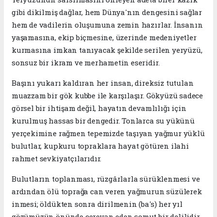
gibi dikilmiş dağlar, hem Dünya'nın dengesini sağlar
hem de vadilerin oluşumuna zemin hazırlar. İnsanın
yaşamasına, ekip biçmesine, üzerinde medeniyetler
kurmasına imkan tanıyacak şekilde serilen yeryüzü,
sonsuz bir ikram ve merhametin eseridir.
Başını yukarı kaldıran her insan, direksiz tutulan
muazzam bir gök kubbe ile karşılaşır. Gökyüzü sadece
görsel bir ihtişam değil, hayatın devamlılığı için
kurulmuş hassas bir dengedir. Tonlarca su yükünü
yerçekimine rağmen tepemizde taşıyan yağmur yüklü
bulutlar, kupkuru topraklara hayat götüren ilahi
rahmet sevkiyatçılarıdır.
Bulutların toplanması, rüzgârlarla sürüklenmesi ve
ardından ölü toprağa can veren yağmurun süzülerek
inmesi; öldükten sonra dirilmenin (ba's) her yıl
gözümüzün önünde cereyan eden somut bir delilidir.