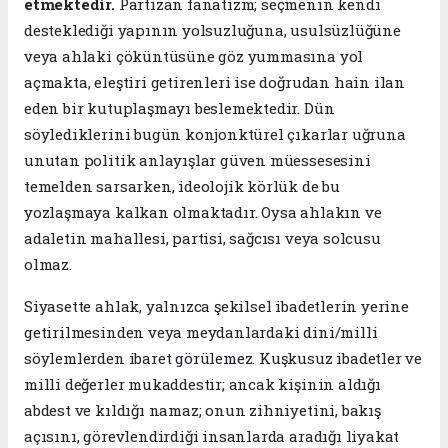
etmektedir.
Partizan fanatizm; seçmenin kendi
desteklediği yapının yolsuzluğuna, usulsüzlüğüne
veya ahlaki çöküntüsüne göz yummasına yol
açmakta, eleştiri getirenleri ise doğrudan hain ilan
eden bir kutuplaşmayı beslemektedir. Dün
söylediklerini bugün konjonktürel çıkarlar uğruna
unutan politik anlayışlar güven müessesesini
temelden sarsarken, ideolojik körlük de bu
yozlaşmaya kalkan olmaktadır. Oysa ahlakın ve
adaletin mahallesi, partisi, sağcısı veya solcusu
olmaz.
​Siyasette ahlak, yalnızca şekilsel ibadetlerin yerine
getirilmesinden veya meydanlardaki dini/milli
söylemlerden ibaret görülemez. Kuşkusuz ibadetler ve
milli değerler mukaddestir; ancak kişinin aldığı
abdest ve kıldığı namaz; onun zihniyetini, bakış
açısını, görevlendirdiği insanlarda aradığı liyakat