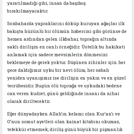
yaratılmadığı gibi, insan da başıboş
bırakılmayacaktır.
​Sonbaharda yapraklarını döküp kuruyan ağaçlar ilk
bakışta hüzünlü bir ölümün habercisi gibi görünse de
hemen ardından gelen ilkbahar, toprağın altında
saklı dirilişin en canlı örneğidir. Üstelik bu hakikati
anlamak için sadece mevsimlerin dönmesini
beklemeye de gerek yoktur. Düşünen zihinler için her
gece daldığımız uyku bir nevi ölüm, her sabah
yeniden uyanışımız ise dirilişin en yakın ve en güzel
tecrübesidir. Bugün ölü toprağa ve uykudaki bedene
can veren kudret, günü geldiğinde insanı da nihai
olarak diriltecektir.
​Eğer dünyadayken Allah’ın kelamı olan Kur’an’ı ve
O’nun somut ayetleri olan kainat kitabını okumaz,
tefekkür etmezsek; diriliş günü büyük bir pişmanlık