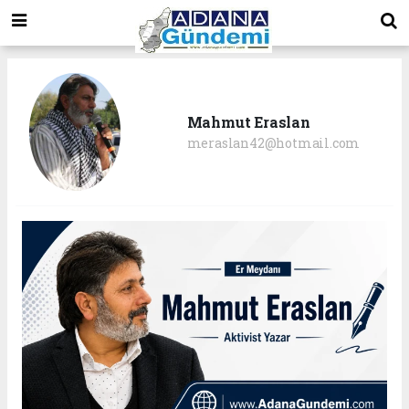
Mahmut Eraslan
meraslan42@hotmail.com