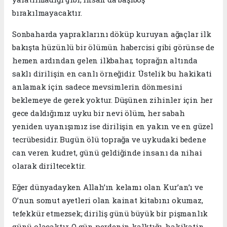
bırakılmayacaktır.
​Sonbaharda yapraklarını döküp kuruyan ağaçlar ilk
bakışta hüzünlü bir ölümün habercisi gibi görünse de
hemen ardından gelen ilkbahar, toprağın altında
saklı dirilişin en canlı örneğidir. Üstelik bu hakikati
anlamak için sadece mevsimlerin dönmesini
beklemeye de gerek yoktur. Düşünen zihinler için her
gece daldığımız uyku bir nevi ölüm, her sabah
yeniden uyanışımız ise dirilişin en yakın ve en güzel
tecrübesidir. Bugün ölü toprağa ve uykudaki bedene
can veren kudret, günü geldiğinde insanı da nihai
olarak diriltecektir.
​Eğer dünyadayken Allah’ın kelamı olan Kur’an’ı ve
O’nun somut ayetleri olan kainat kitabını okumaz,
tefekkür etmezsek; diriliş günü büyük bir pişmanlık
günü olacaktır. O gün perdenin kalktığı, hakikatin