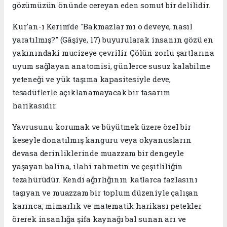
gözümüzün önünde cereyan eden somut bir delilidir.
​Kur'an-ı Kerim’de "Bakmazlar mı o deveye, nasıl
yaratılmış?" (Gâşiye, 17) buyurularak insanın gözü en
yakınındaki mucizeye çevrilir. Çölün zorlu şartlarına
uyum sağlayan anatomisi, günlerce susuz kalabilme
yeteneği ve yük taşıma kapasitesiyle deve,
tesadüflerle açıklanamayacak bir tasarım
harikasıdır.
​Yavrusunu korumak ve büyütmek üzere özel bir
keseyle donatılmış kanguru veya okyanusların
devasa derinliklerinde muazzam bir dengeyle
yaşayan balina, ilahi rahmetin ve çeşitliliğin
tezahürüdür. Kendi ağırlığının katlarca fazlasını
taşıyan ve muazzam bir toplum düzeniyle çalışan
karınca; mimarlık ve matematik harikası petekler
örerek insanlığa şifa kaynağı bal sunan arı ve