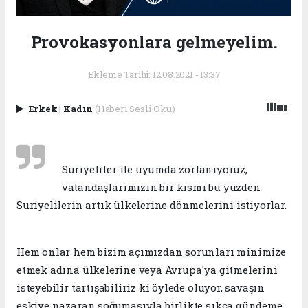
Provokasyonlara gelmeyelim.
Ekleme Tarihi: 12.08.2021 - 13:37
Erkek
|
Kadın
(Haberi Sesli Oku)
Suriyeliler ile uyumda zorlanıyoruz,
vatandaşlarımızın bir kısmı bu yüzden
Suriyelilerin artık ülkelerine dönmelerini istiyorlar.
Hem onlar hem bizim açımızdan sorunları minimize
etmek adına ülkelerine veya Avrupa'ya gitmelerini
isteyebilir tartışabiliriz ki öylede oluyor, savaşın
eskiye nazaran soğumasıyla birlikte sıkça gündeme