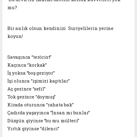
mu?
Bir anlık olsun kendinizi Suriyelilerin yerine
koyun!
Savaşınca “terörist”
Kaçınca “korkak”
İş yoksa “boş geziyor”
İşi olunca “işimizi kaptılar”
Aç gezince “sefil”
Tok gezince “doymuş”
Kirada oturunca “rahata bak”
Çadırda yaşayınca ”İnsan mı bunlar”
Düzgün giyinse “bu mu mülteci”
Yırtık giyinse “dilenci”