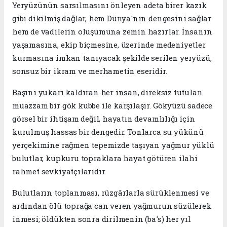
​​Yeryüzünün sarsılmasını önleyen adeta birer kazık
gibi dikilmiş dağlar, hem Dünya'nın dengesini sağlar
hem de vadilerin oluşumuna zemin hazırlar. İnsanın
yaşamasına, ekip biçmesine, üzerinde medeniyetler
kurmasına imkan tanıyacak şekilde serilen yeryüzü,
sonsuz bir ikram ve merhametin eseridir.
Başını yukarı kaldıran her insan, direksiz tutulan
muazzam bir gök kubbe ile karşılaşır. Gökyüzü sadece
görsel bir ihtişam değil, hayatın devamlılığı için
kurulmuş hassas bir dengedir. Tonlarca su yükünü
yerçekimine rağmen tepemizde taşıyan yağmur yüklü
bulutlar, kupkuru topraklara hayat götüren ilahi
rahmet sevkiyatçılarıdır.
Bulutların toplanması, rüzgârlarla sürüklenmesi ve
ardından ölü toprağa can veren yağmurun süzülerek
inmesi; öldükten sonra dirilmenin (ba's) her yıl