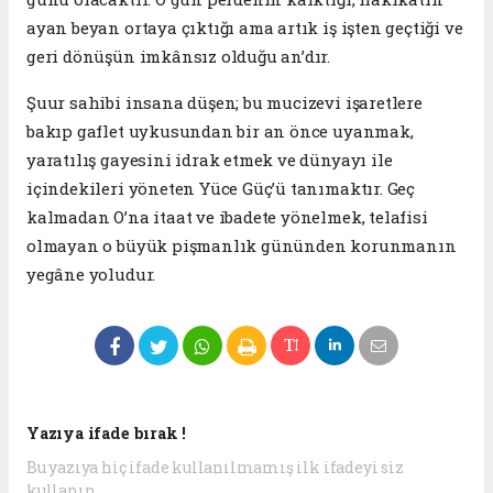
ayan beyan ortaya çıktığı ama artık iş işten geçtiği ve
geri dönüşün imkânsız olduğu an’dır.
​Şuur sahibi insana düşen; bu mucizevi işaretlere
bakıp gaflet uykusundan bir an önce uyanmak,
yaratılış gayesini idrak etmek ve dünyayı ile
içindekileri yöneten Yüce Güç’ü tanımaktır. Geç
kalmadan O’na itaat ve ibadete yönelmek, telafisi
olmayan o büyük pişmanlık gününden korunmanın
yegâne yoludur.
Yazıya ifade bırak !
Bu yazıya hiç ifade kullanılmamış ilk ifadeyi siz
kullanın.