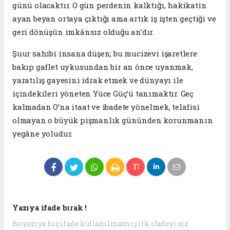
günü olacaktır. O gün perdenin kalktığı, hakikatin
ayan beyan ortaya çıktığı ama artık iş işten geçtiği ve
geri dönüşün imkânsız olduğu an’dır.
​Şuur sahibi insana düşen; bu mucizevi işaretlere
bakıp gaflet uykusundan bir an önce uyanmak,
yaratılış gayesini idrak etmek ve dünyayı ile
içindekileri yöneten Yüce Güç’ü tanımaktır. Geç
kalmadan O’na itaat ve ibadete yönelmek, telafisi
olmayan o büyük pişmanlık gününden korunmanın
yegâne yoludur.
Yazıya ifade bırak !
Bu yazıya hiç ifade kullanılmamış ilk ifadeyi siz