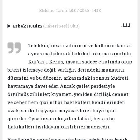
Ekleme Tarihi: 28.07.2026 - 14:18
Erkek
|
Kadın
(Haberi Sesli Oku)
Tefekkür, insan zihninin ve kalbinin kainat
aynasına bakarak hakikati okuma sanatıdır.
Kur'an-ı Kerim, insanı sadece etrafında olup
biteni izlemeye değil; varlığın derindeki manasını,
düzenini ve bu düzenin arkasındaki sonsuz kudreti
kavramaya davet eder. Ancak gaflet perdesiyle
örtülmüş zihinler; kıyameti, yeniden dirilişi, cennet
ve cehennem gibi nihai hakikatleri kendilerinden
uzak, sanki hiç yaşanmayacak birer hayal gibi
görürler. Oysa insanı kuşatan tabiat, her an bu
hakikatleri fısıldayan canlı birer mucizedir.
​​Yeryüzünün sarsılmasını önleyen adeta birer kazık