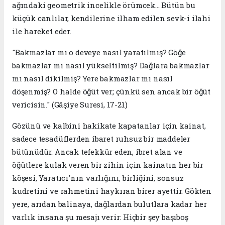
ağındaki geometrik incelikle örümcek... Bütün bu
küçük canlılar, kendilerine ilham edilen sevk-i ilahi
ile hareket eder.
​"Bakmazlar mı o deveye nasıl yaratılmış? Göğe
bakmazlar mı nasıl yükseltilmiş? Dağlara bakmazlar
mı nasıl dikilmiş? Yere bakmazlar mı nasıl
döşenmiş? O halde öğüt ver; çünkü sen ancak bir öğüt
vericisin." (Gâşiye Suresi, 17-21)
​​Gözünü ve kalbini hakikate kapatanlar için kainat,
sadece tesadüflerden ibaret ruhsuz bir maddeler
bütünüdür. Ancak tefekkür eden, ibret alan ve
öğütlere kulak veren bir zihin için kainatın her bir
köşesi, Yaratıcı'nın varlığını, birliğini, sonsuz
kudretini ve rahmetini haykıran birer ayettir. Gökten
yere, arıdan balinaya, dağlardan bulutlara kadar her
varlık insana şu mesajı verir: Hiçbir şey başıboş