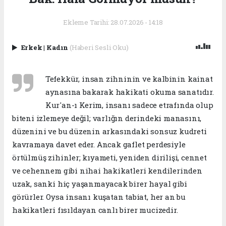
Ekleme Tarihi: 28.07.2026 - 14:18
Erkek
|
Kadın
(Haberi Sesli Oku)
Tefekkür, insan zihninin ve kalbinin kainat
aynasına bakarak hakikati okuma sanatıdır.
Kur'an-ı Kerim, insanı sadece etrafında olup
biteni izlemeye değil; varlığın derindeki manasını,
düzenini ve bu düzenin arkasındaki sonsuz kudreti
kavramaya davet eder. Ancak gaflet perdesiyle
örtülmüş zihinler; kıyameti, yeniden dirilişi, cennet
ve cehennem gibi nihai hakikatleri kendilerinden
uzak, sanki hiç yaşanmayacak birer hayal gibi
görürler. Oysa insanı kuşatan tabiat, her an bu
hakikatleri fısıldayan canlı birer mucizedir.