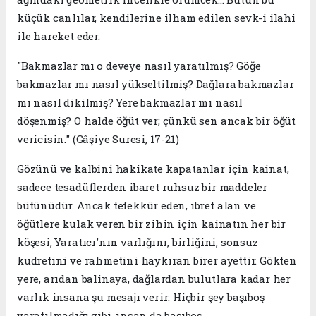
küçük canlılar, kendilerine ilham edilen sevk-i ilahi
ile hareket eder.
​"Bakmazlar mı o deveye nasıl yaratılmış? Göğe
bakmazlar mı nasıl yükseltilmiş? Dağlara bakmazlar
mı nasıl dikilmiş? Yere bakmazlar mı nasıl
döşenmiş? O halde öğüt ver; çünkü sen ancak bir öğüt
vericisin." (Gâşiye Suresi, 17-21)
​​Gözünü ve kalbini hakikate kapatanlar için kainat,
sadece tesadüflerden ibaret ruhsuz bir maddeler
bütünüdür. Ancak tefekkür eden, ibret alan ve
öğütlere kulak veren bir zihin için kainatın her bir
köşesi, Yaratıcı'nın varlığını, birliğini, sonsuz
kudretini ve rahmetini haykıran birer ayettir. Gökten
yere, arıdan balinaya, dağlardan bulutlara kadar her
varlık insana şu mesajı verir: Hiçbir şey başıboş
yaratılmadığı gibi, insan da başıboş