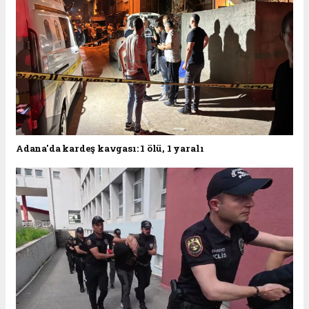
Adana'da kardeş kavgası: 1 ölü, 1 yaralı