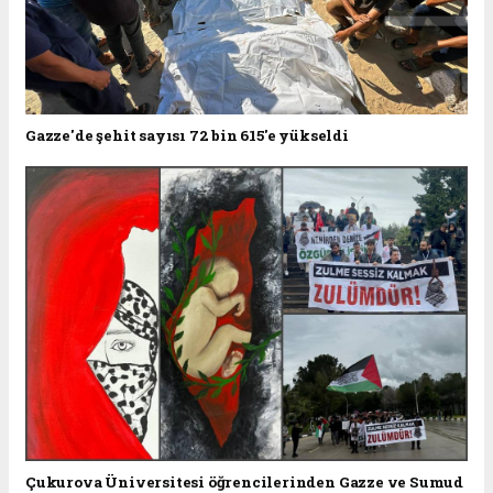
Gazze'de şehit sayısı 72 bin 615'e yükseldi
Çukurova Üniversitesi öğrencilerinden Gazze ve Sumud