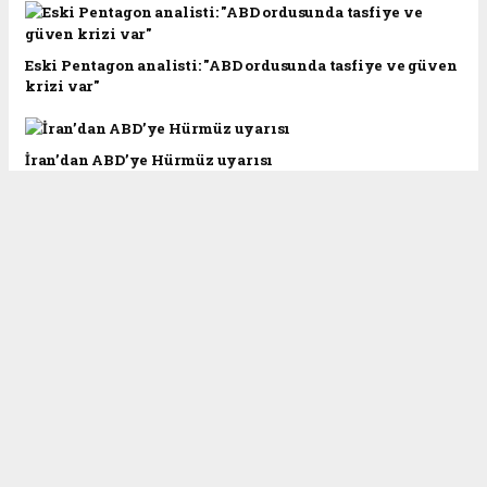
Eski Pentagon analisti: "ABD ordusunda tasfiye ve güven
krizi var"
İran’dan ABD’ye Hürmüz uyarısı
Adana’da uyuşturucu operasyonu: 1 şüpheli tutuklandı
Bakan Fidan: Türkiye dengeleri etkileyen bir aktör
konumuna taşınmıştır
Pezeşkiyan'dan Macron'a: Kapsamlı savunmada
kararlıyız