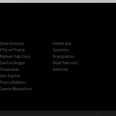
SERVİSLER
DİĞER
Hava Durumu
Sitede Ara
YYol ve Trafik
Anketler
Namaz Vakitleri
Biyografiler
Tarihte Bugün
Rüya Tabirleri
Sinamalar
Astroloji
Seri İlanlar
Firma Rehberi
Gazete Manşetleri