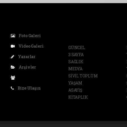
KATEGORİLER
Foto Galeri
Video Galeri
GÜNCEL
3 SAYFA
Yazarlar
SAĞLIK
Arşivler
MEDYA
SİVİL TOPLUM
YAŞAM
Bize Ulaşın
ASAYİŞ
KİTAPLIK