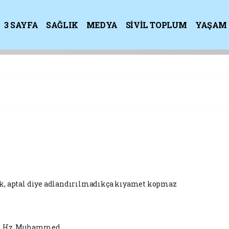
3 SAYFA
SAĞLIK
MEDYA
SİVİL TOPLUM
YAŞAM
K
ak, aptal diye adlandırılmadıkça kıyamet kopmaz
Hz. Muhammed