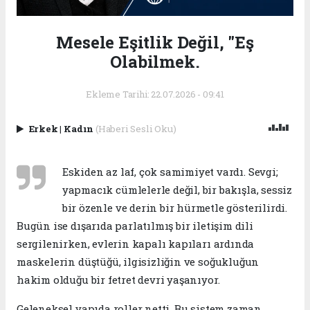
Mesele Eşitlik Değil, "Eş
Olabilmek.
Ekleme Tarihi: 22.07.2026 - 09:41
Erkek
|
Kadın
(Haberi Sesli Oku)
Eskiden az laf, çok samimiyet vardı. Sevgi;
yapmacık cümlelerle değil, bir bakışla, sessiz
bir özenle ve derin bir hürmetle gösterilirdi.
Bugün ise dışarıda parlatılmış bir iletişim dili
sergilenirken, evlerin kapalı kapıları ardında
maskelerin düştüğü, ilgisizliğin ve soğukluğun
hakim olduğu bir fetret devri yaşanıyor.
​Geleneksel yapıda roller netti. Bu sistem zaman