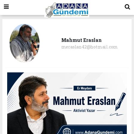
Mahmut Eraslan
meraslan42@hotmail.com