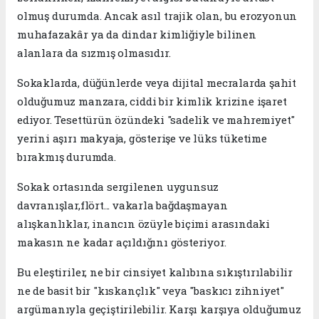
olmuş durumda. Ancak asıl trajik olan, bu erozyonun
muhafazakâr ya da dindar kimliğiyle bilinen
alanlara da sızmış olmasıdır.
Sokaklarda, düğünlerde veya dijital mecralarda şahit
olduğumuz manzara, ciddi bir kimlik krizine işaret
ediyor. Tesettürün özündeki "sadelik ve mahremiyet"
yerini aşırı makyaja, gösterişe ve lüks tüketime
bırakmış durumda.
Sokak ortasında sergilenen uygunsuz
davranışlar,flört... vakarla bağdaşmayan
alışkanlıklar, inancın özüyle biçimi arasındaki
makasın ne kadar açıldığını gösteriyor.
Bu eleştiriler, ne bir cinsiyet kalıbına sıkıştırılabilir
ne de basit bir "kıskançlık" veya "baskıcı zihniyet"
argümanıyla geçiştirilebilir. Karşı karşıya olduğumuz