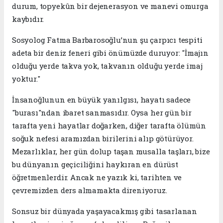
durum, topyekûn bir dejenerasyon ve manevi omurga
kaybıdır.
​Sosyolog Fatma Barbarosoğlu’nun şu çarpıcı tespiti
adeta bir deniz feneri gibi önümüzde duruyor: "İmajın
olduğu yerde takva yok, takvanın olduğu yerde imaj
yoktur." ​
​İnsanoğlunun en büyük yanılgısı, hayatı sadece
"burası"ndan ibaret sanmasıdır. Oysa her gün bir
tarafta yeni hayatlar doğarken, diğer tarafta ölümün
soğuk nefesi aramızdan birilerini alıp götürüyor.
Mezarlıklar, her gün dolup taşan musalla taşları, bize
bu dünyanın geçiciliğini haykıran en dürüst
öğretmenlerdir. Ancak ne yazık ki, tarihten ve
çevremizden ders almamakta direniyoruz.
​Sonsuz bir dünyada yaşayacakmış gibi tasarlanan