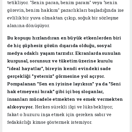
tetikliyor. "Senin paran, benim param" veya "senin
görevin, benim hakkım" pazarlıkları başladığında ise
evlilik bir yuva olmaktan çıkıp, soğuk bir sözleşme
alanına dönüşüyor.
Bu kopuşu hızlandıran en büyük etkenlerden biri
de hiç şüphesiz gözün dışarıda olduğu, sosyal
medya odaklı yaşam tarzıdır. Ekranlarda sunulan
kurgusal, sorunsuz ve tüketim üzerine kurulu
"ideal hayatlar", bireyin kendi evindeki sade
gerçekliği "yetersiz" görmesine yol açıyor.
Pompalanan "Sen en iyisine layıksın" ya da "Seni
hak etmeyeni bırak" gibi içi boş sloganlar,
insanları mücadele etmekten ve emek vermekten
alıkoyuyor.
Herkes sürekli ilgi ve lüks bekliyor;
fakat o huzuru inşa etmek için gereken sabır ve
fedakârlığı kimse göstermek istemiyor.