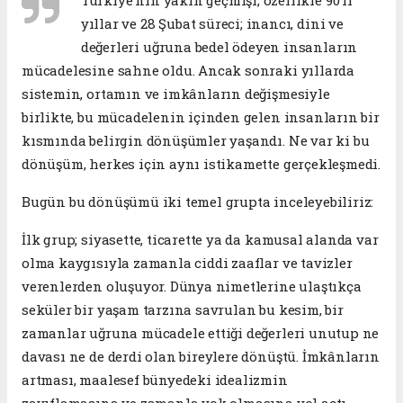
yıllar ve 28 Şubat süreci; inancı, dini ve
değerleri uğruna bedel ödeyen insanların
mücadelesine sahne oldu. Ancak sonraki yıllarda
sistemin, ortamın ve imkânların değişmesiyle
birlikte, bu mücadelenin içinden gelen insanların bir
kısmında belirgin dönüşümler yaşandı. Ne var ki bu
dönüşüm, herkes için aynı istikamette gerçekleşmedi.
​Bugün bu dönüşümü iki temel grupta inceleyebiliriz:
​​İlk grup; siyasette, ticarette ya da kamusal alanda var
olma kaygısıyla zamanla ciddi zaaflar ve tavizler
verenlerden oluşuyor. Dünya nimetlerine ulaştıkça
seküler bir yaşam tarzına savrulan bu kesim, bir
zamanlar uğruna mücadele ettiği değerleri unutup ne
davası ne de derdi olan bireylere dönüştü. İmkânların
artması, maalesef bünyedeki idealizmin
zayıflamasına ve zamanla yok olmasına yol açtı.