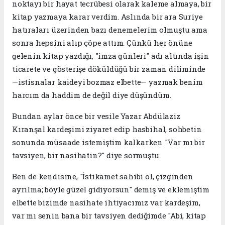
noktayı bir hayat tecrübesi olarak kaleme almaya, bir
kitap yazmaya karar verdim. Aslında bir ara Suriye
hatıraları üzerinden bazı denemelerim olmuştu ama
sonra hepsini alıp çöpe attım. Çünkü her önüne
gelenin kitap yazdığı, "imza günleri" adı altında işin
ticarete ve gösterişe döküldüğü bir zaman diliminde
—istisnalar kaideyi bozmaz elbette— yazmak benim
harcım da haddim de değil diye düşündüm.
​Bundan aylar önce bir vesile Yazar Abdülaziz
Kıranşal kardeşimi ziyaret edip hasbihal, sohbetin
sonunda müsaade istemiştim kalkarken "Var mı bir
tavsiyen, bir nasihatin?" diye sormuştu.
Ben de kendisine, "İstikamet sahibi ol, çizginden
ayrılma; böyle güzel gidiyorsun" demiş ve eklemiştim
elbette bizimde nasihate ihtiyacımız var kardeşim,
var mı senin bana bir tavsiyen dediğimde ​"Abi, kitap