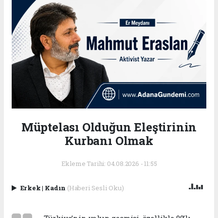
Müptelası Olduğun Eleştirinin
Kurbanı Olmak
Ekleme Tarihi: 04.08.2026 - 11:55
Erkek
|
Kadın
(Haberi Sesli Oku)
Türkiye’nin yakın geçmişi, özellikle 90’lı