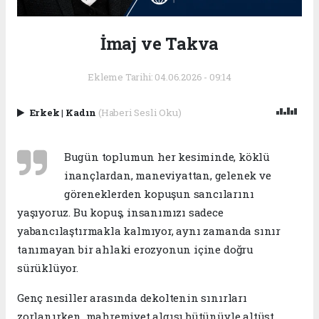
İmaj ve Takva
Ekleme Tarihi: 04.06.2026 - 09:14
Erkek
|
Kadın
(Haberi Sesli Oku)
Bugün toplumun her kesiminde, köklü
inançlardan, maneviyattan, gelenek ve
göreneklerden kopuşun sancılarını
yaşıyoruz. Bu kopuş, insanımızı sadece
yabancılaştırmakla kalmıyor, aynı zamanda sınır
tanımayan bir ahlaki erozyonun içine doğru
sürüklüyor.
Genç nesiller arasında dekoltenin sınırları
zorlanırken, mahremiyet algısı bütünüyle altüst