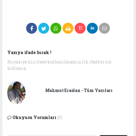
Yazıya ifade bırak !
Bu yazıya hiç ifade kullanılmamış ilk ifadeyi siz
kullanın.
Mahmut Eraslan - Tüm Yazıları
Okuyucu Yorumları
(0)