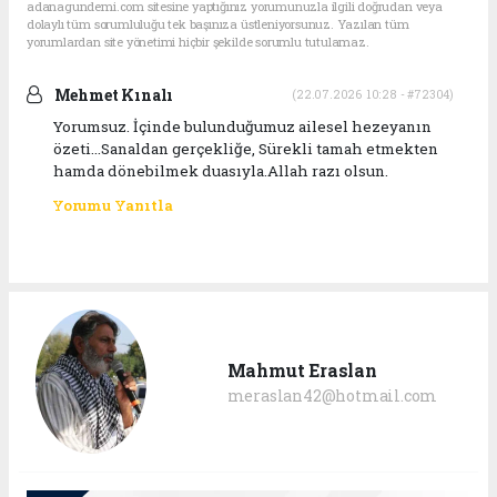
adanagundemi.com sitesine yaptığınız yorumunuzla ilgili doğrudan veya
dolaylı tüm sorumluluğu tek başınıza üstleniyorsunuz. Yazılan tüm
yorumlardan site yönetimi hiçbir şekilde sorumlu tutulamaz.
Mehmet Kınalı
(22.07.2026 10:28 - #72304)
Yorumsuz. İçinde bulunduğumuz ailesel hezeyanın
özeti...Sanaldan gerçekliğe, Sürekli tamah etmekten
hamda dönebilmek duasıyla.Allah razı olsun.
Yorumu Yanıtla
Mahmut Eraslan
meraslan42@hotmail.com