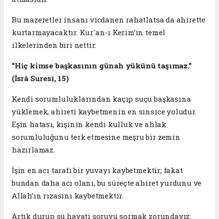
​Bu mazeretler insanı vicdanen rahatlatsa da ahirette
kurtarmayacaktır. Kur'an-ı Kerim’in temel
ilkelerinden biri nettir:
​"Hiç kimse başkasının günah yükünü taşımaz."
(İsrâ Suresi, 15)
​Kendi sorumluluklarından kaçıp suçu başkasına
yüklemek, ahireti kaybetmenin en sinsice yoludur.
Eşin hatası, kişinin kendi kulluk ve ahlak
sorumluluğunu terk etmesine meşru bir zemin
hazırlamaz.
​​İşin en acı tarafı bir yuvayı kaybetmektir; fakat
bundan daha acı olanı, bu süreçte ahiret yurdunu ve
Allah’ın rızasını kaybetmektir.
​Artık durup şu hayati soruyu sormak zorundayız: