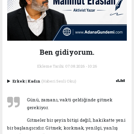
Ben gidiyorum.
Ekleme Tarihi: 07.08.2026 - 10:26
Erkek
|
Kadın
(Haberi Sesli Oku)
Günü, zamanı, vakti geldiğinde gitmek
gerekiyor.
​Gitmeler bir şeyin bitişi değil, hakikatte yeni
bir başlangıcıdır. Gitmek; korkmak, yenilgi, yanlış