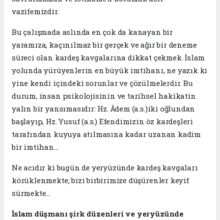
vazifemizdir.
​Bu çalışmada aslında en çok da kanayan bir
yaramıza, kaçınılmaz bir gerçek ve ağır bir deneme
süreci olan kardeş kavgalarına dikkat çekmek. İslam
yolunda yürüyenlerin en büyük imtihanı, ne yazık ki
yine kendi içindeki sorunlar ve çözülmelerdir. Bu
durum, insan psikolojisinin ve tarihsel hakikatin
yalın bir yansımasıdır: Hz. Âdem (a.s.)iki oğlundan
başlayıp, Hz. Yusuf (a.s.) Efendimizin öz kardeşleri
tarafından kuyuya atılmasına kadar uzanan kadim
bir imtihan...
​Ne acıdır ki bugün de yeryüzünde kardeş kavgaları
körüklenmekte; bizi birbirimize düşürenler keyif
sürmekte…
İslam düşmanı şirk düzenleri ve yeryüzünde