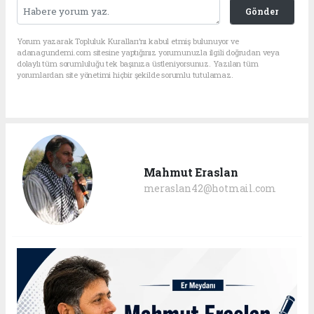
Gönder
Yorum yazarak Topluluk Kuralları’nı kabul etmiş bulunuyor ve
adanagundemi.com sitesine yaptığınız yorumunuzla ilgili doğrudan veya
dolaylı tüm sorumluluğu tek başınıza üstleniyorsunuz. Yazılan tüm
yorumlardan site yönetimi hiçbir şekilde sorumlu tutulamaz.
Mahmut Eraslan
meraslan42@hotmail.com