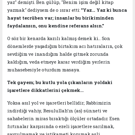
yaz" demişti. Ben gülüp, "Benim işim değil kitap
yazmak" dediysem de o ısrar etti:
"Yaz... Yaz ki bunca
hayat tecrüben var; insanlar bu birikiminden
faydalansın, onu kendine referans alsın."
​O söz bir kenarda kazılı kalmış demek ki... Son
dönemlerde yaşadığım birtakım acı hatıraların, çok
sevdiğim ve inandığım halde gitmek zorunda
kaldığım, veda etmeye karar verdiğim yerlerin
muhasebesiyle oturdum masaya.
Tek gayem; bu kutlu yola çıkanların yoldaki
işaretlere dikkatlerini çekmek…
Yoksa asıl yol ve işaretleri bellidir; Rabbimizin
indirdiği vahiy, Resulullah’ın (as) sünneti ve
sahabelerin miras bıraktığı ölçüler ortadadır. Esen
fırtınalar karşısında o ezeli işaretlere sarılmak,
savrulmamak ve istikameti korumak asli