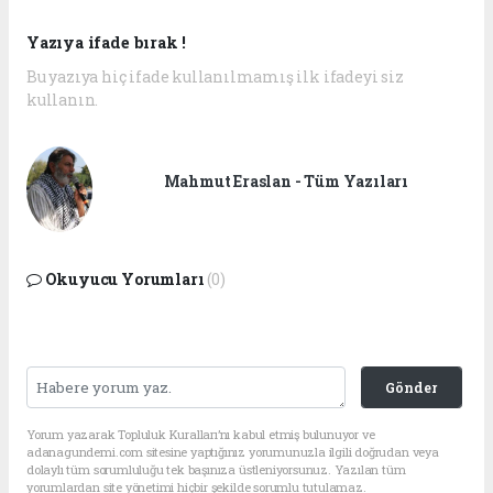
Yazıya ifade bırak !
Bu yazıya hiç ifade kullanılmamış ilk ifadeyi siz
kullanın.
Mahmut Eraslan - Tüm Yazıları
Okuyucu Yorumları
(0)
Gönder
Yorum yazarak Topluluk Kuralları’nı kabul etmiş bulunuyor ve
adanagundemi.com sitesine yaptığınız yorumunuzla ilgili doğrudan veya
dolaylı tüm sorumluluğu tek başınıza üstleniyorsunuz. Yazılan tüm
yorumlardan site yönetimi hiçbir şekilde sorumlu tutulamaz.