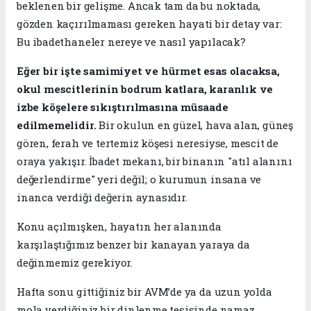
beklenen bir gelişme. Ancak tam da bu noktada,
gözden kaçırılmaması gereken hayati bir detay var:
Bu ibadethaneler nereye ve nasıl yapılacak?
Eğer bir işte samimiyet ve hürmet esas olacaksa,
okul mescitlerinin bodrum katlara, karanlık ve
izbe köşelere sıkıştırılmasına müsaade
edilmemelidir.
Bir okulun en güzel, hava alan, güneş
gören, ferah ve tertemiz köşesi neresiyse, mescit de
oraya yakışır. İbadet mekanı, bir binanın "atıl alanını
değerlendirme" yeri değil; o kurumun insana ve
inanca verdiği değerin aynasıdır.
​Konu açılmışken, hayatın her alanında
karşılaştığımız benzer bir kanayan yaraya da
değinmemiz gerekiyor.
​Hafta sonu gittiğiniz bir AVM’de ya da uzun yolda
mola verdiğiniz bir dinlenme tesisinde namaz