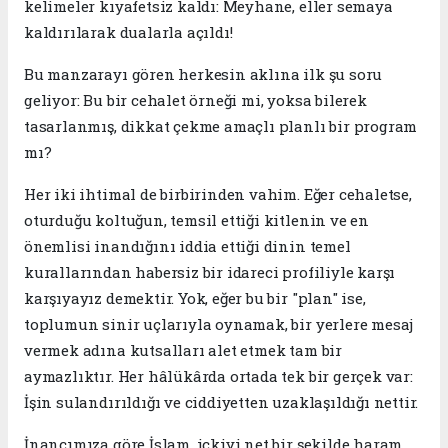
kelimeler kıyafetsiz kaldı: Meyhane, eller semaya
kaldırılarak dualarla açıldı!
Bu manzarayı gören herkesin aklına ilk şu soru
geliyor: Bu bir cehalet örneği mi, yoksa bilerek
tasarlanmış, dikkat çekme amaçlı planlı bir program
mı?
​Her iki ihtimal de birbirinden vahim. Eğer cehaletse,
oturduğu koltuğun, temsil ettiği kitlenin ve en
önemlisi inandığını iddia ettiği dinin temel
kurallarından habersiz bir idareci profiliyle karşı
karşıyayız demektir. Yok, eğer bu bir "plan" ise,
toplumun sinir uçlarıyla oynamak, bir yerlere mesaj
vermek adına kutsalları alet etmek tam bir
aymazlıktır. Her hâlükârda ortada tek bir gerçek var:
İşin sulandırıldığı ve ciddiyetten uzaklaşıldığı nettir.
​İnancımıza göre İslam, içkiyi net bir şekilde haram