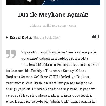
Dua ile Meyhane Açmak!
Ekleme Tarihi: 18.05.2026 - 08:16
Erkek
|
Kadın
(Haberi Sesli Oku)
Siyasetin, popülizmin ve "her kesime şirin
görünme" çabasının geldiği son nokta
maalesef Muğla’nın Fethiye ilçesinde gözler
önüne serildi. Fethiye Ticaret ve Sanayi Odası
Başkanı Osman Çelik ve CHP’li Belediye Başkan
Yardımcısı Veli Uysal’ın katılımıyla bir meyhane
açılışı yapıldı. Buraya kadar her şey yerel siyasetin
ve sosyal hayatın olağan akışı içinde görülebilir.
Ancak işin içine öyle bir "absürtlük" dahil edildi ki,