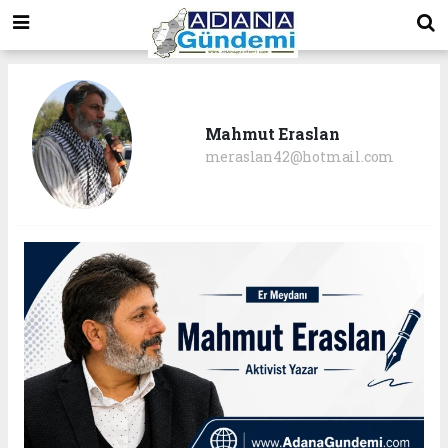
Mahmut Eraslan
meraslan42@hotmail.com