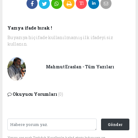
Yazıya ifade bırak !
Bu yazıya hiç ifade kullanılmamış ilk ifadeyi siz
kullanın.
Mahmut Eraslan - Tüm Yazıları
Okuyucu Yorumları
(0)
Gönder
Yorum yazarak Topluluk Kuralları’nı kabul etmiş bulunuyor ve