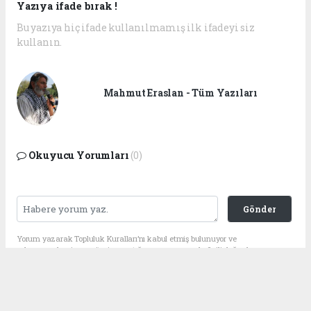
Yazıya ifade bırak !
Bu yazıya hiç ifade kullanılmamış ilk ifadeyi siz
kullanın.
Mahmut Eraslan - Tüm Yazıları
Okuyucu Yorumları
(0)
Gönder
Yorum yazarak Topluluk Kuralları’nı kabul etmiş bulunuyor ve
adanagundemi.com sitesine yaptığınız yorumunuzla ilgili doğrudan veya
dolaylı tüm sorumluluğu tek başınıza üstleniyorsunuz. Yazılan tüm
yorumlardan site yönetimi hiçbir şekilde sorumlu tutulamaz.