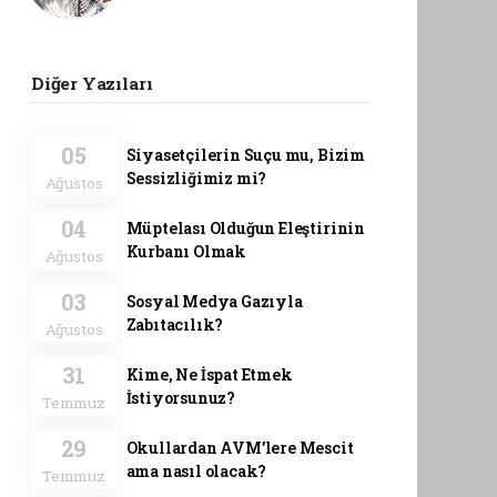
Diğer Yazıları
05
Siyasetçilerin Suçu mu, Bizim
Sessizliğimiz mi?
Ağustos
04
Müptelası Olduğun Eleştirinin
Kurbanı Olmak
Ağustos
03
Sosyal Medya Gazıyla
Zabıtacılık?
Ağustos
31
Kime, Ne İspat Etmek
İstiyorsunuz?
Temmuz
29
Okullardan AVM’lere Mescit
ama nasıl olacak?
Temmuz