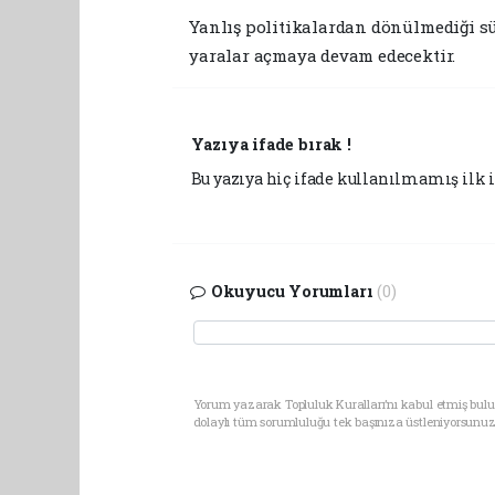
​Yanlış politikalardan dönülmediği s
yaralar açmaya devam edecektir.
Yazıya ifade bırak !
Bu yazıya hiç ifade kullanılmamış ilk i
Okuyucu Yorumları
(0)
Yorum yazarak Topluluk Kuralları’nı kabul etmiş bul
dolaylı tüm sorumluluğu tek başınıza üstleniyorsunuz