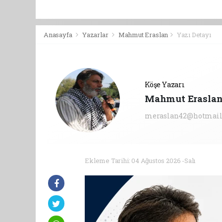
Anasayfa
Yazarlar
Mahmut Eraslan
Yazı Detayı
Köşe Yazarı
Mahmut Erasla
meraslan42@hotmail
Ekleme Tarihi: 04 Ağustos 2026 -Salı