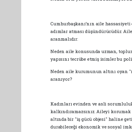
​Cumhurbaşkanı’nın aile hassasiyeti 
adımlar atması düşündürücüdür. Ail
aranmalıdır:
​Neden aile konusunda uzman, toplum
yapısını tecrübe etmiş isimler bu po
Neden aile kurumunun altını oyan "m
aranıyor?
​Kadınları evinden ve asli sorumlulu
kalkındıramazsınız. Aileyi korumak 
altında bir "iş gücü objesi" haline g
durabileceği ekonomik ve sosyal imk