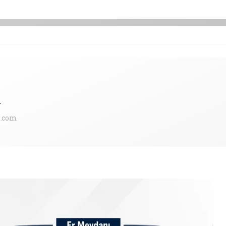
n
.com