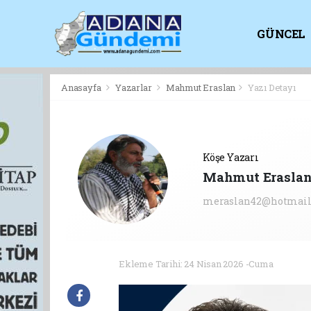
GÜNCEL
KİTAPLI
Anasayfa
Yazarlar
Mahmut Eraslan
Yazı Detayı
Köşe Yazarı
Mahmut Erasla
meraslan42@hotmail
Ekleme Tarihi: 24 Nisan 2026 -Cuma