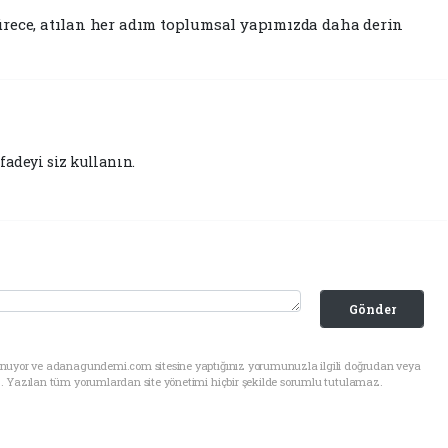
ürece, atılan her adım toplumsal yapımızda daha derin
fadeyi siz kullanın.
Gönder
unuyor ve adanagundemi.com sitesine yaptığınız yorumunuzla ilgili doğrudan veya
. Yazılan tüm yorumlardan site yönetimi hiçbir şekilde sorumlu tutulamaz.