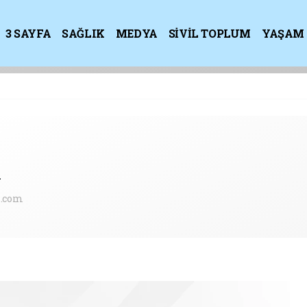
3 SAYFA
SAĞLIK
MEDYA
SİVİL TOPLUM
YAŞAM
K
n
.com