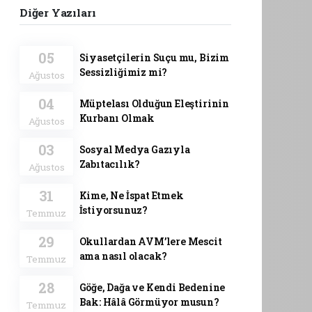
Diğer Yazıları
05
Siyasetçilerin Suçu mu, Bizim
Sessizliğimiz mi?
Ağustos
04
Müptelası Olduğun Eleştirinin
Kurbanı Olmak
Ağustos
03
Sosyal Medya Gazıyla
Zabıtacılık?
Ağustos
31
Kime, Ne İspat Etmek
İstiyorsunuz?
Temmuz
29
Okullardan AVM’lere Mescit
ama nasıl olacak?
Temmuz
28
Göğe, Dağa ve Kendi Bedenine
Bak: Hâlâ Görmüyor musun?
Temmuz