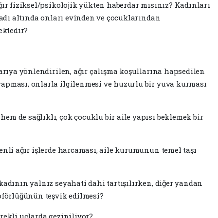
ğır fiziksel/psikolojik yükten haberdar mısınız? Kadınları
" adı altında onları evinden ve çocuklarından
ektedir?
ışarıya yönlendirilen, ağır çalışma koşullarına hapsedilen
yapması, onlarla ilgilenmesi ve huzurlu bir yuva kurması
em de sağlıklı, çok çocuklu bir aile yapısı beklemek bir
denli ağır işlerde harcaması, aile kurumunun temel taşı
kadının yalnız seyahati dahi tartışılırken, diğer yandan
şoförlüğünün teşvik edilmesi?
rekli uçlarda geziniliyor?