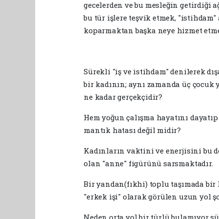
gecelerden ve bu mesleğin getirdiği a
bu tür işlere teşvik etmek, "istihdam
koparmaktan başka neye hizmet etm
​Sürekli "iş ve istihdam" denilerek d
bir kadının; aynı zamanda üç çocuk 
ne kadar gerçekçidir?
Hem yoğun çalışma hayatını dayatıp h
mantık hatası değil midir?
​Kadınların vaktini ve enerjisini bu 
olan "anne" figürünü sarsmaktadır.
Bir yandan(fıkhi) toplu taşımada bir 
"erkek işi" olarak görülen uzun yol 
Neden orta yol bir türlü bulamıyor sü