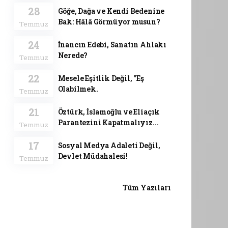
28
Göğe, Dağa ve Kendi Bedenine
Bak: Hâlâ Görmüyor musun?
Temmuz
24
İnancın Edebi, Sanatın Ahlakı
Nerede?
Temmuz
22
Mesele Eşitlik Değil, "Eş
Olabilmek.
Temmuz
21
Öztürk, İslamoğlu ve Eliaçık
Parantezini Kapatmalıyız...
Temmuz
17
Sosyal Medya Adaleti Değil,
Devlet Müdahalesi!
Temmuz
Tüm Yazıları