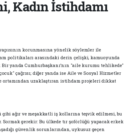
mi, Kadın İstihdamı
e yapısının korunmasına yönelik söylemler ile
m politikaları arasındaki derin çelişki, kamuoyunda
or. Bir yanda Cumhurbaşkanı’nın "aile kurumu tehlikede"
çocuk" çağrısı; diğer yanda ise Aile ve Sosyal Hizmetler
le ortamından uzaklaştıran istihdam projeleri dikkat
 gibi ağır ve meşakkatli iş kollarına teşvik edilmesi, bu
r. Sormak gerekir: Bu ülkede tır şoförlüğü yapacak erkek
aşadığı güvenlik sorunlarından, uykusuz geçen