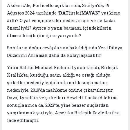
Akdeniz’de, Porticello açıklarında, Sicilya’da, 19
Ağustos 2024 tarihinde “
BAT
(ırıla)
MAYAN
” yat kime
âîtti? O yat ve içindekiler neden, niçin ve ne kadar
önemliydi? Ayrıca o yatın batması, içindekilerin
ölmesi kim(ler)in işine yarıyordu?
Soruların doğru cevâplarına bakıldığında Yeni Dünya
Düzenini Ânlâmak daha da kolaylaşacaktır!
Yatın Sâhîbi Michael Richard Lynch kimdi; Birleşik
Krallık’ta, kurduğu, satın aldığı ve ortağı olduğu
şirketler nedeniyle, dolandırıcılık suçlamaları
nedeniyle, 2019’da mahkeme önüne çıkartılmıştır.
Dava, Lynch’in ve şirketleri Hewlett-Packard lehine
sonuçlanınca da, 2023’te, yine benzer suçlardan
yargılanmak şartıyla, Amerika Birleşik Devletleri’ne
îâde edilmiştir.