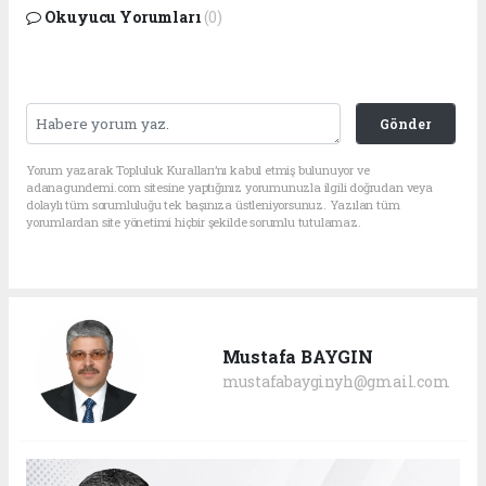
Okuyucu Yorumları
(0)
Gönder
Yorum yazarak Topluluk Kuralları’nı kabul etmiş bulunuyor ve
adanagundemi.com sitesine yaptığınız yorumunuzla ilgili doğrudan veya
dolaylı tüm sorumluluğu tek başınıza üstleniyorsunuz. Yazılan tüm
yorumlardan site yönetimi hiçbir şekilde sorumlu tutulamaz.
Mustafa BAYGIN
mustafabayginyh@gmail.com