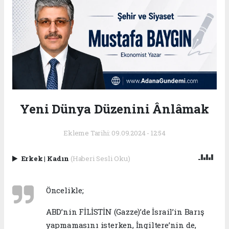
Yeni Dünya Düzenini Ânlâmak
Ekleme Tarihi: 09.09.2024 - 12:54
Erkek
|
Kadın
(Haberi Sesli Oku)
Öncelikle;
ABD’nin FİLİSTİN (Gazze)’de İsrail’in Barış
yapmamasını isterken, İngiltere’nin de,