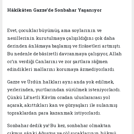
Hâkîkâten Gazze’de Sonbahar Yaşanıyor
Evet, çocuklar büyümüş, ama soylarının ve
nesillerinin kurutulmaya çalışıldığını çok daha
derinden ânlâmaya başlamış ve fîrâsetleri artmıştı.
Bu nedenle de bâsîretli davranmaya çalışıyor, Allah
cc’ın verdiği Canlarını ve zor şartlara râğmen
edindikleri mallarını korumaya âzmediyorlardı.
Gazze ve Ürdün halkları aynı anda yok edilmek,
yerlerinden, yurtlarından sürülmek isteniyorlardı.
Çünkü Lâ’netli Kâvîm oradan uluslararası yol
açarak, akıttıkları kan ve gözyaşları ile sulanmış
topraklardan para kazanmak istiyorlardı.
Sonbahar dedik ya! Bu kez, sonbahar olmaktan
çıkmış, sânki Ağustos ve çöl sıcaklarının hükmü