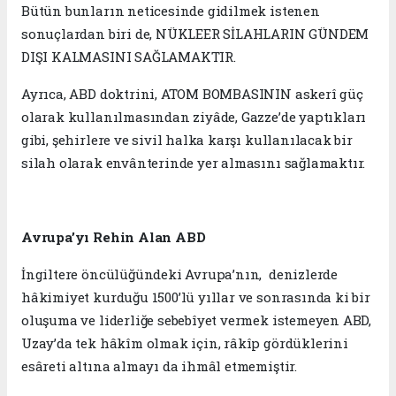
Bütün bunların neticesinde gidilmek istenen
sonuçlardan biri de, NÜKLEER SİLAHLARIN GÜNDEM
DIŞI KALMASINI SAĞLAMAKTIR.
Ayrıca, ABD doktrini, ATOM BOMBASININ askerî güç
olarak kullanılmasından ziyâde, Gazze’de yaptıkları
gibi, şehirlere ve sivil halka karşı kullanılacak bir
silah olarak envânterinde yer almasını sağlamaktır.
Avrupa’yı Rehin Alan ABD
İngiltere öncülüğündeki Avrupa’nın, denizlerde
hâkimiyet kurduğu 1500’lü yıllar ve sonrasında ki bir
oluşuma ve liderliğe sebebîyet vermek istemeyen ABD,
Uzay’da tek hâkîm olmak için, râkîp gördüklerini
esâreti altına almayı da ihmâl etmemiştir.