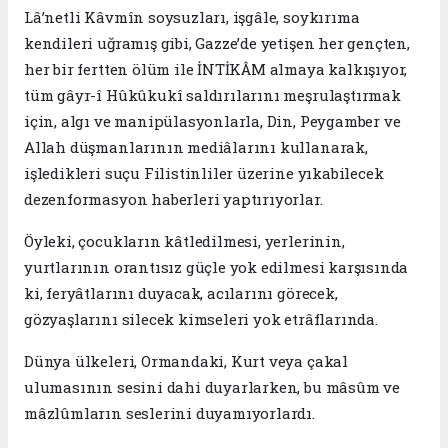
Lâ’netli Kâvmîn soysuzları, işgâle, soykırıma
kendileri uğramış gibi, Gazze’de yetişen her gençten,
her bir fertten ölüm ile İNTİKÂM almaya kalkışıyor,
tüm gâyr-î Hûkûkukî saldırılarını meşrulaştırmak
için, algı ve manipülasyonlarla, Din, Peygamber ve
Allah düşmanlarının mediâlarını kullanarak,
işledikleri suçu Filistinliler üzerine yıkabilecek
dezenformasyon haberleri yaptırıyorlar.
Öyleki, çocukların kâtledilmesi, yerlerinin,
yurtlarının orantısız güçle yok edilmesi karşısında
ki, feryâtlarını duyacak, acılarını görecek,
gözyaşlarını silecek kimseleri yok etrâflarında.
Dünya ülkeleri, Ormandaki, Kurt veya çakal
ulumasının sesini dahi duyarlarken, bu mâsûm ve
mâzlûmların seslerini duyamıyorlardı.