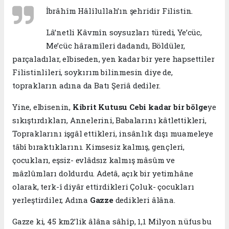
İbrâhîm Hâlîlullah’ın şehridir Filistin.
Lâ’netli Kâvmîn soysuzları türedi, Ye’cüc,
Me’cüc hâramîleri dadandı, Böldüler,
parçaladılar, elbiseden, yen kadar bir yere hapsettiler
Filistinlileri, soykırım bilinmesin diye de,
toprakların adına da Batı Şeriâ dediler.
Yine, elbisenin,
Kibrit Kutusu Cebi kadar bir bölge
ye
sıkıştırdıkları, Annelerini, Babalarını kâtlettikleri,
Topraklarını işgâl ettikleri, insânlık dışı muameleye
tâbî bıraktıklarını. Kimsesiz kalmış, gençleri,
çocukları, eşsiz- evlâdsız kalmış mâsûm ve
mâzlûmları doldurdu. Adetâ, açık bir yetimhâne
olarak, terk-î diyâr ettirdikleri Çoluk- çocukları
yerleştirdiler, Adına
Gazze
dedikleri âlâna.
Gazze ki, 45 km2’lik âlâna sâhîp, 1,1 Milyon nüfus bu