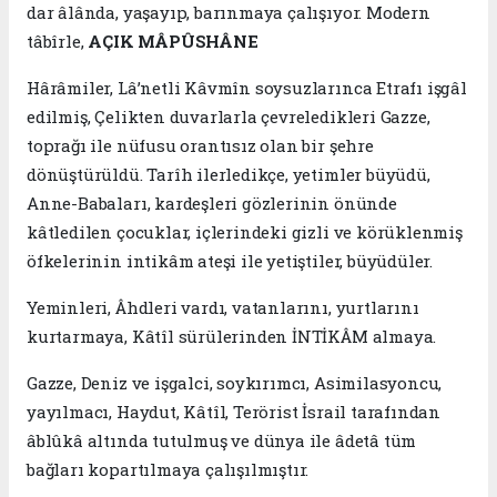
dar âlânda, yaşayıp, barınmaya çalışıyor. Modern
tâbîrle,
AÇIK MÂPÛSHÂNE
Hârâmiler, Lâ’netli Kâvmîn soysuzlarınca Etrafı işgâl
edilmiş, Çelikten duvarlarla çevreledikleri Gazze,
toprağı ile nüfusu orantısız olan bir şehre
dönüştürüldü. Tarîh ilerledikçe, yetimler büyüdü,
Anne-Babaları, kardeşleri gözlerinin önünde
kâtledilen çocuklar, içlerindeki gizli ve körüklenmiş
öfkelerinin intikâm ateşi ile yetiştiler, büyüdüler.
Yeminleri, Âhdleri vardı, vatanlarını, yurtlarını
kurtarmaya, Kâtîl sürülerinden İNTİKÂM almaya.
Gazze, Deniz ve işgalci, soykırımcı, Asimilasyoncu,
yayılmacı, Haydut, Kâtîl, Terörist İsrail tarafından
âblûkâ altında tutulmuş ve dünya ile âdetâ tüm
bağları kopartılmaya çalışılmıştır.