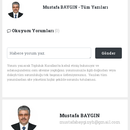
Mustafa BAYGIN - Tüm Yazıları
Okuyucu Yorumları
(0)
Gönder
Yorum yazarak Topluluk Kuralları’nı kabul etmiş bulunuyor ve
adanagundemi.com sitesine yaptığınız yorumunuzla ilgili doğrudan veya
dolaylı tüm sorumluluğu tek başınıza üstleniyorsunuz. Yazılan tüm
yorumlardan site yönetimi hiçbir şekilde sorumlu tutulamaz.
Mustafa BAYGIN
mustafabayginyh@gmail.com