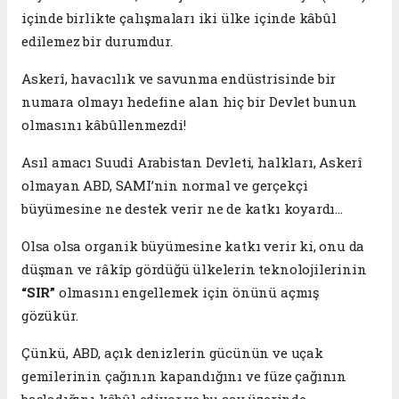
içinde birlikte çalışmaları iki ülke içinde kâbûl
edilemez bir durumdur.
Askerî, havacılık ve savunma endüstrisinde bir
numara olmayı hedefine alan hiç bir Devlet bunun
olmasını kâbûllenmezdi!
Asıl amacı Suudi Arabistan Devleti, halkları, Askerî
olmayan ABD, SAMI’nin normal ve gerçekçi
büyümesine ne destek verir ne de katkı koyardı...
Olsa olsa organik büyümesine katkı verir ki, onu da
düşman ve râkîp gördüğü ülkelerin teknolojilerinin
“SIR”
olmasını engellemek için önünü açmış
gözükür.
Çünkü, ABD, açık denizlerin gücünün ve uçak
gemilerinin çağının kapandığını ve füze çağının
başladığını kâbûl ediyor ve bu sav üzerinde