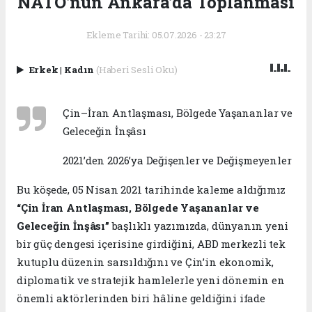
NATO’nun Ankara’da Toplanması
Ekleme Tarihi: 05.07.2026 - 23:27
Erkek
|
Kadın
(Haberi Sesli Oku)
Çin–İran Antlaşması, Bölgede Yaşananlar ve
Geleceğin İnşâsı
2021’den 2026’ya Değişenler ve Değişmeyenler
Bu köşede, 05 Nisan 2021 tarihinde kaleme aldığımız
“Çin İran Antlaşması, Bölgede Yaşananlar ve
Geleceğin İnşâsı”
başlıklı yazımızda, dünyanın yeni
bir güç dengesi içerisine girdiğini, ABD merkezli tek
kutuplu düzenin sarsıldığını ve Çin’in ekonomik,
diplomatik ve stratejik hamlelerle yeni dönemin en
önemli aktörlerinden biri hâline geldiğini ifade