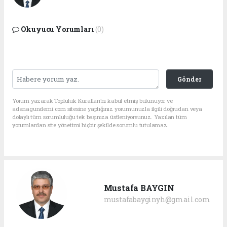
Okuyucu Yorumları
(0)
Gönder
Yorum yazarak Topluluk Kuralları’nı kabul etmiş bulunuyor ve
adanagundemi.com sitesine yaptığınız yorumunuzla ilgili doğrudan veya
dolaylı tüm sorumluluğu tek başınıza üstleniyorsunuz. Yazılan tüm
yorumlardan site yönetimi hiçbir şekilde sorumlu tutulamaz.
Mustafa BAYGIN
mustafabayginyh@gmail.com