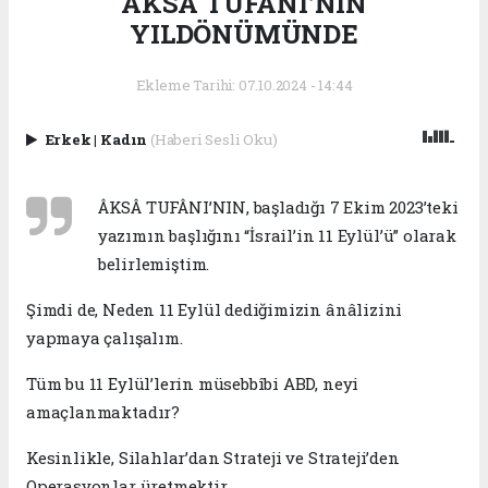
ÂKSÂ TUFÂNI’NIN
YILDÖNÜMÜNDE
Ekleme Tarihi: 07.10.2024 - 14:44
Erkek
|
Kadın
(Haberi Sesli Oku)
ÂKSÂ TUFÂNI’NIN, başladığı 7 Ekim 2023’teki
yazımın başlığını “İsrail’in 11 Eylül’ü” olarak
belirlemiştim.
Şimdi de, Neden 11 Eylül dediğimizin ânâlizini
yapmaya çalışalım.
Tüm bu 11 Eylül’lerin müsebbîbi ABD, neyi
amaçlanmaktadır?
Kesinlikle, Silahlar’dan Strateji ve Strateji’den
Operasyonlar üretmektir.