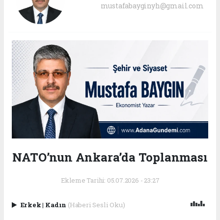
mustafabayginyh@gmail.com
NATO’nun Ankara’da Toplanması
Ekleme Tarihi: 05.07.2026 - 23:27
Erkek
|
Kadın
(Haberi Sesli Oku)