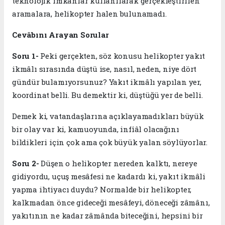
teknolojik imkânlar kullanılarak gerçekleştirilen
aramalara, helikopter halen bulunamadı.
Cevâbını Arayan Sorular
Soru 1-
Peki gerçekten, söz konusu helikopter yakıt
ikmâlı sırasında düştü ise, nasıl, neden, niye dört
gündür bulamıyorsunuz? Yakıt ikmâlı yapılan yer,
koordinat belli. Bu demektir ki, düştüğü yer de belli.
Demek ki, vatandaşlarına açıklayamadıkları büyük
bir olay var ki, kamuoyunda, infîâl olacağını
bildikleri için çok ama çok büyük yalan söylüyorlar.
Soru 2-
Düşen o helikopter nereden kalktı, nereye
gidiyordu, uçuş mesâfesi ne kadardı ki, yakıt ikmâli
yapma ihtiyacı duydu? Normalde bir helikopter,
kalkmadan önce gideceği mesâfeyi, döneceği zâmânı,
yakıtının ne kadar zâmânda biteceğini, hepsini bir