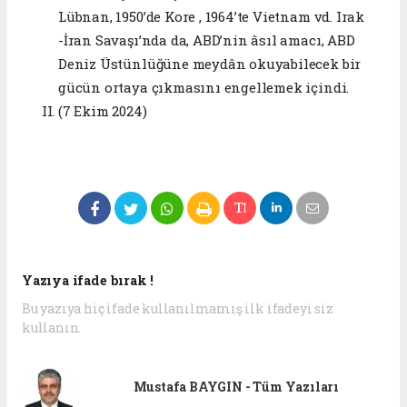
Lübnan, 1950’de Kore , 1964’te Vietnam vd. Irak
-İran Savaşı’nda da, ABD’nin âsıl amacı, ABD
Deniz Üstünlüğüne meydân okuyabilecek bir
gücün ortaya çıkmasını engellemek içindi.
(7 Ekim 2024)
Yazıya ifade bırak !
Bu yazıya hiç ifade kullanılmamış ilk ifadeyi siz
kullanın.
Mustafa BAYGIN - Tüm Yazıları