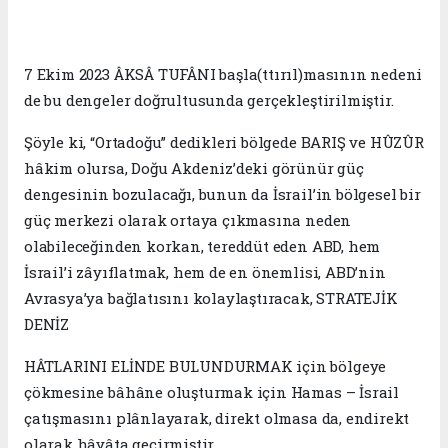
7 Ekim 2023 ÂKSÂ TUFÂNI başla(ttırıl)masının nedeni
de bu dengeler doğrultusunda gerçekleştirilmiştir.
Şöyle ki, “Ortadoğu” dedikleri bölgede BARIŞ ve HÛZÛR
hâkim olursa, Doğu Akdeniz’deki görünür güç
dengesinin bozulacağı, bunun da İsrail’in bölgesel bir
güç merkezi olarak ortaya çıkmasına neden
olabileceğinden korkan, tereddüt eden ABD, hem
İsrail’i zâyıflatmak, hem de en önemlisi, ABD’nin
Avrasya’ya bağlatısını kolaylaştıracak, STRATEJİK
DENİZ
HÂTLARINI ELİNDE BULUNDURMAK için bölgeye
çökmesine bâhâne oluşturmak için Hamas – İsrail
çatışmasını plânlayarak, direkt olmasa da, endirekt
olarak hâyâta geçirmiştir...