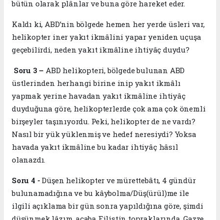
bütün olarak plânlar ve buna göre hareket eder.
Kaldı ki, ABD’nin bölgede hemen her yerde üsleri var,
helikopter iner yakıt ikmâlini yapar yeniden uçuşa
geçebilirdi, neden yakıt ikmâline ihtiyâç duydu?
Soru
3 –
ABD helikopteri, bölgede bulunan ABD
üstlerinden herhangi birine inip yakıt ikmâlı
yapmak yerine havadan yakıt ikmâline ihtiyâç
duyduğuna göre, helikopterlerde çok ama çok önemli
birşeyler taşınıyordu. Peki, helikopter de ne vardı?
Nasıl bir yük yüklenmiş ve hedef neresiydi? Yoksa
havada yakıt ikmâline bu kadar ihtiyâç hâsıl
olanazdı.
Soru
4 -
Düşen helikopter ve mürettebâtı, 4 gündür
bulunamadığına ve bu kâybolma/Düş(ürül)me ile
ilgili açıklama bir gün sonra yapıldığına göre, şimdi
düşünmek lâzım, acaba Filistin topraklarında, Gazze