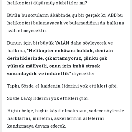
helikopteri düşürmüş olabilirler mi?
Bütün bu soruların âkâbinde, şu bir gerçek ki, ABD bu
helikopteri bulamayacak ve bulamadığını da halkına
izâh etmeyecektir.
Bunun için bir büyük YÂLÂN daha söyleyecek ve
halkına,
“Helikopter enkâzını bulduk, denizin
derinliklerinde, çıkartamıyoruz, çünkü çok
yüksek mâlîyetli, onun için imhâ etmek
zorundaydık ve imhâ ettik”
diyecekler.
Tıpkı, Sözde, el kaidenin liderini yok ettikleri gibi.
Sözde DEAŞ liderini yok ettikleri gibi.
Hiçbir belge, hiçbir kâyıt olmaksızın, sadece söylemle
halklarını, milletini, askerlerinin âilelerini
kandırmaya devam edecek.