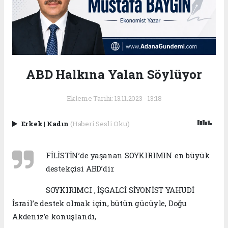
ABD Halkına Yalan Söylüyor
Ekleme Tarihi: 13.11.2023 - 13:18
Erkek
|
Kadın
(Haberi Sesli Oku)
FİLİSTİN’de yaşanan SOYKIRIMIN en büyük
destekçisi ABD’dir.
SOYKIRIMCI , İŞGALCİ SİYONİST YAHUDİ
İsrail’e destek olmak için, bütün gücüyle, Doğu
Akdeniz’e konuşlandı,