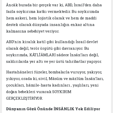
Âncâk burada bir gerçek var ki, ABD, İsrail’den daha
fazla soykırıma katkı vermektedir. Bu soykırımda
hem askeri, hem lojistik olarak ve hem de maddi
destek olarak dünyada insanlığın enkaz altına
kalmasına sebebiyet veriyor.
ABD’nin kiralık katil gibi kullandığı İsrail devlet
olarak değil, terör örgütü gibi davranıyor. Bu
soykırımda, KÂTLÎÂMLARI sâdece İnsân’ları değil,
saldırılarda yer altı ve yer üstü tahribatlar yapıyor.
Hastahâneleri füzeler, bombalarla vuruyor, yakıyor,
yıkıyor, orada ki, sivil, Mâsûm ve mâzlûm İnsân’ları,
çocukları, hâmile-hasta kadınları , yaşlıları, yeni
doğan bebekleri vurarak SOYKIRIM
GERÇEKLEŞTİRİYOR.
Dünyanın Gözü Önünde İNSÂNLIK Yok Ediliyor