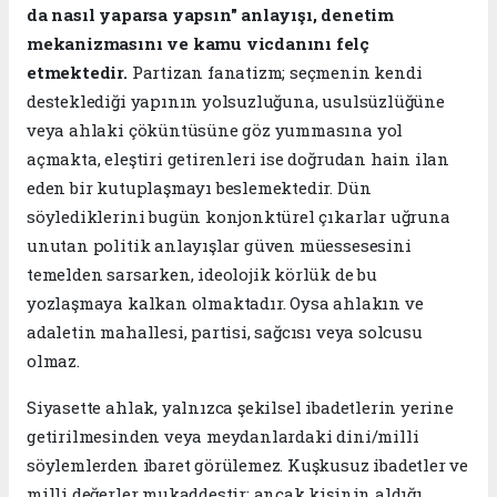
da nasıl yaparsa yapsın" anlayışı, denetim
mekanizmasını ve kamu vicdanını felç
etmektedir.
Partizan fanatizm; seçmenin kendi
desteklediği yapının yolsuzluğuna, usulsüzlüğüne
veya ahlaki çöküntüsüne göz yummasına yol
açmakta, eleştiri getirenleri ise doğrudan hain ilan
eden bir kutuplaşmayı beslemektedir. Dün
söylediklerini bugün konjonktürel çıkarlar uğruna
unutan politik anlayışlar güven müessesesini
temelden sarsarken, ideolojik körlük de bu
yozlaşmaya kalkan olmaktadır. Oysa ahlakın ve
adaletin mahallesi, partisi, sağcısı veya solcusu
olmaz.
​Siyasette ahlak, yalnızca şekilsel ibadetlerin yerine
getirilmesinden veya meydanlardaki dini/milli
söylemlerden ibaret görülemez. Kuşkusuz ibadetler ve
milli değerler mukaddestir; ancak kişinin aldığı