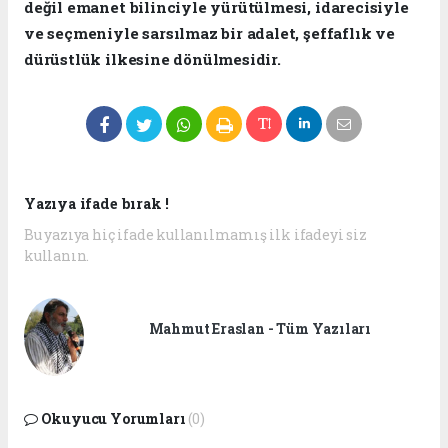
değil emanet bilinciyle yürütülmesi, idarecisiyle
ve seçmeniyle sarsılmaz bir adalet, şeffaflık ve
dürüstlük ilkesine dönülmesidir.
Yazıya ifade bırak !
Bu yazıya hiç ifade kullanılmamış ilk ifadeyi siz
kullanın.
Mahmut Eraslan - Tüm Yazıları
Okuyucu Yorumları
(0)