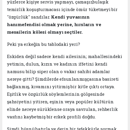
yüzlerce kişiye servis yapmayı, çamaşır,bulaşık
temizlik koşuşturmacası içinde ömür tüketmeyi bir
"özgürlük" sandılar.
Kendi yuvasının
hanımefendisi olmak yerine, hırsların ve
mesailerin kölesi olmayı seçtiler.
​Peki ya erkeğin bu tablodaki yeri?
Eskiden değil sadece kendi ailesinin; mahallesindeki
yetimin, dulun, kızın ve kadının iffetini kendi
namusu bilip siper olan o vakar sahibi adamlar
nereye gitti? Şimdilerde efsunlanmışçasına basireti
bağlanmış, kıvamını yitirmiş bir kitle çıktı ortaya.
Eşitlik ve özgürlük söylemlerinin gölgesinde
şahsiyetini yitiren, eşinin veya popüler kültürün
elinde nereye sürüklense oraya savrulan, rehberlik
vasfını kaybetmiş bir erkek profili doğdu.
​Şimdi hüsnühatırla ve derin bir tefekkürle sormak