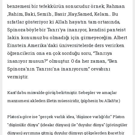
benzemesi bir tefekkürün sonucudur örnek; Rahman
,Rahim, Baki, Semih , Basir ,Hay,Samed, Kelam… Bu
sıfatlar gösteriyor ki Allah hayatın tam ortasında,
Spinoza böyle bir Tanrı'ya inanıyor, kendisi panteist
lakin konumuz bu olmadığı için girmeyeceğim. Albert
Einstein Amerika'daki üniversitelerde ders verirken
öğrencilerin ona en çok sorduğu soru, “Tanrıya
inanıyor musun?” olmuştur. O da her zaman, “Ben
Spinoza'nın Tanrısı'na inanıyorum.” cevabını
vermiştir.
Kant’da bu minvalde görüş belirtmiştir. Sebepler ve amaçlar
manzumesi akleden illetin müessiridir, (şüphesiz bu Allah'tır.)
Platon'a göre ise "gerçek varlık idea, 'düşünce varlığı'dır." Platon
"düşünülür dünya" (idealar dünyası) ile "duyulur dünya" (görüngüler
dünyası) ayrımına gitmiş; duyulur dünyayı gölgelerden ibaret bir