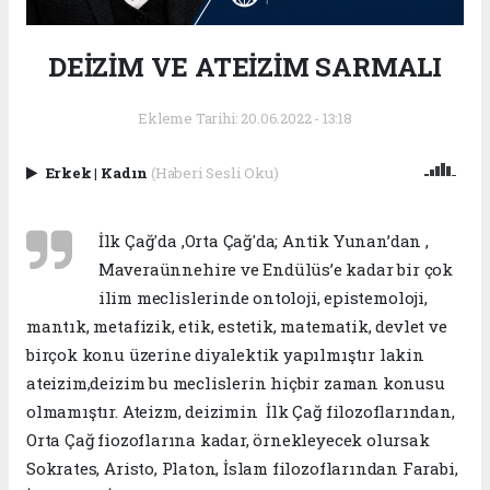
DEİZİM VE ATEİZİM SARMALI
Ekleme Tarihi: 20.06.2022 - 13:18
Erkek
|
Kadın
(Haberi Sesli Oku)
İlk Çağ'da ,Orta Çağ'da; Antik Yunan’dan ,
Maveraünnehire ve Endülüs’e kadar bir çok
ilim meclislerinde ontoloji, epistemoloji,
mantık, metafizik, etik, estetik, matematik, devlet ve
birçok konu üzerine diyalektik yapılmıştır lakin
ateizim,deizim bu meclislerin hiçbir zaman konusu
olmamıştır. Ateizm, deizimin İlk Çağ filozoflarından,
Orta Çağ fiozoflarına kadar, örnekleyecek olursak
Sokrates, Aristo, Platon, İslam filozoflarından Farabi,