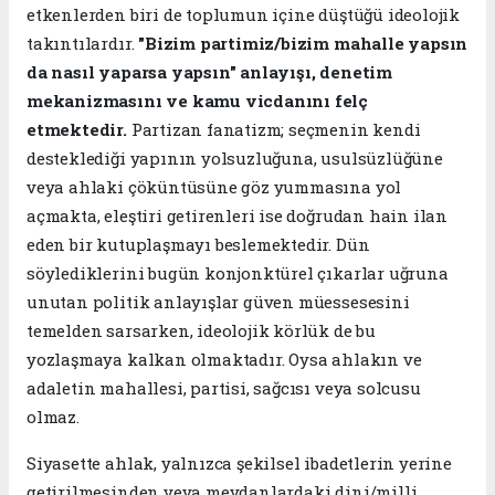
etkenlerden biri de toplumun içine düştüğü ideolojik
takıntılardır.
"Bizim partimiz/bizim mahalle yapsın
da nasıl yaparsa yapsın" anlayışı, denetim
mekanizmasını ve kamu vicdanını felç
etmektedir.
Partizan fanatizm; seçmenin kendi
desteklediği yapının yolsuzluğuna, usulsüzlüğüne
veya ahlaki çöküntüsüne göz yummasına yol
açmakta, eleştiri getirenleri ise doğrudan hain ilan
eden bir kutuplaşmayı beslemektedir. Dün
söylediklerini bugün konjonktürel çıkarlar uğruna
unutan politik anlayışlar güven müessesesini
temelden sarsarken, ideolojik körlük de bu
yozlaşmaya kalkan olmaktadır. Oysa ahlakın ve
adaletin mahallesi, partisi, sağcısı veya solcusu
olmaz.
​Siyasette ahlak, yalnızca şekilsel ibadetlerin yerine
getirilmesinden veya meydanlardaki dini/milli