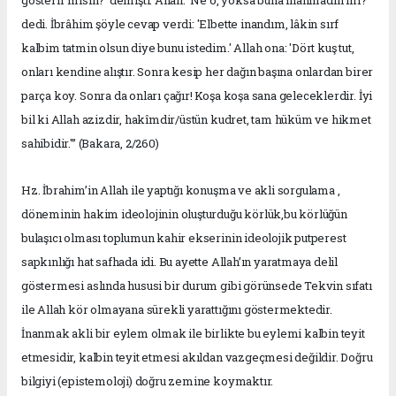
gösterir misin?' demişti. Allah: 'Ne o, yoksa buna inanmadın mı?'
dedi. İbrâhim şöyle cevap verdi: 'Elbette inandım, lâkin sırf
kalbim tatmin olsun diye bunu istedim.' Allah ona: 'Dört kuş tut,
onları kendine alıştır. Sonra kesip her dağın başına onlardan birer
parça koy. Sonra da onları çağır! Koşa koşa sana geleceklerdir. İyi
bil ki Allah azizdir, hakîmdir/üstün kudret, tam hüküm ve hikmet
sahibidir.'” (Bakara, 2/260)
Hz. İbrahim’in Allah ile yaptığı konuşma ve akli sorgulama ,
döneminin hakim ideolojinin oluşturduğu körlük,bu körlüğün
bulaşıcı olması toplumun kahir ekserinin ideolojik putperest
sapkınlığı hat safhada idi. Bu ayette Allah’ın yaratmaya delil
göstermesi aslında hususi bir durum gibi görünsede Tekvin sıfatı
ile Allah kör olmayana sürekli yarattığını göstermektedir.
İnanmak akli bir eylem olmak ile birlikte bu eylemi kalbin teyit
etmesidir, kalbin teyit etmesi akıldan vazgeçmesi değildir. Doğru
bilgiyi (epistemoloji) doğru zemine koymaktır.