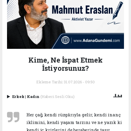
Kime, Ne İspat Etmek
İstiyorsunuz?
Ekleme Tarihi: 31.07.2026 - 09:50
Erkek
|
Kadın
(Haberi Sesli Oku)
Her çağ, kendi rüzgârıyla gelir; kendi inanç
iklimini, kendi yaşam tarzını ve ne yazık ki
kendi iç krizlerini de beraberinde taşır.