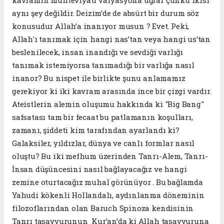
kavramın mühteviyatı varyasyona uğrar çünkü ikisi
aynı şey değildir. Deizim’de de absürt bir durum söz
konusudur Allah’a inanıyor musun ? Evet. Peki,
Allah'ı tanımak için hangi nas’tan veya hangi us’tan
beslenilecek, insan inandığı ve sevdiği varlığı
tanımak istemiyorsa tanımadığı bir varlığa nasıl
inanor? Bu nispet ile birlikte şunu anlamamız
gerekiyor ki iki kavram arasında ince bir çizgi vardır.
Ateistlerin alemin oluşumu hakkında ki "Big Bang"
safsatası tam bir fecaat bu patlamanın koşulları,
zamanı, şiddeti kim tarafından ayarlandı ki?
Galaksiler, yıldızlar, dünya ve canlı formlar nasıl
oluştu? Bu iki mefhum üzerinden Tanrı-Alem, Tanrı-
İnsan düşüncesini nasıl bağlayacağız ve hangi
zemine oturtacağız muhal görünüyor . Bu bağlamda
Yahudi kökenli Hollandalı, aydınlanma döneminin
filozoflarından olan Baruch Spinoza kendisinin
Tanrı tasavvurunun Kur’an’da ki Allah tasavvuruna