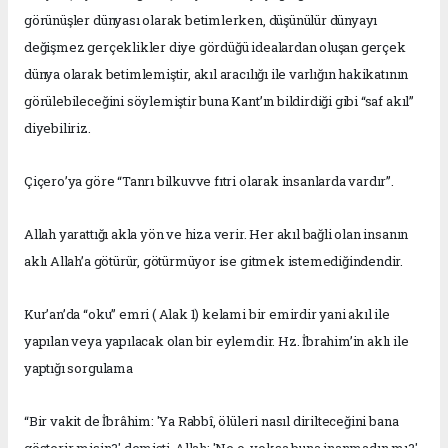
görünüşler dünyası olarak betimlerken, düşünülür dünyayı
değişmez gerçeklikler diye gördüğü idealardan oluşan gerçek
dünya olarak betimlemiştir, akıl aracılığı ile varlığın hakikatının
görülebileceğini söylemiştir buna Kant’ın bildirdiği gibi “saf akıl”
diyebiliriz.
Çiçero’ya göre “Tanrı bilkuvve fıtri olarak insanlarda vardır”.
Allah yarattığı akla yön ve hiza verir. Her akıl bağli olan insanın
aklı Allah’a götürür, götürmüyor ise gitmek istemediğindendir.
Kur’an’da “oku” emri ( Alak 1) kelami bir emirdir yani akıl ile
yapılan veya yapılacak olan bir eylemdir. Hz. İbrahim’in aklı ile
yaptığı sorgulama
“Bir vakit de İbrâhim: 'Ya Rabbî, ölüleri nasıl dirilteceğini bana