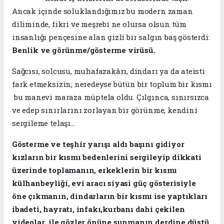
Ancak içinde soluklandığımız bu modern zaman
diliminde, fikri ve meşrebi ne olursa olsun tüm
insanlığı pençesine alan gizli bir salgın baş gösterdi:
Benlik ve görünme/gösterme virüsü.
​Sağcısı, solcusu, muhafazakârı, dindarı ya da ateisti
fark etmeksizin; neredeyse bütün bir toplum bir kısmı
bu manevi maraza müptela oldu. Çılgınca, sınırsızca
ve edep sınırlarını zorlayan bir görünme, kendini
sergileme telaşı...
Gösterme ve teşhir yarışı aldı başını gidiyor
kızların bir kısmı bedenlerini sergileyip dikkati
üzerinde toplamanın, erkeklerin bir kısmı
külhanbeyliği, evi aracı siyasi güç gösterisiyle
öne çıkmanın, dindarların bir kısmı ise yaptıkları
ibadeti, hayratı, infakı,kurbanı dahi çekilen
videolar ile gözler önüne sunmanın derdine düştü.