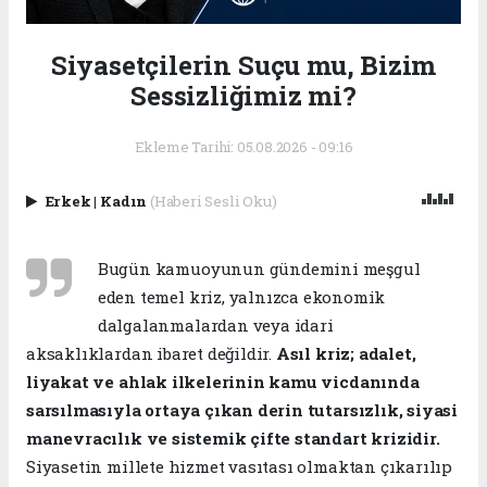
Siyasetçilerin Suçu mu, Bizim
Sessizliğimiz mi?
Ekleme Tarihi: 05.08.2026 - 09:16
Erkek
|
Kadın
(Haberi Sesli Oku)
Bugün kamuoyunun gündemini meşgul
eden temel kriz, yalnızca ekonomik
dalgalanmalardan veya idari
aksaklıklardan ibaret değildir.
Asıl kriz; adalet,
liyakat ve ahlak ilkelerinin kamu vicdanında
sarsılmasıyla ortaya çıkan derin tutarsızlık, siyasi
manevracılık ve sistemik çifte standart krizidir.
Siyasetin millete hizmet vasıtası olmaktan çıkarılıp