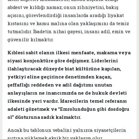
abdest ve kıldığı namaz; onun zihniyetini, bakış
açısını, görevlendirdiği insanlarda aradığı liyakat
kıstasını ve kamu malına olan yaklaşımını da temiz
tutmalıdır. İbadetin nihai gayesi, insanı adil, emin ve
güvenilir kılmaktır.
Kıblesi sabit olanın ilkesi menfaate, makama veya
siyasi konjonktüre göre değişmez. Liderlerini
ilahlaştıracak düzeyde biat kültürüne kapılan,
yetkiyi eline geçirince denetimden kaçan,
şeffaflığı reddeden ve adil dağıtımı unutan
anlayışların ne inancımızda ne de hukuk devleti
ilkesinde yeri vardır. İdarecilerin temel referansı
adaleti gözetmek ve “Emrolunduğun gibi dosdoğru
ol” düsturuna sadık kalmaktır.
​Ancak bu tablonun vebalini yalnızca siyasetçilerin
sırtına yüklemek eksik bir yaklaşım olur.