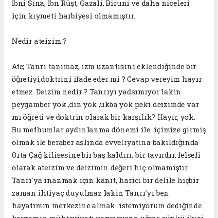
İbni Sina, İbn Rüşt, Gazali, Biruni ve daha niceleri
için kıymeti harbiyesi olmamıştır.
Nedir ateizim ?
Ate; Tanrı tanımaz, izm uzantısını eklendiğinde bir
öğretiyi,doktrini ifade eder mi ? Cevap vereyim hayır
etmez. Deizim nedir ? Tanrıyı yadsımıyor lakin
peygamber yok ,din yok ,ukba yok peki deizimde var
mı öğreti ve doktrin olarak bir karşılık? Hayır, yok.
Bu mefhumlar aydınlanma dönemi ile içimize girmiş
olmak ile beraber aslında evveliyatına bakıldığında
Orta Çağ kilisesine bir baş kaldırı, bir tavırdır, felsefi
olarak ateizim ve deizimin değeri hiç olmamıştır.
Tanrı'ya inanmak için kanıt, harici bir delile hiçbir
zaman ihtiyaç duyulmaz lakin Tanrı'yı ben
hayatımın merkezine almak istemiyorum dediğinde