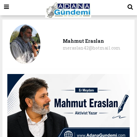
Mahmut Eraslan
meraslan42@hotmail.com