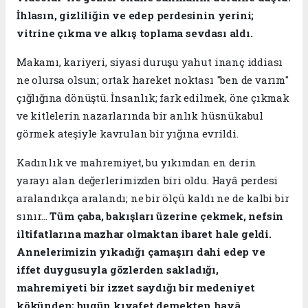
İhlasın, gizliliğin ve edep perdesinin yerini;
vitrine çıkma ve alkış toplama sevdası aldı.
Makamı, kariyeri, siyasi duruşu yahut inanç iddiası
ne olursa olsun; ortak hareket noktası "ben de varım"
çığlığına dönüştü. İnsanlık; fark edilmek, öne çıkmak
ve kitlelerin nazarlarında bir anlık hüsnükabul
görmek ateşiyle kavrulan bir yığına evrildi.
Kadınlık ve mahremiyet, bu yıkımdan en derin
yarayı alan değerlerimizden biri oldu. Hayâ perdesi
aralandıkça aralandı; ne bir ölçü kaldı ne de kalbi bir
sınır...
Tüm çaba, bakışları üzerine çekmek, nefsin
iltifatlarına mazhar olmaktan ibaret hale geldi.
Annelerimizin yıkadığı çamaşırı dahi edep ve
iffet duygusuyla gözlerden sakladığı,
mahremiyeti bir izzet saydığı bir medeniyet
kökünden; bugün kıyafet demekten hayâ