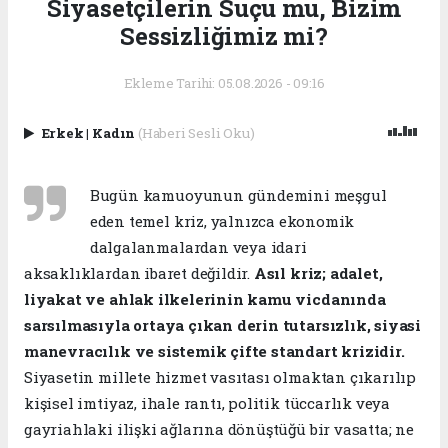
Siyasetçilerin Suçu mu, Bizim
Sessizliğimiz mi?
Ekleme Tarihi: 05.08.2026 - 09:16
Erkek
|
Kadın
(Haberi Sesli Oku)
Bugün kamuoyunun gündemini meşgul
eden temel kriz, yalnızca ekonomik
dalgalanmalardan veya idari
aksaklıklardan ibaret değildir.
Asıl kriz; adalet,
liyakat ve ahlak ilkelerinin kamu vicdanında
sarsılmasıyla ortaya çıkan derin tutarsızlık, siyasi
manevracılık ve sistemik çifte standart krizidir.
Siyasetin millete hizmet vasıtası olmaktan çıkarılıp
kişisel imtiyaz, ihale rantı, politik tüccarlık veya
gayriahlaki ilişki ağlarına dönüştüğü bir vasatta; ne