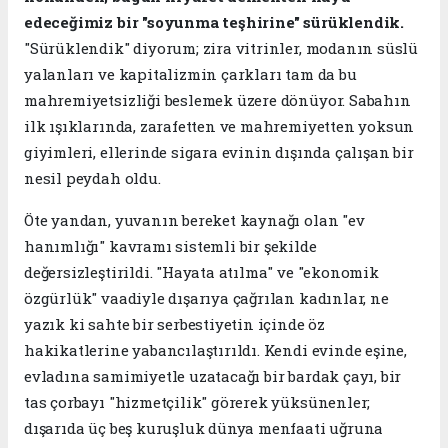
edeceğimiz bir "soyunma teşhirine" sürüklendik.
"Sürüklendik" diyorum; zira vitrinler, modanın süslü
yalanları ve kapitalizmin çarkları tam da bu
mahremiyetsizliği beslemek üzere dönüyor. Sabahın
ilk ışıklarında, zarafetten ve mahremiyetten yoksun
giyimleri, ellerinde sigara evinin dışında çalışan bir
nesil peydah oldu.
​Öte yandan, yuvanın bereket kaynağı olan "ev
hanımlığı" kavramı sistemli bir şekilde
değersizleştirildi. "Hayata atılma" ve "ekonomik
özgürlük" vaadiyle dışarıya çağrılan kadınlar, ne
yazık ki sahte bir serbestiyetin içinde öz
hakikatlerine yabancılaştırıldı. Kendi evinde eşine,
evladına samimiyetle uzatacağı bir bardak çayı, bir
tas çorbayı "hizmetçilik" görerek yüksünenler;
dışarıda üç beş kuruşluk dünya menfaati uğruna