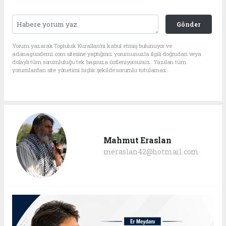
Gönder
Yorum yazarak Topluluk Kuralları’nı kabul etmiş bulunuyor ve
adanagundemi.com sitesine yaptığınız yorumunuzla ilgili doğrudan veya
dolaylı tüm sorumluluğu tek başınıza üstleniyorsunuz. Yazılan tüm
yorumlardan site yönetimi hiçbir şekilde sorumlu tutulamaz.
Mahmut Eraslan
meraslan42@hotmail.com