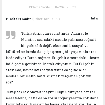
Ekleme Tarihi: 30.04.2026 - 00:53
Erkek
|
Kadın
(Haberi Sesli Oku)
Türkiye’nin güney hattında, Adana ile
Mersin arasındaki mesafe yalnızca coğrafi
bir yakınlık değil; ekonomik, sosyal ve
kültürel anlamda da iç içe geçmiş bir yaşam alanını
ifade ediyor. Buna rağmen iki şehir arasındaki ulaşım
hâlâ çağın gerisinde. Merak ediyorum: Bu iki şehir
arasında, havaalanı bağlantısını da içine alan
modern bir metro hattı kurmak gerçekten çok mu
zor?
Cevap teknik olarak “hayır”. Bugün dünyada benzer
mesafelerde, hatta daha zorlu coğrafyalarda çok daha
kompleks raylı sistemler başarıyla işletiliyor. Sorun