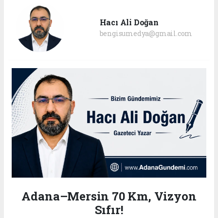
Hacı Ali Doğan
bengisumedya@gmail.com
Adana–Mersin 70 Km, Vizyon
Sıfır!