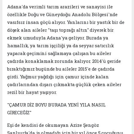
Adana'da verimli tarım arazileri ve sanayisi ile
özellikle Doğu ve Güneydoğu Anadolu Bölgesi'nde
vasıfsız insan göçü alıyor. Yanlarını bir yastık bir de
döşek alan aileler "taşı toprağı altın" diyerek bir
ekmek umuduyla Adana'ya geliyor. Burada ya
hamallık, ya tarım işçiliği ya da seyyar satıcılık
yaparak geçimini sağlamaya çalışan bu aileler
çadırda konaklamak zorunda kalıyor. 2014'ü geride
bıraktığımız bugünde bu aileler 2015'e de çadırda
girdi. Yağmur yağdığı için çamur içinde kalan
çadırlarından dışarı çıkmakta güçlük çeken aileler
rezil bir hayat yaşıyor.
"ÇAMUR DİZ BOYU BURADA YENİ YILA NASIL
GİRECEĞİZ"
Eşi de kendisi de okumayan Azize Şengöz
Şanlıurfa'da iş olmadığı için bir yıl önce 5 çocuğunu