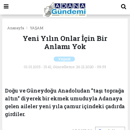
Anasayfa
YAŞAM
Yeni Yılın Onlar İçin Bir
Anlamı Yok
YAŞAM
01.01.2015 - 15:41, Güncelleme: 26.12.2020 - 09:55
Doğu ve Güneydoğu Anadoludan "taşı toprağa
altın" diyerek bir ekmek umuduyla Adanaya
gelen aileler yeni yıla çamur içindeki çadırda
girdiler.