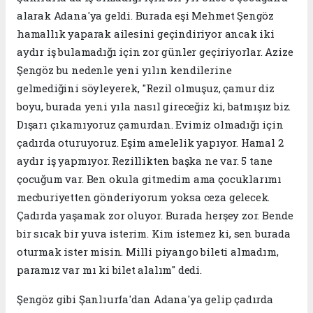
alarak Adana'ya geldi. Burada eşi Mehmet Şengöz
hamallık yaparak ailesini geçindiriyor ancak iki
aydır iş bulamadığı için zor günler geçiriyorlar. Azize
Şengöz bu nedenle yeni yılın kendilerine
gelmediğini söyleyerek, "Rezil olmuşuz, çamur diz
boyu, burada yeni yıla nasıl gireceğiz ki, batmışız biz.
Dışarı çıkamıyoruz çamurdan. Evimiz olmadığı için
çadırda oturuyoruz. Eşim amelelik yapıyor. Hamal 2
aydır iş yapmıyor. Rezillikten başka ne var. 5 tane
çocuğum var. Ben okula gitmedim ama çocuklarımı
mecburiyetten gönderiyorum yoksa ceza gelecek.
Çadırda yaşamak zor oluyor. Burada herşey zor. Bende
bir sıcak bir yuva isterim. Kim istemez ki, sen burada
oturmak ister misin. Milli piyango bileti almadım,
paramız var mı ki bilet alalım" dedi.
Şengöz gibi Şanlıurfa'dan Adana'ya gelip çadırda