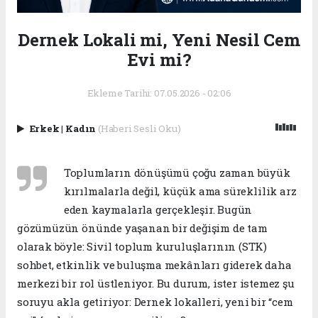
Dernek Lokali mi, Yeni Nesil Cem
Evi mi?
Ekleme Tarihi: 07.05.2026 - 02:06
Erkek
|
Kadın
(Haberi Sesli Oku)
Toplumların dönüşümü çoğu zaman büyük
kırılmalarla değil, küçük ama süreklilik arz
eden kaymalarla gerçekleşir. Bugün
gözümüzün önünde yaşanan bir değişim de tam
olarak böyle: Sivil toplum kuruluşlarının (STK)
sohbet, etkinlik ve buluşma mekânları giderek daha
merkezi bir rol üstleniyor. Bu durum, ister istemez şu
soruyu akla getiriyor: Dernek lokalleri, yeni bir “cem