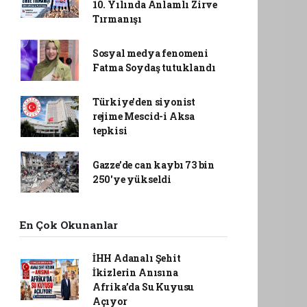
10. Yılında Anlamlı Zirve
Tırmanışı
Sosyal medya fenomeni
Fatma Soydaş tutuklandı
Türkiye'den siyonist
rejime Mescid-i Aksa
tepkisi
Gazze’de can kaybı 73 bin
250'ye yükseldi
En Çok Okunanlar
İHH Adanalı Şehit
İkizlerin Anısına
Afrika’da Su Kuyusu
Açıyor