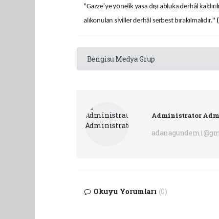
"Gazze’ye yönelik yasa dışı abluka derhâl kaldırı
alıkonulan siviller derhâl serbest bırakılmalıdır."
Bengisu Medya Grup
Administrator Adm
adanagundemi@gm
Okuyu Yorumları
(0)