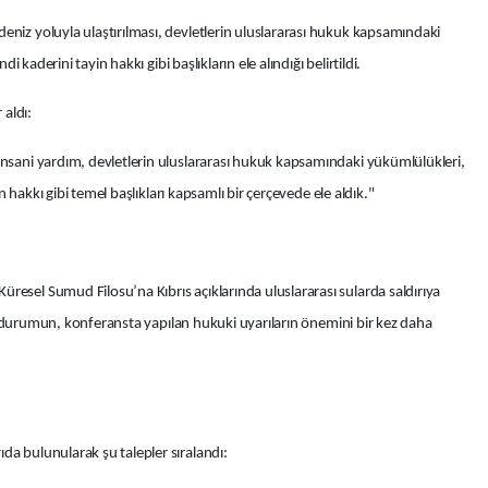
eniz yoluyla ulaştırılması, devletlerin uluslararası hukuk kapsamındaki
di kaderini tayin hakkı gibi başlıkların ele alındığı belirtildi.
 aldı:
insani yardım, devletlerin uluslararası hukuk kapsamındaki yükümlülükleri,
yin hakkı gibi temel başlıkları kapsamlı bir çerçevede ele aldık."
resel Sumud Filosu’na Kıbrıs açıklarında uluslararası sularda saldırıya
. Bu durumun, konferansta yapılan hukuki uyarıların önemini bir kez daha
da bulunularak şu talepler sıralandı: