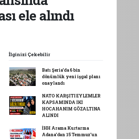
sı ele alındı
İlginizi Çekebilir
Batı Şeria'da 6 bin
dönümlük yeni işgal planı
onaylandı
NATO KARŞITI EYLEMLER
KAPSAMINDA İKİ
HOCAHANIM GÖZALTINA
ALINDI
İHH Arama Kurtarma
Adana'dan 15 Temmuz'un