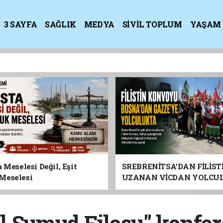
3 SAYFA
SAĞLIK
MEDYA
SİVİL TOPLUM
YAŞAM
K
 Meselesi Değil, Eşit
SREBRENİTSA’DAN FİLİST
Meselesi
UZANAN VİCDAN YOLCU
ADANA’YA GELİYOR
l Sumud Filosu" konfe