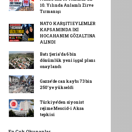
10. Yılında Anlamlı Zirve
Tırmanışı
NATO KARŞITI EYLEMLER
KAPSAMINDA İKİ
HOCAHANIM GÖZALTINA
ALINDI
Batı Şeria'da 6 bin
dönümlük yeni işgal planı
onaylandı
Gazze’de can kaybı 73 bin
250'ye yükseldi
Türkiye'den siyonist
rejime Mescid-i Aksa
tepkisi
En Çok Okunanlar