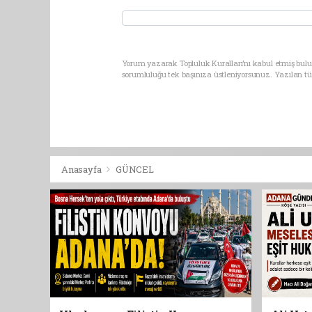
Yorum yazarak Topluluk Kuralları’nı kabul etmiş bulu
sorumluluğu tek başınıza üstleniyorsunuz. Yazılan t
Anasayfa
GÜNCEL