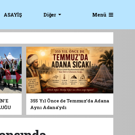
Menü
ASAYİŞ
Diğer
İN’E
355 Yıl Önce de Temmuz'da Adana
LUĞU
Aynı Adana'ydı
ransında