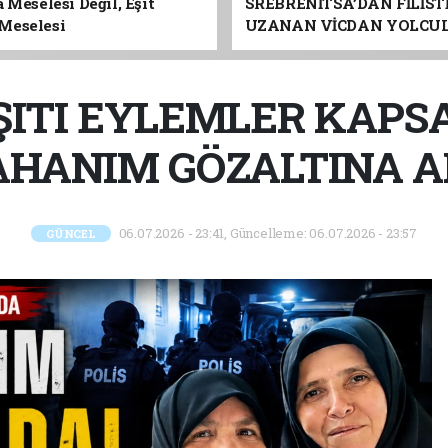
 Meselesi Değil, Eşit
SREBRENİTSA’DAN FİLİST
Meselesi
UZANAN VİCDAN YOLCU
ADANA’YA GELİYOR
ITI EYLEMLER KAPS
HANIM GÖZALTINA A
06.07.2026 - 23:41, Güncelleme: 06.07.2026 - 23:57
GÜNCEL