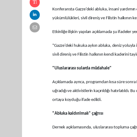
Konferansta Gazze’deki abluka, insani yardımın d
yükümlülükleri, sivil direniş ve Filistin halkının ken
Etkinliğe ilişkin yapılan açıklamada şu ifadeler yer
"Gazze’deki hukuka aykırı abluka, deniz yoluyla 
sivil direniş ve Filistin halkının kendi kaderini ta
"Uluslararası sularda müdahale"
Açıklamada ayrıca, programdan kısa süre sonra Kü
uğradığı ve aktivistlerin kaçırıldığı hatırlatıldı
ortaya koyduğu ifade edildi.
"Abluka kaldırılmalı" çağrısı
Dernek açıklamasında, uluslararası topluma çağrı