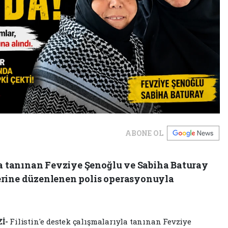
ABONE OL
yla tanınan Fevziye Şenoğlu ve Sabiha Baturay
erine düzenlenen polis operasyonuyla
İ-
Filistin'e destek çalışmalarıyla tanınan Fevziye