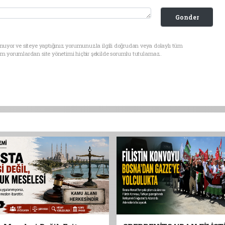
Gonder
nuyor ve siteye yaptığınız yorumunuzla ilgili doğrudan veya dolaylı tüm
üm yorumlardan site yönetimi hiçbir şekilde sorumlu tutulamaz.