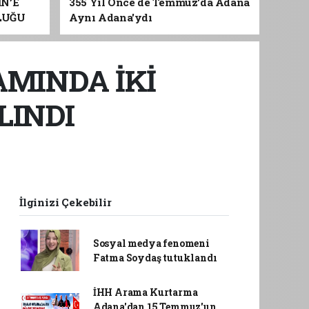
İN’E
355 Yıl Önce de Temmuz'da Adana
LUĞU
Aynı Adana'ydı
AMINDA İKİ
LINDI
İlginizi Çekebilir
Sosyal medya fenomeni
Fatma Soydaş tutuklandı
İHH Arama Kurtarma
Adana'dan 15 Temmuz'un