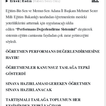
Erkek
|
Kadın
(Haberi Sesli Oku)
Eğitim-Bir-Sen ve Memur-Sen Adana İl Başkanı Mehmet Sezer
Milli Eğitim Bakanlığı tarafından öğretmenlerin mesleki
yeterliliklerini arttırmak için uygulanacağı iddia
“Performans Değerlendirme Sistemini”
edilen
eleştirerek
sistemin eğitim camiasına faydadan çok zarar getireceğini
söyledi.
ÖĞRETMEN PERFORMANS DEĞERLENDİRMESİNE
HAYIR!
ÖĞRETMENLER KANUNSUZ TASLAĞA TEPKİ
GÖSTERDİ
SINAVA HAZIRLAMASI GEREKEN ÖĞRETMEN
SINAVA HAZIRLANACAK
TARTIŞMALI TASLAĞA TOPLUMUN HER
KESİMİNDEN TEPKİ YAĞIYOR