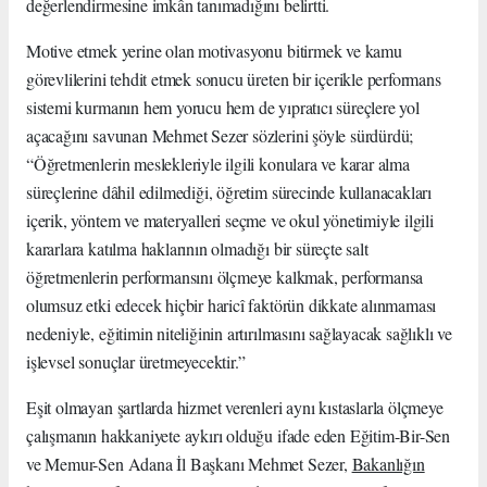
değerlendirmesine imkân tanımadığını belirtti.
Motive etmek yerine olan motivasyonu bitirmek ve kamu
görevlilerini tehdit etmek sonucu üreten bir içerikle performans
sistemi kurmanın hem yorucu hem de yıpratıcı süreçlere yol
açacağını savunan Mehmet Sezer sözlerini şöyle sürdürdü;
“Öğretmenlerin meslekleriyle ilgili konulara ve karar alma
süreçlerine dâhil edilmediği, öğretim sürecinde kullanacakları
içerik, yöntem ve materyalleri seçme ve okul yönetimiyle ilgili
kararlara katılma haklarının olmadığı bir süreçte salt
öğretmenlerin performansını ölçmeye kalkmak, performansa
olumsuz etki edecek hiçbir haricî faktörün dikkate alınmaması
nedeniyle, eğitimin niteliğinin artırılmasını sağlayacak sağlıklı ve
işlevsel sonuçlar üretmeyecektir.”
Eşit olmayan şartlarda hizmet verenleri aynı kıstaslarla ölçmeye
çalışmanın hakkaniyete aykırı olduğu ifade eden Eğitim-Bir-Sen
ve Memur-Sen Adana İl Başkanı Mehmet Sezer,
Bakanlığın