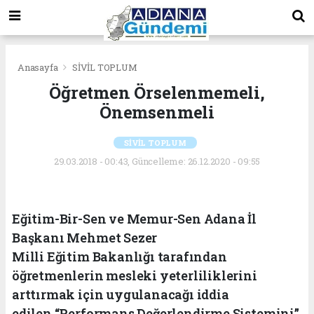
Anasayfa
SİVİL TOPLUM
Öğretmen Örselenmemeli,
Önemsenmeli
SİVİL TOPLUM
29.03.2018 - 00:43, Güncelleme: 26.12.2020 - 09:55
Eğitim-Bir-Sen ve Memur-Sen Adana İl
Başkanı Mehmet Sezer
Milli Eğitim Bakanlığı tarafından
öğretmenlerin mesleki yeterliliklerini
arttırmak için uygulanacağı iddia
edilen “Performans Değerlendirme Sistemini”