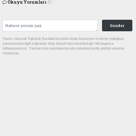
Okuyu Yorumları
(0)
Gonder
Yorum yazarak Topluluk Kuralları’nı kabul etmiş bulunuyor ve siteye yaptığınız
yorumunuzla ilgili doğrudan veya dolaylı tüm sorumluluğu tek başınıza
üstleniyorsunuz. Yazılan tüm yorumlardan site yönetimi hiçbir şekilde sorumlu
tutulamaz.
Anasayfa
EKONOMİ
İHH Adanalı Şehit İkizlerin
Anısına Afrika’da Su Kuyusu
Açıyor
EKONOMİ
10.07.2026 - 14:41, Güncelleme: 16.07.2026 - 11:59