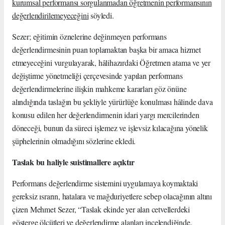
kurumsal performansı sorgulanmadan öğretmenin performansının
değerlendirilemeyeceğini
söyledi.
Sezer; eğitimin öznelerine değinmeyen performans
değerlendirmesinin puan toplamaktan başka bir amaca hizmet
etmeyeceğini vurgulayarak, hâlihazırdaki Öğretmen atama ve yer
değiştirme yönetmeliği çerçevesinde yapılan performans
değerlendirmelerine ilişkin mahkeme kararları göz önüne
alındığında taslağın bu şekliyle yürürlüğe konulması hâlinde dava
konusu edilen her değerlendirmenin idari yargı mercilerinden
döneceği, bunun da süreci işlemez ve işlevsiz kılacağına yönelik
şüphelerinin olmadığını sözlerine ekledi.
Taslak bu haliyle suistimallere açıktır
Performans değerlendirme sistemini uygulamaya koymaktaki
gereksiz ısrarın, hatalara ve mağduriyetlere sebep olacağının altını
çizen Mehmet Sezer, “Taslak ekinde yer alan cetvellerdeki
gösterge ölçütleri ve değerlendirme alanları incelendiğinde,