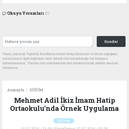
Okuyu Yorumları
(0)
Gonder
Yorum yazarak Topluluk Kuralları’nı kabul etmiş bulunuyor ve siteye yaptığınız
yorumunuzla ilgili doğrudan veya dolaylı tüm sorumluluğu tek başınıza
üstleniyorsunuz. Yazılan tüm yorumlardan site yönetimi hiçbir şekilde sorumlu
tutulamaz.
Anasayfa
EĞİTİM
Mehmet Adil İkiz İmam Hatip
Ortaokulu'nda Örnek Uygulama
EĞİTİM
01.07.2026 - 23:49, Güncelleme: 07.07.2026 - 00:28