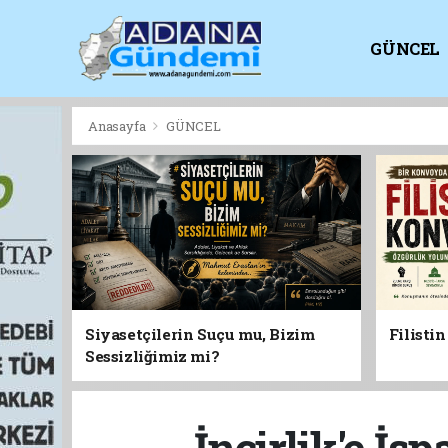
GÜNCEL
KİTAPLI
Anasayfa
GÜNCEL
Siyasetçilerin Suçu mu, Bizim
Filisti
Sessizliğimiz mi?
İncirlik'e İs