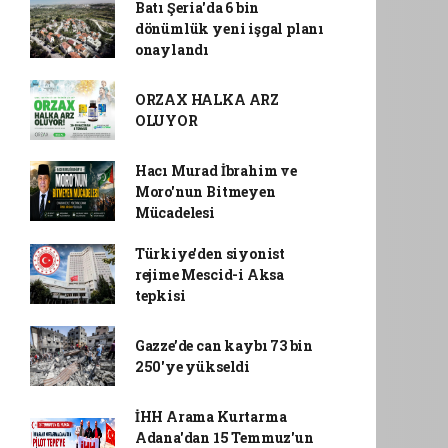
Batı Şeria'da 6 bin
dönümlük yeni işgal planı
onaylandı
ORZAX HALKA ARZ
OLUYOR
Hacı Murad İbrahim ve
Moro'nun Bitmeyen
Mücadelesi
Türkiye'den siyonist
rejime Mescid-i Aksa
tepkisi
Gazze’de can kaybı 73 bin
250'ye yükseldi
İHH Arama Kurtarma
Adana'dan 15 Temmuz'un