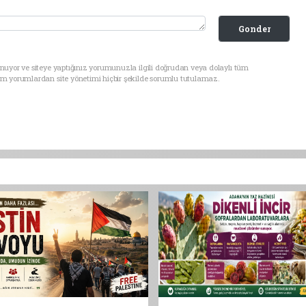
Gonder
nuyor ve siteye yaptığınız yorumunuzla ilgili doğrudan veya dolaylı tüm
üm yorumlardan site yönetimi hiçbir şekilde sorumlu tutulamaz.