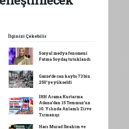
İlginizi Çekebilir
Sosyal medya fenomeni
Fatma Soydaş tutuklandı
Gazze’de can kaybı 73 bin
250'ye yükseldi
İHH Arama Kurtarma
Adana'dan 15 Temmuz'un
10. Yılında Anlamlı Zirve
Tırmanışı
Hacı Murad İbrahim ve