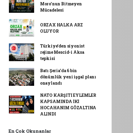
Moro'nun Bitmeyen
Mücadelesi
ORZAX HALKA ARZ
OLUYOR
Türkiye'den siyonist
rejime Mescid-i Aksa
tepkisi
Batı Şeria'da 6 bin
dönümlük yeni işgal planı
onaylandı
NATO KARŞITI EYLEMLER
KAPSAMINDA İKİ
HOCAHANIM GÖZALTINA
ALINDI
En Çok Okunanlar