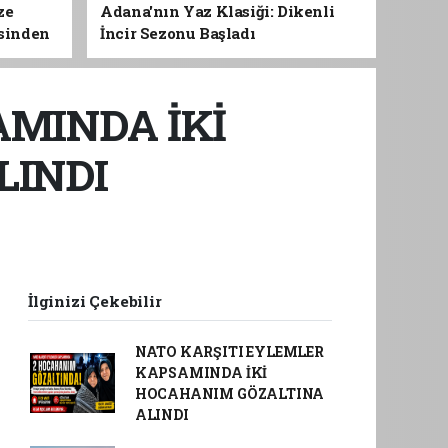
ze
Adana'nın Yaz Klasiği: Dikenli
esinden
İncir Sezonu Başladı
 Gıdası
AMINDA İKİ
LINDI
İlginizi Çekebilir
NATO KARŞITI EYLEMLER
KAPSAMINDA İKİ
HOCAHANIM GÖZALTINA
ALINDI