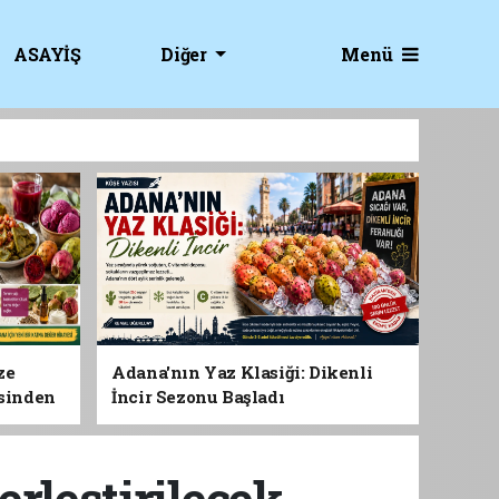
Menü
ASAYİŞ
Diğer
ze
Adana'nın Yaz Klasiği: Dikenli
esinden
İncir Sezonu Başladı
 Gıdası
erleştirilecek