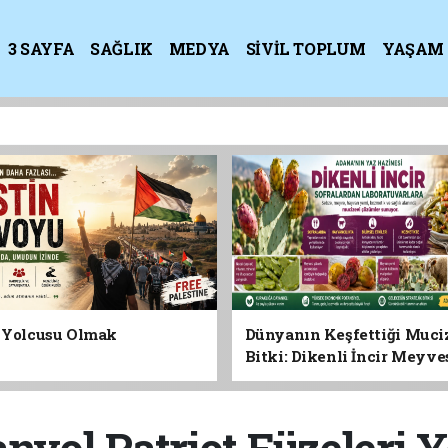
3 SAYFA
SAĞLIK
MEDYA
SİVİL TOPLUM
YAŞAM
K
n Yolcusu Olmak
Dünyanın Keşfettiği Muci
Bitki: Dikenli İncir Meyv
Yaprağına Geleceğin Süper
Olabilir mi?
panyol Patriot Füzeleri Y