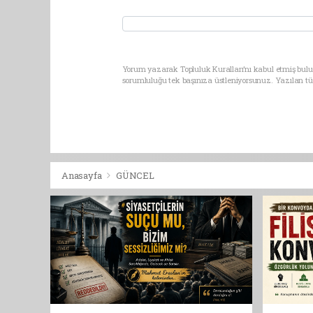
Yorum yazarak Topluluk Kuralları’nı kabul etmiş bulu
sorumluluğu tek başınıza üstleniyorsunuz. Yazılan t
Anasayfa
GÜNCEL