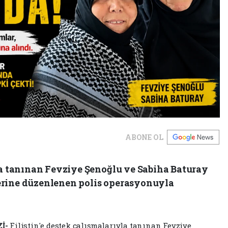
ABONE OL
yla tanınan Fevziye Şenoğlu ve Sabiha Baturay
erine düzenlenen polis operasyonuyla
İ-
Filistin'e destek çalışmalarıyla tanınan Fevziye