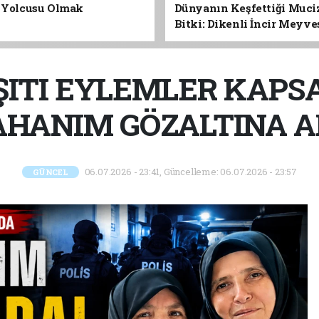
n Yolcusu Olmak
Dünyanın Keşfettiği Muci
Bitki: Dikenli İncir Meyv
Yaprağına Geleceğin Süper
Olabilir mi?
ITI EYLEMLER KAPS
HANIM GÖZALTINA A
06.07.2026 - 23:41, Güncelleme: 06.07.2026 - 23:57
GÜNCEL