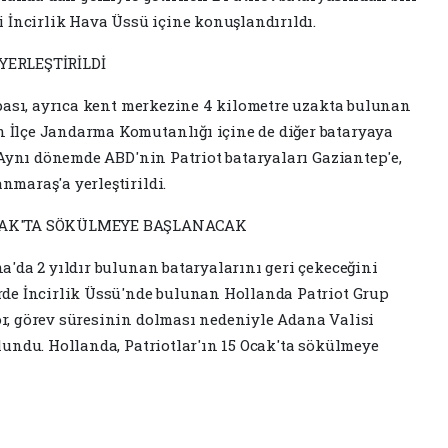
 İncirlik Hava Üssü içine konuşlandırıldı.
YERLEŞTİRİLDİ
pası, ayrıca kent merkezine 4 kilometre uzakta bulunan
İlçe Jandarma Komutanlığı içine de diğer bataryaya
 Aynı dönemde ABD'nin Patriot bataryaları Gaziantep'e,
maraş'a yerleştirildi.
OCAK'TA SÖKÜLMEYE BAŞLANACAK
'da 2 yıldır bulunan bataryalarını geri çekeceğini
de İncirlik Üssü'nde bulunan Hollanda Patriot Grup
, görev süresinin dolması nedeniyle Adana Valisi
undu. Hollanda, Patriotlar'ın 15 Ocak'ta sökülmeye