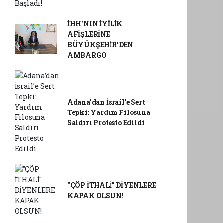
İHH'NIN İYİLİK
AFİŞLERİNE
BÜYÜKŞEHİR'DEN
AMBARGO
Adana’dan İsrail’e Sert
Tepki: Yardım Filosuna
Saldırı Protesto Edildi
"ÇÖP İTHALİ" DİYENLERE
KAPAK OLSUN!