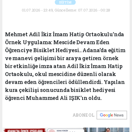
EĞİTİM
01.07.2026 - 23:49, Güncelleme: 07.07.2026 - 00:28
Mehmet Adil İkiz İmam Hatip Ortaokulu'nda
Örnek Uygulama: Mescide Devam Eden
Öğrenciye Bisiklet Hediyesi.. Adana'da eğitim
ve manevi gelişimi bir araya getiren örnek
bir etkinliğe imza atan Adil İkiz İmam Hatip
Ortaokulu, okul mescidine düzenli olarak
devam eden öğrencileri ödüllendirdi. Yapılan
kura çekilişi sonucunda bisiklet hediyesi
öğrenci Muhammed Ali IŞIK'ın oldu.
ABONE OL