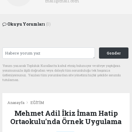
mail@mail.com
Okuyu Yorumları
(0)
Gonder
Yorum yazarak Topluluk Kuralları’nı kabul etmiş bulunuyor ve siteye yaptığınız
yorumunuzla ilgili doğrudan veya dolaylı tüm sorumluluğu tek başınıza
üstleniyorsunuz. Yazılan tüm yorumlardan site yönetimi hiçbir şekilde sorumlu
tutulamaz.
Anasayfa
EĞİTİM
Mehmet Adil İkiz İmam Hatip
Ortaokulu'nda Örnek Uygulama