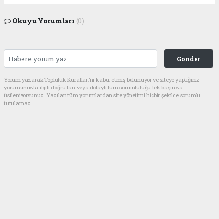
Okuyu Yorumları
(0)
Gonder
Yorum yazarak Topluluk Kuralları’nı kabul etmiş bulunuyor ve siteye yaptığınız
yorumunuzla ilgili doğrudan veya dolaylı tüm sorumluluğu tek başınıza
üstleniyorsunuz. Yazılan tüm yorumlardan site yönetimi hiçbir şekilde sorumlu
tutulamaz.
Anasayfa
SİVİL TOPLUM
İHH’ ADANA’DAN
BÜYÜKŞEHİR’E AFİŞ TEPKİSİ
SİVİL TOPLUM
03.07.2022 - 13:24, Güncelleme: 03.07.2022 - 19:59