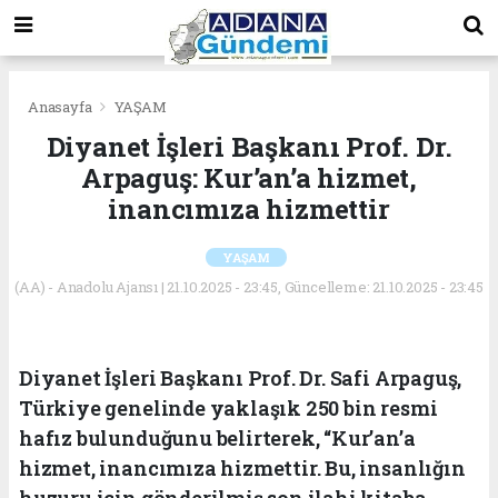
Anasayfa
YAŞAM
Diyanet İşleri Başkanı Prof. Dr.
Arpaguş: Kur’an’a hizmet,
inancımıza hizmettir
YAŞAM
(AA) - Anadolu Ajansı | 21.10.2025 - 23:45, Güncelleme: 21.10.2025 - 23:45
Diyanet İşleri Başkanı Prof. Dr. Safi Arpaguş,
Türkiye genelinde yaklaşık 250 bin resmi
hafız bulunduğunu belirterek, “Kur’an’a
hizmet, inancımıza hizmettir. Bu, insanlığın
huzuru için gönderilmiş son ilahi kitaba