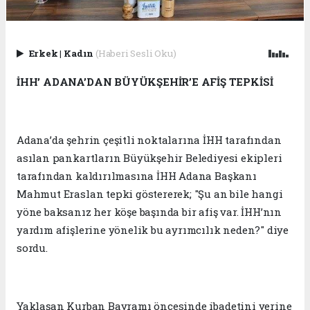
Erkek
|
Kadın
(Haberi Sesli Oku)
İHH’ ADANA’DAN BÜYÜKŞEHİR’E AFİŞ TEPKİSİ
Adana’da şehrin çeşitli noktalarına İHH tarafından
asılan pankartların Büyükşehir Belediyesi ekipleri
tarafından kaldırılmasına İHH Adana Başkanı
Mahmut Eraslan tepki göstererek; "Şu an bile hangi
yöne baksanız her köşe başında bir afiş var. İHH’nın
yardım afişlerine yönelik bu ayrımcılık neden?" diye
sordu.
Yaklaşan Kurban Bayramı öncesinde ibadetini yerine