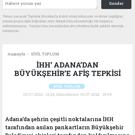
Gonder
Yorum yazarak Topluluk Kuralları’nı kabul etmiş bulunuyor ve siteye yaptığınız
yorumunuzla ilgili doğrudan veya dolaylı tüm sorumluluğu tek başınıza
üstleniyorsunuz. Yazılan tüm yorumlardan site yönetimi hiçbir şekilde sorumlu
tutulamaz.
Anasayfa
SİVİL TOPLUM
İHH’ ADANA’DAN
BÜYÜKŞEHİR’E AFİŞ TEPKİSİ
SİVİL TOPLUM
03.07.2022 - 13:24, Güncelleme: 03.07.2022 - 19:59
Adana’da şehrin çeşitli noktalarına İHH
tarafından asılan pankartların Büyükşehir