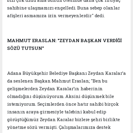
bizi çok üzdü ama bunun ötesinde daha çok ihtiyaç
sahibine ulaşmamızı engelledi. Buna sebep olanlar
afişleri asmamıza izin vermeyenlerdir" dedi.
MAHMUT ERASLAN: "ZEYDAN BAŞKAN VERDİĞİ
SÖZÜ TUTSUN"
Adana Büyükşehir Belediye Başkanı Zeydan Karalar’a
da seslenen Başkan Mahmut Eraslan; "Ben bu
gelişmelerden Zeydan Karalar’ın haberinin
olmadığını düşünüyorum. Aksini düşünmek bile
istemiyorum. Seçimlerden önce hatır sahibi birçok
insanın araya girmesiyle talebini kabul edip
görüştüğümüz Zeydan Karalar bizlere şehri birlikte
yönetme sözü vermişti. Çalışmalarımıza destek