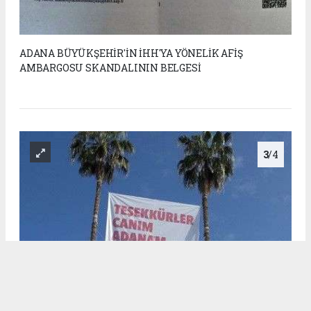
ADANA BÜYÜKŞEHİR'İN İHH'YA YÖNELİK AFİŞ
AMBARGOSU SKANDALININ BELGESİ
3
/4