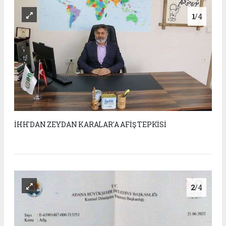
1
/4
İHH'DAN ZEYDAN KARALAR'A AFİŞ TEPKİSİ
2
/4