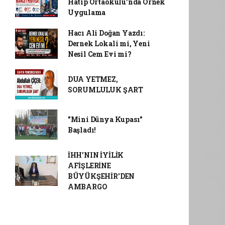
Hatip Ortaokulu'nda Örnek
Uygulama
Hacı Ali Doğan Yazdı:
Dernek Lokali mi, Yeni
Nesil Cem Evi mi?
DUA YETMEZ,
SORUMLULUK ŞART
"Mini Dünya Kupası"
Başladı!
İHH'NIN İYİLİK
AFİŞLERİNE
BÜYÜKŞEHİR'DEN
AMBARGO