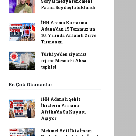
Sosyal medya fenomeni
Fatma Soydaş tutuklandı
İHH Arama Kurtarma
Adana'dan 15 Temmuz'un
10. Yılında Anlamlı Zirve
Tırmanışı
Türkiye'den siyonist
rejime Mescid-i Aksa
tepkisi
En Çok Okunanlar
İHH Adanalı Şehit
İkizlerin Anısına
Afrika’da Su Kuyusu
Açıyor
Mehmet Adil İkiz İmam