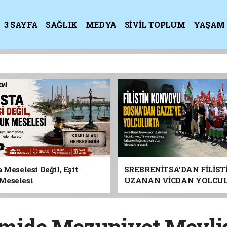
3 SAYFA
SAĞLIK
MEDYA
SİVİL TOPLUM
YAŞAM
K
 Meselesi Değil, Eşit
SREBRENİTSA’DAN FİLİST
Meselesi
UZANAN VİCDAN YOLCU
ADANA’YA GELİYOR
mide Mezuniyet Mevlidi