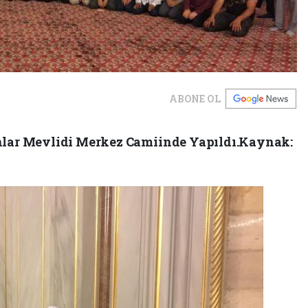
ABONE OL
unlar Mevlidi Merkez Camiinde Yapıldı.Kaynak: