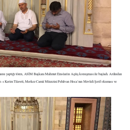
nu yaptığı tören, ASİM Başkanı Mahmut Eraslan'ın Açılış konuşması ile başladı. Ardından
-ı Kerim Tilaveti, Merkez Camii Müezzini Pehlivan Hoca’nın Mevlidi Şerif okuması ve