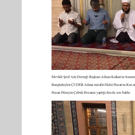
Mevlidi Şerif Aile Derneği Başkanı Adnan Kalkan'ın Sunumu
Bangladeş'ten ÇUDER Adana misafiri Hafız Hasan'ın Kur-an 
Hasan Hüseyin Çubuk Hocanın yaptığı dua ile son buldu.