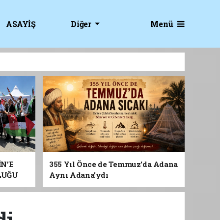
Menü
ASAYİŞ
Diğer
İN’E
355 Yıl Önce de Temmuz'da Adana
LUĞU
Aynı Adana'ydı
...