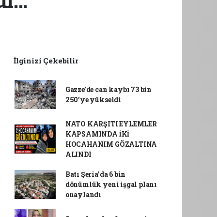
İlginizi Çekebilir
Gazze’de can kaybı 73 bin
250'ye yükseldi
NATO KARŞITI EYLEMLER
KAPSAMINDA İKİ
HOCAHANIM GÖZALTINA
ALINDI
Batı Şeria'da 6 bin
dönümlük yeni işgal planı
onaylandı