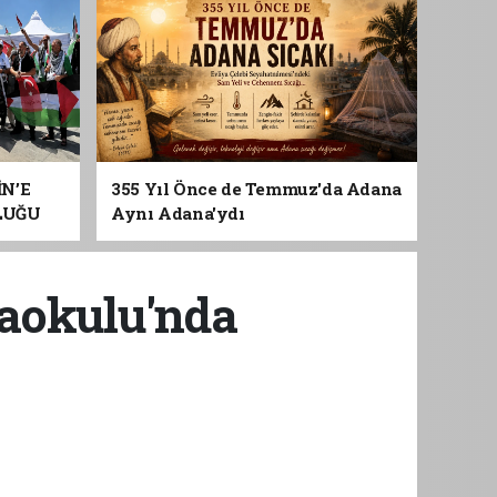
İN’E
355 Yıl Önce de Temmuz'da Adana
LUĞU
Aynı Adana'ydı
taokulu'nda