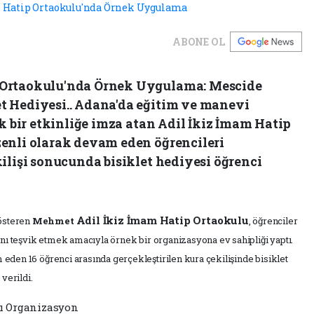
ABONE OL
 Ortaokulu'nda Örnek Uygulama: Mescide
t Hediyesi.. Adana'da eğitim ve manevi
ek bir etkinliğe imza atan Adil İkiz İmam Hatip
enli olarak devam eden öğrencileri
ilişi sonucunda bisiklet hediyesi öğrenci
Adil İkiz İmam Hatip Ortaokulu
gösteren
Mehmet
, öğrenciler
ını teşvik etmek amacıyla örnek bir organizasyona ev sahipliği yaptı.
eden 16 öğrenci arasında gerçekleştirilen kura çekilişinde bisiklet
a
verildi.
ı Organizasyon