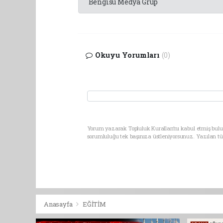
Bengisu Medya Grup
Okuyu Yorumları
(0)
Yorum yazarak Topluluk Kuralları’nı kabul etmiş bulu
sorumluluğu tek başınıza üstleniyorsunuz. Yazılan t
Anasayfa
EĞİTİM