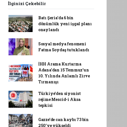
İlginizi Çekebilir
Batı Şeria'da 6 bin
dönümlük yeni işgal planı
onaylandı
Sosyal medya fenomeni
Fatma Soydaş tutuklandı
İHH Arama Kurtarma
Adana'dan 15 Temmuz'un
10. Yılında Anlamlı Zirve
Tırmanışı
Türkiye'den siyonist
rejime Mescid-i Aksa
tepkisi
Gazze’de can kaybı 73 bin
250'ye yükseldi