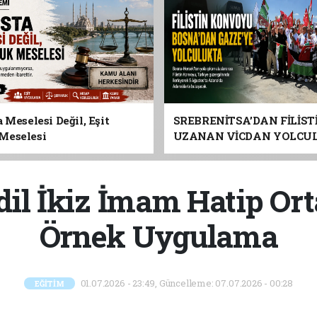
 Meselesi Değil, Eşit
SREBRENİTSA’DAN FİLİST
Meselesi
UZANAN VİCDAN YOLCU
ADANA’YA GELİYOR
l İkiz İmam Hatip Or
Örnek Uygulama
01.07.2026 - 23:49, Güncelleme: 07.07.2026 - 00:28
EĞİTİM