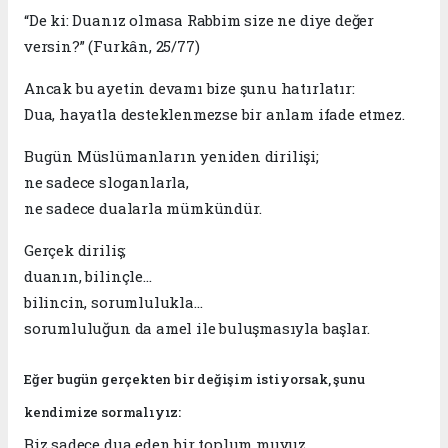
“De ki: Duanız olmasa Rabbim size ne diye değer
versin?” (Furkân, 25/77)
Ancak bu ayetin devamı bize şunu hatırlatır:
Dua, hayatla desteklenmezse bir anlam ifade etmez.
Bugün Müslümanların yeniden dirilişi;
ne sadece sloganlarla,
ne sadece dualarla mümkündür.
Gerçek diriliş;
duanın, bilinçle…
bilincin, sorumlulukla…
sorumluluğun da amel ile buluşmasıyla başlar.
Eğer bugün gerçekten bir değişim istiyorsak, şunu
kendimize sormalıyız:
Biz sadece dua eden bir toplum muyuz,