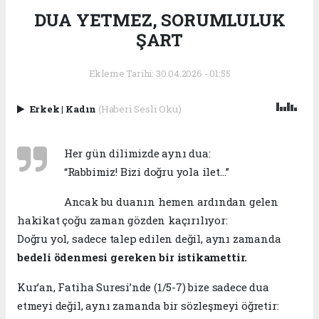
DUA YETMEZ, SORUMLULUK
ŞART
Ekleme Tarihi: 30.04.2026 - 01:55
Erkek
|
Kadın
(Haberi Sesli Oku)
Her gün dilimizde aynı dua:
“Rabbimiz! Bizi doğru yola ilet…”
Ancak bu duanın hemen ardından gelen
hakikat çoğu zaman gözden kaçırılıyor:
Doğru yol, sadece talep edilen değil, aynı zamanda
bedeli ödenmesi gereken bir istikamettir.
Kur’an, Fatiha Suresi’nde (1/5-7) bize sadece dua
etmeyi değil, aynı zamanda bir sözleşmeyi öğretir: