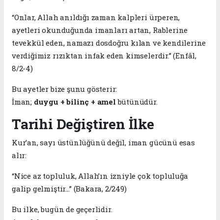
“Onlar, Allah anıldığı zaman kalpleri ürperen,
ayetleri okunduğunda imanları artan, Rablerine
tevekkül eden, namazı dosdoğru kılan ve kendilerine
verdiğimiz rızıktan infak eden kimselerdir.” (Enfâl,
8/2-4)
Bu ayetler bize şunu gösterir:
İman;
duygu + bilinç + amel
bütünüdür.
Tarihi Değiştiren İlke
Kur’an, sayı üstünlüğünü değil, iman gücünü esas
alır:
“Nice az topluluk, Allah’ın izniyle çok topluluğa
galip gelmiştir…” (Bakara, 2/249)
Bu ilke, bugün de geçerlidir.