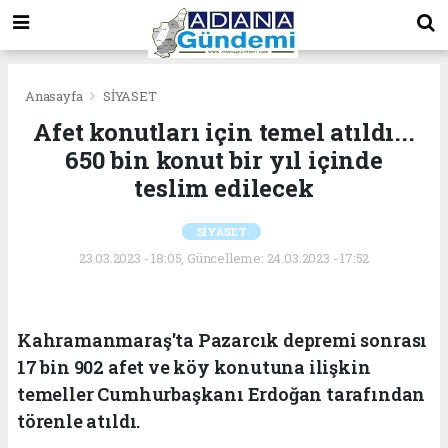
Anasayfa
SİYASET
Afet konutları için temel atıldı...
650 bin konut bir yıl içinde
teslim edilecek
SİYASET
23.03.2023 - 18:05, Güncelleme: 24.03.2023 - 17:52
Kahramanmaraş'ta Pazarcık depremi sonrası
17 bin 902 afet ve köy konutuna ilişkin
temeller Cumhurbaşkanı Erdoğan tarafından
törenle atıldı.