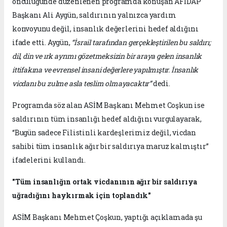
öncülüğünde düzenlenen programda konuşan AFİDAP
Başkanı Ali Aygün, saldırının yalnızca yardım
konvoyunu değil, insanlık değerlerini hedef aldığını
ifade etti. Aygün,
“İsrail tarafından gerçekleştirilen bu saldırı;
dil, din ve ırk ayrımı gözetmeksizin bir araya gelen insanlık
ittifakına ve evrensel insani değerlere yapılmıştır. İnsanlık
vicdanı bu zulme asla teslim olmayacaktır”
dedi.
Programda söz alan ASİM Başkanı Mehmet Coşkun ise
saldırının tüm insanlığı hedef aldığını vurgulayarak,
“Bugün sadece Filistinli kardeşlerimiz değil, vicdan
sahibi tüm insanlık ağır bir saldırıya maruz kalmıştır”
ifadelerini kullandı.
"Tüm insanlığın ortak vicdanının ağır bir saldırıya
uğradığını haykırmak için toplandık"
ASİM Başkanı Mehmet Çoşkun, yaptığı açıklamada şu