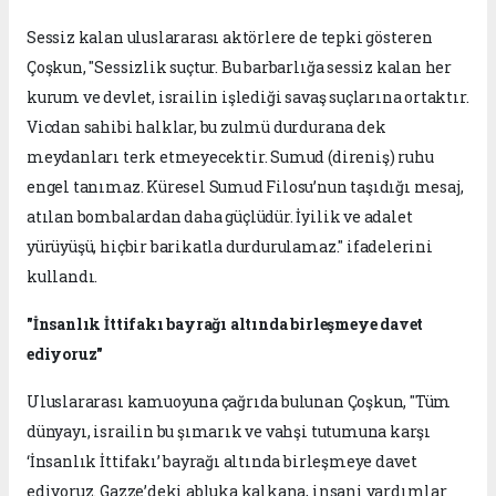
Sessiz kalan uluslararası aktörlere de tepki gösteren
Çoşkun, "Sessizlik suçtur. Bu barbarlığa sessiz kalan her
kurum ve devlet, israilin işlediği savaş suçlarına ortaktır.
Vicdan sahibi halklar, bu zulmü durdurana dek
meydanları terk etmeyecektir. Sumud (direniş) ruhu
engel tanımaz. Küresel Sumud Filosu’nun taşıdığı mesaj,
atılan bombalardan daha güçlüdür. İyilik ve adalet
yürüyüşü, hiçbir barikatla durdurulamaz." ifadelerini
kullandı.
"İnsanlık İttifakı bayrağı altında birleşmeye davet
ediyoruz"
Uluslararası kamuoyuna çağrıda bulunan Çoşkun, "Tüm
dünyayı, israilin bu şımarık ve vahşi tutumuna karşı
‘İnsanlık İttifakı’ bayrağı altında birleşmeye davet
ediyoruz. Gazze’deki abluka kalkana, insani yardımlar