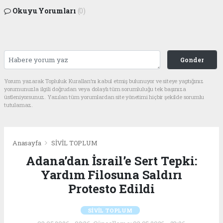
Okuyu Yorumları
(0)
Gonder
Yorum yazarak Topluluk Kuralları’nı kabul etmiş bulunuyor ve siteye yaptığınız
yorumunuzla ilgili doğrudan veya dolaylı tüm sorumluluğu tek başınıza
üstleniyorsunuz. Yazılan tüm yorumlardan site yönetimi hiçbir şekilde sorumlu
tutulamaz.
Anasayfa
SİVİL TOPLUM
Adana’dan İsrail’e Sert Tepki:
Yardım Filosuna Saldırı
Protesto Edildi
SİVİL TOPLUM