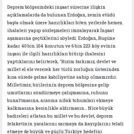
Deprem bölgesindeki inşaat sürecine ilişkin
açıklamalarda da bulunan Erdoğan, zemin etüdü
başta olmak üzere hazırlıkları biten yerlerde hemen
ihalaleri yapıp sözleşmeleri imzalayarak İnşaat
aşamasına geçtiklerini söyledi. Erdoğan, Bugüne
kadar 40 bin 104 konutun ve 6 bin 223 köy evinin
inşası ile ilgili hazırlıkları bitirip ihalesini
yaptıklarını belirterek, "Bizim farkımız, devlet ve
millet el ele vererek her türlü zorluğun üstesinden
kısa sürede gelme kabiliyetine sahip olmamızdır.
Milletimiz; birilerinin deprem bölgesine gelip
umutlarını söndürmeye çalışmasına, ruhunu
bunaltmasına, arasına nifak tohumları ekmeye
kalkmasına kesinlikle aldırmasın... Nice büyük
badireleri atlatan bu millet ve bu devlet, deprem
felaketinin yaralarını sarmaya da kayıplarını telafi
etmeye de büyük ve güçlü Türkiye hedefini