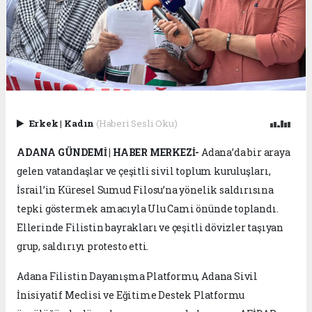
Erkek
|
Kadın
(Haberi Sesli Oku)
ADANA GÜNDEMİ | HABER MERKEZİ-
Adana’da bir araya
gelen vatandaşlar ve çeşitli sivil toplum kuruluşları,
İsrail’in Küresel Sumud Filosu’na yönelik saldırısına
tepki göstermek amacıyla Ulu Cami önünde toplandı.
Ellerinde Filistin bayrakları ve çeşitli dövizler taşıyan
grup, saldırıyı protesto etti.
Adana Filistin Dayanışma Platformu, Adana Sivil
İnisiyatif Meclisi ve Eğitime Destek Platformu