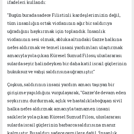
ifadeleri kullandı:
"Bugün burada sadece Filistinli kardeşlerimizin değil,
tüm insanlığın ortak vicdanının ağır bir saldırıya
uğradığını haykırmak için toplandık. İnsanlık
vicdanının sesi olmak, abluka altındaki Gazze halkına
nefes aldırmak ve temel insani yardımları ulaştırmak
amacıyla yola çıkan Küresel Sumud Filosu, uluslararası
sularda seyir halindeyken bir daha katil israil güçlerinin
hukuksuz ve vahşi saldırısına uğramıştır."
Çoşkun, saldırının insani yardım amacı taşıyan bir
girişime yapıldığını vurgulayarak, "Gazze’de devam eden
soykırımı durdurmak, açlık ve hastalıkla boğuşan sivil
halka nefes aldırmak amacıyla tamamen insani
saiklerle yola çıkan Küresel Sumud Filosı, uluslararası
sularda israil güçlerinin barbarca saldırısına maruz
kalmıştır. Bu saldırı sadece gemilere değil, ‘İnsanlık