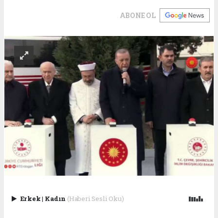
ABONE OL
Erkek
|
Kadın
(Haberi Sesli Oku)