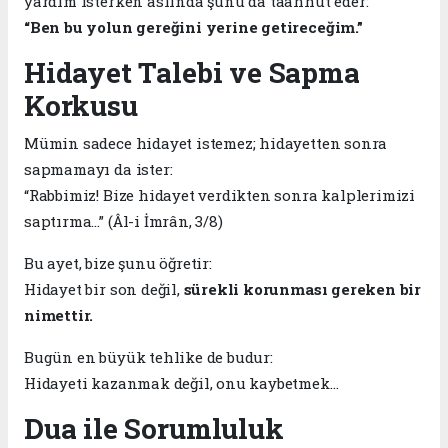
yardım isterken aslında şunu da taahhüt eder:
“Ben bu yolun gereğini yerine getireceğim.”
Hidayet Talebi ve Sapma
Korkusu
Mümin sadece hidayet istemez; hidayetten sonra
sapmamayı da ister:
“Rabbimiz! Bize hidayet verdikten sonra kalplerimizi
saptırma…” (Âl-i İmrân, 3/8)
Bu ayet, bize şunu öğretir:
Hidayet bir son değil,
sürekli korunması gereken bir
nimettir.
Bugün en büyük tehlike de budur:
Hidayeti kazanmak değil, onu kaybetmek…
Dua ile Sorumluluk