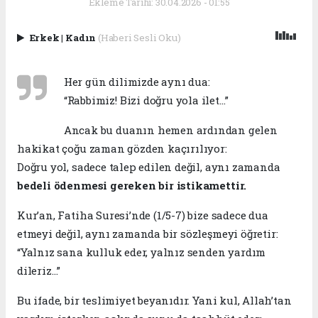
Ekleme Tarihi: 30.04.2026 - 01:55
Erkek
|
Kadın
(Haberi Sesli Oku)
Her gün dilimizde aynı dua:
“Rabbimiz! Bizi doğru yola ilet…”
Ancak bu duanın hemen ardından gelen
hakikat çoğu zaman gözden kaçırılıyor:
Doğru yol, sadece talep edilen değil, aynı zamanda
bedeli ödenmesi gereken bir istikamettir.
Kur’an, Fatiha Suresi’nde (1/5-7) bize sadece dua
etmeyi değil, aynı zamanda bir sözleşmeyi öğretir:
“Yalnız sana kulluk eder, yalnız senden yardım
dileriz…”
Bu ifade, bir teslimiyet beyanıdır. Yani kul, Allah’tan