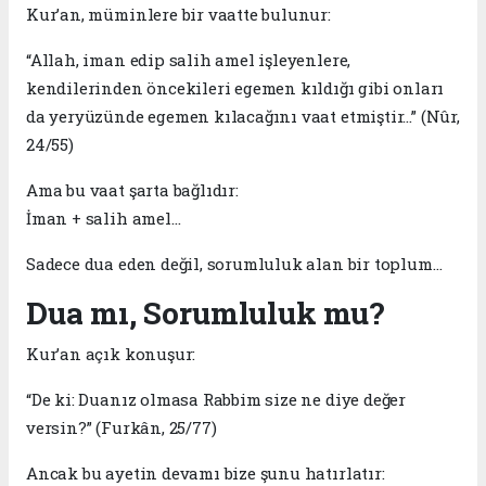
Kur’an, müminlere bir vaatte bulunur:
“Allah, iman edip salih amel işleyenlere,
kendilerinden öncekileri egemen kıldığı gibi onları
da yeryüzünde egemen kılacağını vaat etmiştir…” (Nûr,
24/55)
Ama bu vaat şarta bağlıdır:
İman + salih amel…
Sadece dua eden değil, sorumluluk alan bir toplum…
Dua mı, Sorumluluk mu?
Kur’an açık konuşur:
“De ki: Duanız olmasa Rabbim size ne diye değer
versin?” (Furkân, 25/77)
Ancak bu ayetin devamı bize şunu hatırlatır: