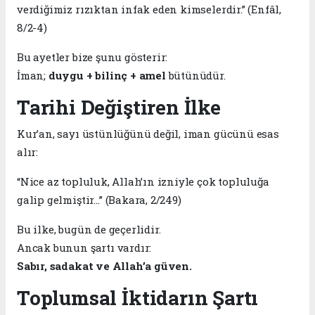
verdiğimiz rızıktan infak eden kimselerdir.” (Enfâl,
8/2-4)
Bu ayetler bize şunu gösterir:
İman;
duygu + bilinç + amel
bütünüdür.
Tarihi Değiştiren İlke
Kur’an, sayı üstünlüğünü değil, iman gücünü esas
alır:
“Nice az topluluk, Allah’ın izniyle çok topluluğa
galip gelmiştir…” (Bakara, 2/249)
Bu ilke, bugün de geçerlidir.
Ancak bunun şartı vardır:
Sabır, sadakat ve Allah’a güven.
Toplumsal İktidarın Şartı