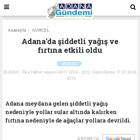
Anasayfa
GÜNCEL
Adana'da şiddetli yağış ve
fırtına etkili oldu
GÜNCEL
(İLKHA) - İlke Haber Ajansı | 14.07.2024 - 22:13, Güncelleme: 17.07.2024
- 22:13
Adana meydana gelen şiddetli yağış
nedeniyle yollar sular altında kalırken
fırtına nedeniyle de ağaçlar yollara devrildi.
ABONE OL