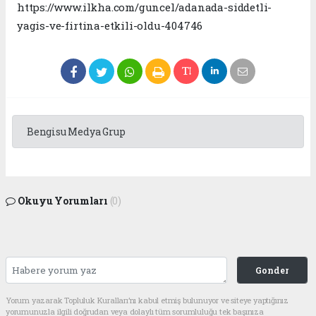
https://www.ilkha.com/guncel/adanada-siddetli-
yagis-ve-firtina-etkili-oldu-404746
Bengisu Medya Grup
Okuyu Yorumları
(0)
Gonder
Yorum yazarak Topluluk Kuralları’nı kabul etmiş bulunuyor ve siteye yaptığınız
yorumunuzla ilgili doğrudan veya dolaylı tüm sorumluluğu tek başınıza