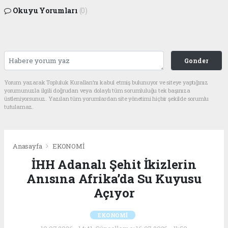
Okuyu Yorumları
(0)
Gonder
Yorum yazarak Topluluk Kuralları’nı kabul etmiş bulunuyor ve siteye yaptığınız
yorumunuzla ilgili doğrudan veya dolaylı tüm sorumluluğu tek başınıza
üstleniyorsunuz. Yazılan tüm yorumlardan site yönetimi hiçbir şekilde sorumlu
tutulamaz.
Anasayfa
EKONOMİ
İHH Adanalı Şehit İkizlerin
Anısına Afrika’da Su Kuyusu
Açıyor
EKONOMİ