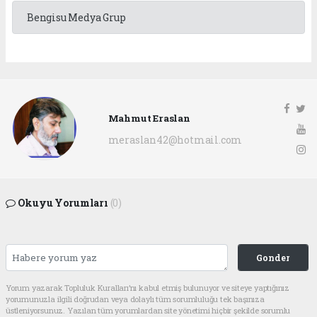
Bengisu Medya Grup
Mahmut Eraslan
meraslan42@hotmail.com
Okuyu Yorumları
(0)
Gonder
Yorum yazarak Topluluk Kuralları’nı kabul etmiş bulunuyor ve siteye yaptığınız
yorumunuzla ilgili doğrudan veya dolaylı tüm sorumluluğu tek başınıza
üstleniyorsunuz. Yazılan tüm yorumlardan site yönetimi hiçbir şekilde sorumlu