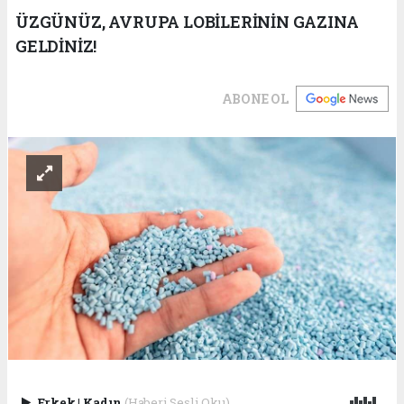
ÜZGÜNÜZ, AVRUPA LOBİLERİNİN GAZINA
GELDİNİZ!
ABONE OL
Erkek
|
Kadın
(Haberi Sesli Oku)