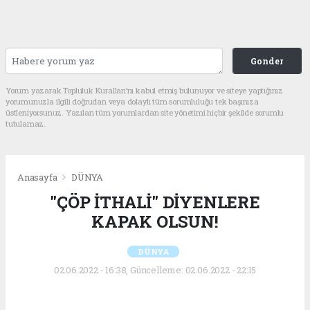
Gonder
Yorum yazarak Topluluk Kuralları’nı kabul etmiş bulunuyor ve siteye yaptığınız
yorumunuzla ilgili doğrudan veya dolaylı tüm sorumluluğu tek başınıza
üstleniyorsunuz. Yazılan tüm yorumlardan site yönetimi hiçbir şekilde sorumlu
tutulamaz.
Anasayfa
DÜNYA
"ÇÖP İTHALİ" DİYENLERE
KAPAK OLSUN!
DÜNYA
02.06.2022 - 16:38, Güncelleme: 02.06.2022 - 22:15