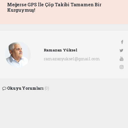
Meğerse GPS İle Çöp Takibi Tamamen Bir
Kurguymuş!
Ramazan Yüksel
ramazanyuksel@gmail.com
Okuyu Yorumları
(0)
Gonder
Yorum yazarak Topluluk Kuralları’nı kabul etmiş bulunuyor ve siteye yaptığınız
yorumunuzla ilgili doğrudan veya dolaylı tüm sorumluluğu tek başınıza