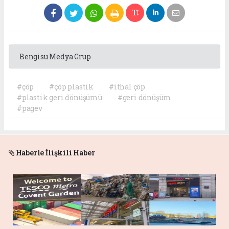
Bengisu Medya Grup
#çöp
#çöp plastik
#ithal çöp
#plastik geri dönüşümü
#geri dönüşüm
#pagev
Haberle İlişkili Haber