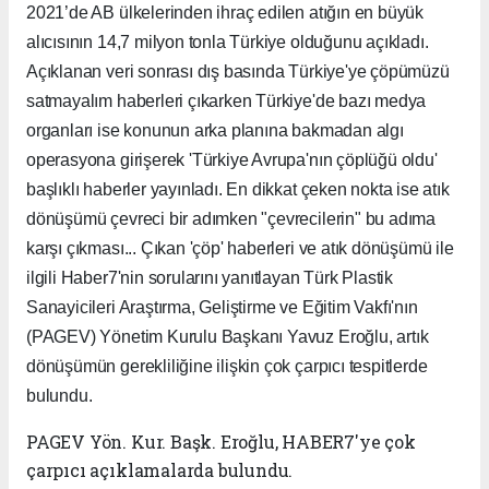
2021’de AB ülkelerinden ihraç edilen atığın en büyük
alıcısının 14,7 milyon tonla Türkiye olduğunu açıkladı.
Açıklanan veri sonrası dış basında Türkiye'ye çöpümüzü
satmayalım haberleri çıkarken Türkiye'de bazı medya
organları ise konunun arka planına bakmadan algı
operasyona girişerek 'Türkiye Avrupa'nın çöplüğü oldu'
başlıklı haberler yayınladı. En dikkat çeken nokta ise atık
dönüşümü çevreci bir adımken "çevrecilerin" bu adıma
karşı çıkması... Çıkan 'çöp' haberleri ve atık dönüşümü ile
ilgili Haber7'nin sorularını yanıtlayan Türk Plastik
Sanayicileri Araştırma, Geliştirme ve Eğitim Vakfı'nın
(PAGEV) Yönetim Kurulu Başkanı Yavuz Eroğlu, artık
dönüşümün gerekliliğine ilişkin çok çarpıcı tespitlerde
bulundu.
PAGEV Yön. Kur. Başk. Eroğlu, HABER7'ye çok
çarpıcı açıklamalarda bulundu.