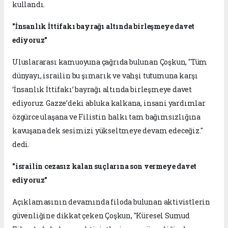
kullandı.
"İnsanlık İttifakı bayrağı altında birleşmeye davet
ediyoruz"
Uluslararası kamuoyuna çağrıda bulunan Çoşkun, "Tüm
dünyayı, israilin bu şımarık ve vahşi tutumuna karşı
‘İnsanlık İttifakı’ bayrağı altında birleşmeye davet
ediyoruz. Gazze’deki abluka kalkana, insani yardımlar
özgürce ulaşana ve Filistin halkı tam bağımsızlığına
kavuşana dek sesimizi yükseltmeye devam edeceğiz."
dedi.
"israilin cezasız kalan suçlarına son vermeye davet
ediyoruz"
Açıklamasının devamında filoda bulunan aktivistlerin
güvenliğine dikkat çeken Çoşkun, "Küresel Sumud