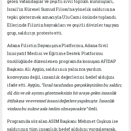
gelen vatandaşlar ve çeşitli sivil toplum kuruluşları,
İsrail’in Küresel Sumud Filosu’na yönelik saldırısına
tepki göstermek amacıyla Ulu Cami önünde toplandı.
Ellerinde Filistin bayrakları ve çeşitli dövizler taşıyan
grup, saldırıyı protesto etti.
Adana Filistin Dayanışma Platformu, Adana Sivil
İnisiyatif Meclisi ve Eğitime Destek Platformu
öncülüğünde düzenlenen programda konuşan AFİDAP
Başkanı Ali Aygün, saldırının yalnızca yardım
konvoyunu değil, insanlık değerlerini hedef aldığını
ifade etti. Aygün,
“İsrail tarafından gerçekleştirilen bu saldırı;
dil, din ve ırk ayrımı gözetmeksizin bir araya gelen insanlık
ittifakına ve evrensel insani değerlere yapılmıştır. İnsanlık
vicdanı bu zulme asla teslim olmayacaktır”
dedi.
Programda söz alan ASİM Başkanı Mehmet Coşkun ise
saldırının tüm insanlığı hedef aldığını vurgulayarak,