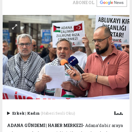
ABONE OL
Erkek
|
Kadın
(Haberi Sesli Oku)
ADANA GÜNDEMİ | HABER MERKEZİ-
Adana’da bir araya