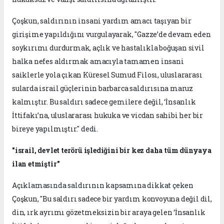
Çoşkun, saldırının insani yardım amacı taşıyan bir
girişime yapıldığını vurgulayarak, "Gazze’de devam eden
soykırımı durdurmak, açlık ve hastalıkla boğuşan sivil
halka nefes aldırmak amacıyla tamamen insani
saiklerle yola çıkan Küresel Sumud Filosı, uluslararası
sularda israil güçlerinin barbarca saldırısına maruz
kalmıştır. Bu saldırı sadece gemilere değil, ‘İnsanlık
İttifakı’na, uluslararası hukuka ve vicdan sahibi her bir
bireye yapılmıştır." dedi.
"israil, devlet terörü işlediğini bir kez daha tüm dünyaya
ilan etmiştir"
Açıklamasında saldırının kapsamına dikkat çeken
Çoşkun, "Bu saldırı sadece bir yardım konvoyuna değil dil,
din, ırk ayrımı gözetmeksizin bir araya gelen ‘İnsanlık