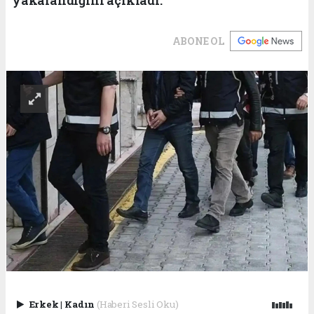
ABONE OL
Erkek
|
Kadın
(Haberi Sesli Oku)