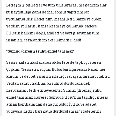
Birleşmiş Milletler ve tüm uluslararası mekanizmalar
bu haydutluğa karşı derhal somut yaptırımlar
uygulamalıdır. Hedef tüm insanlıktır. Gazze’ye giden
yardım yollarını kanla kesmeye çalışmak, sadece
Filistin halkını değil, adaleti ve barışı savunan tüm
insanlığı cezalandırma girişimidir." dedi.
"Sumud (direniş) ruhu engel tanımaz"
Sessiz kalan uluslararası aktörlere de tepki gösteren
Çoşkun, "Sessizlik suçtur. Bu barbarlığa sessiz kalan her
kurum ve devlet, israilin işlediği savaş suçlarına ortaktır.
Vicdan sahibi halklar, bu zulmü durdurana dek
meydanları terk etmeyecektir. Sumud (direniş) ruhu
engel tanımaz. Küresel Sumud Filosu’nun taşıdığı mesaj,
atılan bombalardan daha güçlüdür. İyilik ve adalet
yürüyüşü, hiçbir barikatla durdurulamaz." ifadelerini