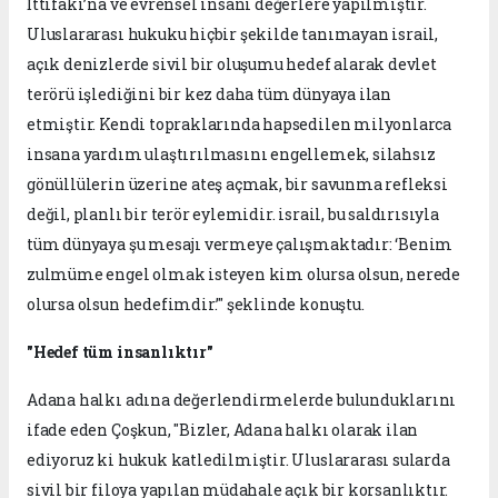
İttifakı’na ve evrensel insani değerlere yapılmıştır.
Uluslararası hukuku hiçbir şekilde tanımayan israil,
açık denizlerde sivil bir oluşumu hedef alarak devlet
terörü işlediğini bir kez daha tüm dünyaya ilan
etmiştir. Kendi topraklarında hapsedilen milyonlarca
insana yardım ulaştırılmasını engellemek, silahsız
gönüllülerin üzerine ateş açmak, bir savunma refleksi
değil, planlı bir terör eylemidir. israil, bu saldırısıyla
tüm dünyaya şu mesajı vermeye çalışmaktadır: ‘Benim
zulmüme engel olmak isteyen kim olursa olsun, nerede
olursa olsun hedefimdir.’" şeklinde konuştu.
"Hedef tüm insanlıktır"
Adana halkı adına değerlendirmelerde bulunduklarını
ifade eden Çoşkun, "Bizler, Adana halkı olarak ilan
ediyoruz ki hukuk katledilmiştir. Uluslararası sularda
sivil bir filoya yapılan müdahale açık bir korsanlıktır.