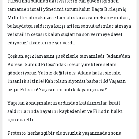
Filosu’nda bulunan aktivistlerin can güvenliğinden
tamamen israil yönetimi sorumludur. Başta Birleşmiş
Milletler olmak üzere tüm uluslararası mekanizmaları,
bu haydutça saldırıya karşı acilen somut adımlar atmaya
ve israilin cezasız kalan suçlarına son vermeye davet
ediyoruz." ifadelerine yer verdi.
Çoşkun, açıklamasını şu sözlerle tamamladı: "Adana’dan
Küresel Sumud Filosu’ndaki cesur yüreklere selam
gönderiyoruz. Yalnız değilsiniz, Adana halkı sizinle,
insanlık sizinle! Kahrolsun siyonist barbarlık! Yaşasın
özgür Filistin! Yaşasın insanlık dayanışması!"
Yapılan konuşmaların ardından katılımcılar, İsrail
saldırılarında hayatını kaybedenler ve Filistin halkı
için dua etti.
Protesto, herhangi bir olumsuzluk yaşanmadan sona