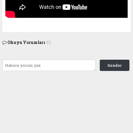
Okuyu Yorumları
(0)
Gonder
Yorum yazarak Topluluk Kuralları’nı kabul etmiş bulunuyor ve siteye yaptığınız
yorumunuzla ilgili doğrudan veya dolaylı tüm sorumluluğu tek başınıza
üstleniyorsunuz. Yazılan tüm yorumlardan site yönetimi hiçbir şekilde sorumlu
tutulamaz.
Tüm hakları saklı tutulmaktadır. Copyright 2026©