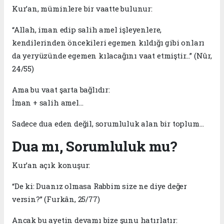
Kur’an, müminlere bir vaatte bulunur:
“Allah, iman edip salih amel işleyenlere,
kendilerinden öncekileri egemen kıldığı gibi onları
da yeryüzünde egemen kılacağını vaat etmiştir…” (Nûr,
24/55)
Ama bu vaat şarta bağlıdır:
İman + salih amel…
Sadece dua eden değil, sorumluluk alan bir toplum…
Dua mı, Sorumluluk mu?
Kur’an açık konuşur:
“De ki: Duanız olmasa Rabbim size ne diye değer
versin?” (Furkân, 25/77)
Ancak bu ayetin devamı bize şunu hatırlatır: