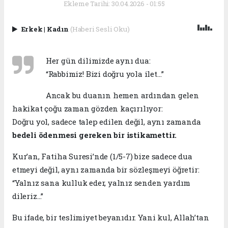
Ekleme Tarihi: 30.04.2026 - 01:55
Erkek
|
Kadın
(Haberi Sesli Oku)
Her gün dilimizde aynı dua:
“Rabbimiz! Bizi doğru yola ilet…”
Ancak bu duanın hemen ardından gelen
hakikat çoğu zaman gözden kaçırılıyor:
Doğru yol, sadece talep edilen değil, aynı zamanda
bedeli ödenmesi gereken bir istikamettir.
Kur’an, Fatiha Suresi’nde (1/5-7) bize sadece dua
etmeyi değil, aynı zamanda bir sözleşmeyi öğretir:
“Yalnız sana kulluk eder, yalnız senden yardım
dileriz…”
Bu ifade, bir teslimiyet beyanıdır. Yani kul, Allah’tan