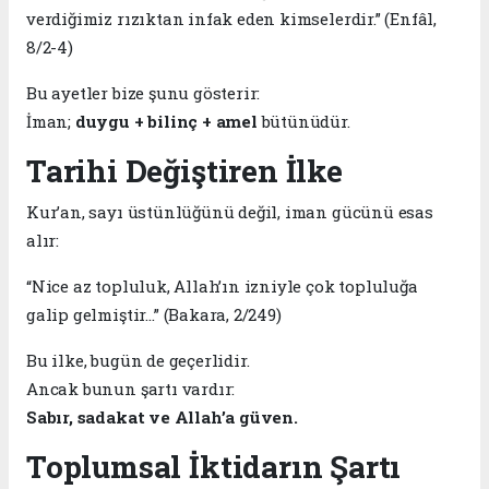
verdiğimiz rızıktan infak eden kimselerdir.” (Enfâl,
8/2-4)
Bu ayetler bize şunu gösterir:
İman;
duygu + bilinç + amel
bütünüdür.
Tarihi Değiştiren İlke
Kur’an, sayı üstünlüğünü değil, iman gücünü esas
alır:
“Nice az topluluk, Allah’ın izniyle çok topluluğa
galip gelmiştir…” (Bakara, 2/249)
Bu ilke, bugün de geçerlidir.
Ancak bunun şartı vardır:
Sabır, sadakat ve Allah’a güven.
Toplumsal İktidarın Şartı