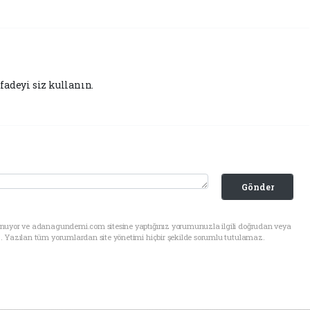
fadeyi siz kullanın.
Gönder
unuyor ve adanagundemi.com sitesine yaptığınız yorumunuzla ilgili doğrudan veya
. Yazılan tüm yorumlardan site yönetimi hiçbir şekilde sorumlu tutulamaz.