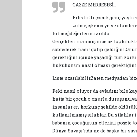
GAZZE MEDRESESİ…
Filistin’li çocuk,genç yaşlı
zulme,işkenceye ve ölümlere
tutmuş)değerlerimiz oldu.
Gerçekten inanmış nice az toplulukl
sabrederek nasıl galip geldiğini,Onur
gerektiğini,içinde yaşadığı tüm zorlu
hukukunun nasıl olması gerektiğini
Liste uzatılabilir.Zaten medyadan bi
Peki nasıl oluyor da evladını bile ka
hatta bir çocuk o onurlu duruşunu,vak
insanlar en korkunç şekilde öldürül
kullanılmamış silahlar. Bu silahlar in
babanın çocuğunun etlerini poşete t
Dünya Savaşı'nda ne de başka bir sa