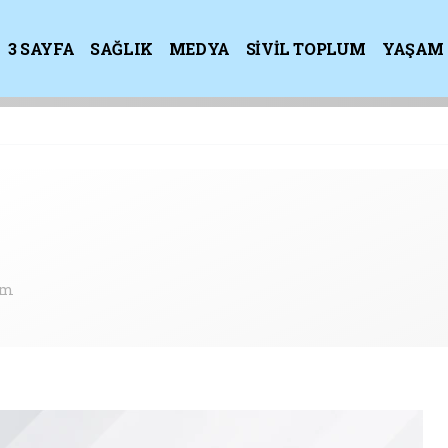
3 SAYFA
SAĞLIK
MEDYA
SİVİL TOPLUM
YAŞAM
K
om