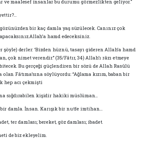
r ve maalesef insanlar bu durumu görmezlikten geliyor."
ttir?...
gözünüzden bir kaç damla yaş süzülecek. Canınız çok
apacaksınız.Allah’a hamd edeceksiniz.
 şöyle) derler: ‘Bizden hüznü, tasayı gideren Allah’a hamd
, çok nimet verendir.” (35/Fâtır, 34) Allah’ı râzı etmeye
tecek. Bu gerçeği güçlendiren bir sözü de Allah Rasûlü
 olan Fâtıma’sına söylüyordu: “Ağlama kızım, baban bir
k hep acı çekmişti
na sığdırabilen kişidir hakiki müslüman...
 bir damla. İnsan. Karışık bir nutfe imtihan…
t, ter damlası; bereket, göz damlası; ibadet.
ti de biz ekleyelim.