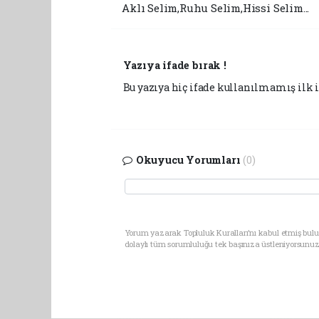
Aklı Selim,Ruhu Selim,Hissi Selim...
Yazıya ifade bırak !
Bu yazıya hiç ifade kullanılmamış ilk i
Okuyucu Yorumları
(0)
Yorum yazarak Topluluk Kuralları’nı kabul etmiş bul
dolaylı tüm sorumluluğu tek başınıza üstleniyorsunuz