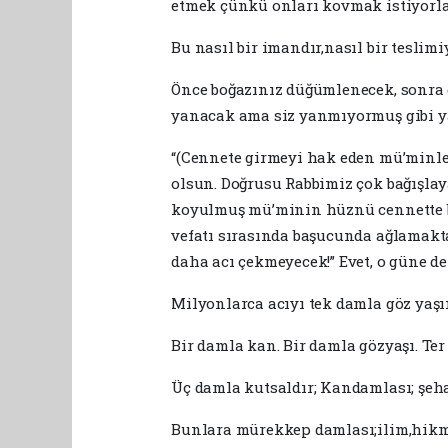
etmek çünkü onları kovmak istiyorla
Bu nasıl bir imandır,nasıl bir teslimiye
Önce boğazınız düğümlenecek, sonra 
yanacak ama siz yanmıyormuş gibi y
“(Cennete girmeyi hak eden mü’minler
olsun. Doğrusu Rabbimiz çok bağışlayan
koyulmuş mü’minin hüznü cennette bi
vefatı sırasında başucunda ağlamakta
daha acı çekmeyecek!” Evet, o güne de
Milyonlarca acıyı tek damla göz yaşı
Bir damla kan. Bir damla gözyaşı. Ter
Üç damla kutsaldır; Kandamlası; şehade
Bunlara mürekkep damlası;ilim,hikme