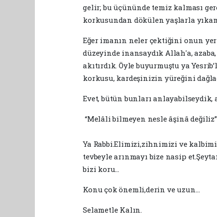
gelir; bu üçününde temiz kalması ger
korkusundan dökülen yaşlarla yıkam
Eğer imanın neler çektiğini onun yer
düzeyinde inansaydık Allah'a, azaba,
akıtırdık. Öyle buyurmuştu ya Yesrib’l
korkusu, kardeşinizin yüreğini dağlad
Evet, bütün bunları anlayabilseydik, 
“Melâli bilmeyen nesle âşinâ değiliz
Ya Rabbi.Elimizi,zihnimizi ve kalbim
tevbeyle arınmayı bize nasip et.Şeyta
bizi koru…
Konu çok önemli,derin ve uzun…
Selametle Kalın.