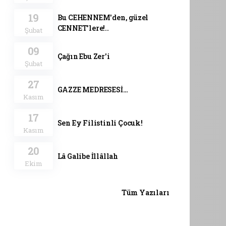
19
Bu CEHENNEM'den, güzel
CENNET'lere!..
Şubat
09
Çağın Ebu Zer'i
Şubat
27
GAZZE MEDRESESİ…
Kasım
17
Sen Ey Filistinli Çocuk!
Kasım
20
Lâ Galibe İllâllah
Ekim
Tüm Yazıları