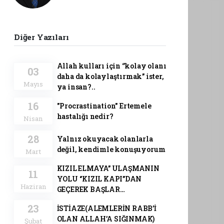
Diğer Yazıları
Allah kulları için ‘’kolay olanı
03
daha da kolaylaştırmak’’ ister,
Mayıs
ya insan?..
16
"Procrastination" Ertemele
hastalığı nedir?
Nisan
28
Yalnız okuyacak olanlarla
değil, kendimle konuşuyorum
Mart
KIZIL ELMAYA’’ ULAŞMANIN
11
YOLU ‘’KIZIL KAPI’’DAN
Haziran
GEÇEREK BAŞLAR…
23
İSTİAZE(ALEMLERİN RABB’İ
OLAN ALLAH’A SIĞINMAK)
Şubat