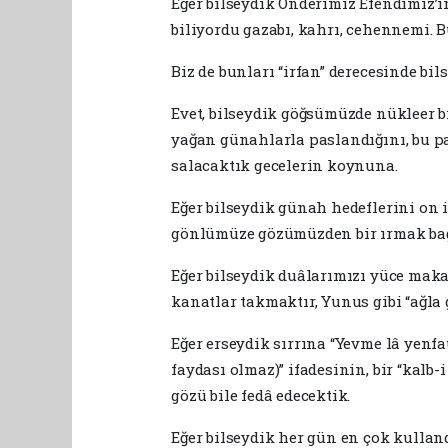
Eğer bilseydik Önderimiz Efendimiz’in
biliyordu gazabı, kahrı, cehennemi. B
Biz de bunları “irfan” derecesinde bi
Evet, bilseydik göğsümüzde nükleer b
yağan günahlarla paslandığını, bu p
salacaktık gecelerin koynuna.
Eğer bilseydik günah hedeflerini on i
gönlümüze gözümüzden bir ırmak ba
Eğer bilseydik duâlarımızı yüce mak
kanatlar takmaktır, Yunus gibi “ağla
Eğer erseydik sırrına “Yevme lâ yenf
faydası olmaz)” ifadesinin, bir “kalb-i
gözü bile fedâ edecektik.
Eğer bilseydik her gün en çok kullan