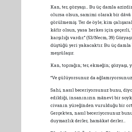
Kan, ter, gözyaşı... Bu üç damla azizd
olursa olsun, samimi olarak bir dâvâ
görülmemiş. Ter de öyle; kim çalışara
kâfir olsun, yasa herkes için geçerli,
karşılığı vardır.” (53/Necm, 39) Gözy
düştüğü yeri yakacaktır. Bu üç damla 
meşrûlaşır.
Kan, toprağın; ter, ekmeğin; gözyaşı, 
“Ve gülüyorsunuz da ağlamıyorsunuz.
Sahi, nasıl beceriyorsunuz bunu, diyo
edildiği, insanınızın mânevî bir soyk
civanın yüreğinden vurulduğu bir ort
Gerçekten, nasıl beceriyorsunuz bunu
duymazlık derler, hamâkat derler...