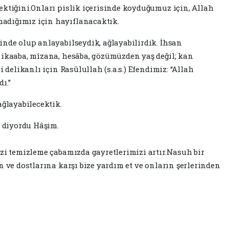
ektiğini.Onları pislik içerisinde koyduğumuz için, Allah
adığımız için hayıflanacaktık.
inde olup anlayabilseydik, ağlayabilirdik. İhsan
 ikaaba, mîzana, hesâba, gözümüzden yaş değil; kan
i delikanlı için Rasûlullah (s.a.s.) Efendimiz: “Allah
ı.”
ağlayabilecektik.
” diyordu Hâşim.
izi temizleme çabamızda gayretlerimizi artır.Nasuh bir
n ve dostlarına karşı bize yardım et ve onların şerlerinden