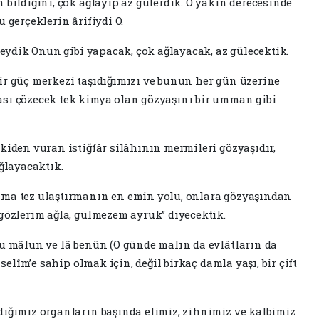
 bildiğini, çok ağlayıp az gülerdik. O yakîn derecesinde
u gerçeklerin ârifiydi O.
lseydik Onun gibi yapacak, çok ağlayacak, az gülecektik.
ir güç merkezi taşıdığımızı ve bunun her gün üzerine
ası çözecek tek kimya olan gözyaşını bir umman gibi
kiden vuran istiğfâr silâhının mermileri gözyaşıdır,
ğlayacaktık.
ama tez ulaştırmanın en emin yolu, onlara gözyaşından
 gözlerim ağla, gülmezem ayruk” diyecektik.
au mâlun ve lâ benûn (O günde malın da evlâtların da
 selîm’e sahip olmak için, değil birkaç damla yaşı, bir çift
dığımız organların başında elimiz, zihnimiz ve kalbimiz