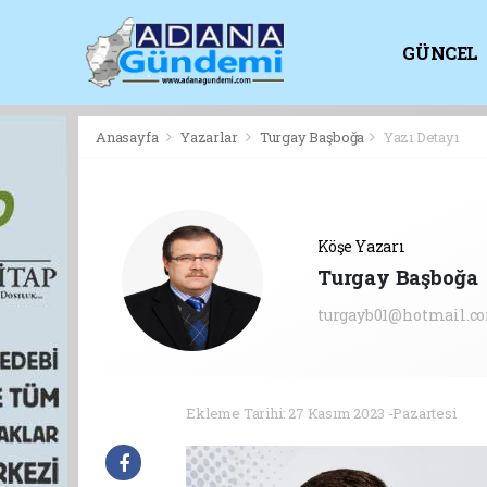
GÜNCEL
KİTAPLI
Anasayfa
Yazarlar
Turgay Başboğa
Yazı Detayı
Köşe Yazarı
Turgay Başboğa
turgayb01@hotmail.c
Ekleme Tarihi: 27 Kasım 2023 -Pazartesi