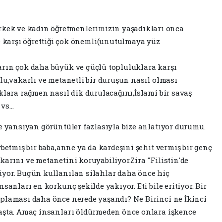
,erkek ve kadın öğretmenlerimizin yaşadıkları onca
 karşı öğrettiği çok önemli(unutulmaya yüz
arın çok daha büyük ve güçlü topluluklara karşı
lu,vakarlı ve metanetli bir duruşun nasıl olması
klara rağmen nasıl dik durulacağını,İslami bir savaş
 vs…
ze yansıyan görüntüler fazlasıyla bize anlatıyor durumu.
ybetmiş bir baba,anne ya da kardeşini şehit vermiş bir genç
arını ve metanetini koruyabiliyor.Zira "Filistin'de
üyor. Bugün kullanılan silahlar daha önce hiç
sanları en korkunç şekilde yakıyor. Eti bile eritiyor. Bir
oplaması daha önce nerede yaşandı? Ne Birinci ne İkinci
vaşta. Amaç insanları öldürmeden önce onlara işkence