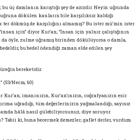
ir; bu üç damlanın karıştığı şey de azizdir. Neyin uğrunda
 uğruna dökülen kanların bile karşılıksız kaldığı
k ter dökmüş de karşılığını almamış? Bu ister mü’min ister
 “insan için” diyor Kur’an; “İnsan için yalnız çalıştığının
aşı da öyle, zulme uğramış birinden dökülüyorsa o damla,
bedeldir, bu bedel ödendiği zaman elde edilen şey
yüreğin bereketidir.
” (53/Necm, 60)
r Kur’an; imanınızın, Kur’an’ınızın, coğrafyanızın esir
ırıma uğradığı, tüm değerlerinizin yağmalandığı, sayısız
amda hâlâ nasıl gülebiliyorsunuz, diye soruyor.
? Tabii ki, buna becermek demezler; gaflet derler, vurdum