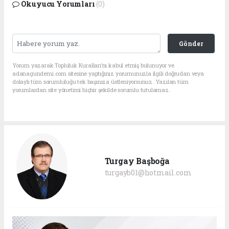
Okuyucu Yorumları
(0)
Gönder
Yorum yazarak Topluluk Kuralları’nı kabul etmiş bulunuyor ve
adanagundemi.com sitesine yaptığınız yorumunuzla ilgili doğrudan veya
dolaylı tüm sorumluluğu tek başınıza üstleniyorsunuz. Yazılan tüm
yorumlardan site yönetimi hiçbir şekilde sorumlu tutulamaz.
Turgay Başboğa
turgayb01@hotmail.com