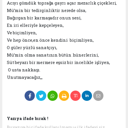
Acıyı gömdük toprağa gayrı açar mezarlık çiçekleri,
Mü’min bir tedirginliktir nerede olsa,
Bağırgan bir karmaşadır onun sesi,
En iri elleriyle kepçeleyen,
Ve biçimliyen,
Ve hep önce,en önce kendini biçimliyen,
O güler yüzlü sanatçıyı,
Mü’min olma sanatının bütün hünerlerini,
Süt beyazı bir mermere eşsiz bir incelikle işliyen,
O usta nakkaşı.
Unutmayacağız,,,
Yazıya ifade bırak !
Bu yazıya hiç ifade kullanılmamış ilk ifadeyi siz