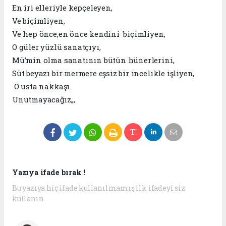
En iri elleriyle kepçeleyen,
Ve biçimliyen,
Ve hep önce,en önce kendini biçimliyen,
O güler yüzlü sanatçıyı,
Mü’min olma sanatının bütün hünerlerini,
Süt beyazı bir mermere eşsiz bir incelikle işliyen,
O usta nakkaşı.
Unutmayacağız,,,
Yazıya ifade bırak !
Bu yazıya hiç ifade kullanılmamış ilk ifadeyi siz
kullanın.