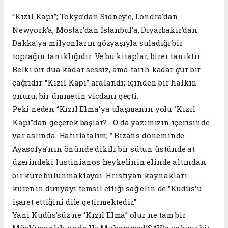
“Kızıl Kapı”; Tokyo’dan Sidney’e, Londra’dan
Newyork’a, Mostar’dan İstanbul’a, Diyarbakır’dan
Dakka’ya milyonların gözyaşıyla suladığı bir
toprağın tanıklığıdır. Ve bu kitaplar, birer tanıktır.
Belki bir dua kadar sessiz, ama tarih kadar gür bir
çağrıdır. “Kızıl Kapı” aralandı; içinden bir halkın
onuru, bir ümmetin vicdanı geçti.
Peki neden ‘’Kızıl Elma’’ya ulaşmanın yolu ‘’Kızıl
Kapı’’dan geçerek başlar?... O da yazımızın içerisinde
var aslında. Hatırlatalım; ’’ Bizans döneminde
Ayasofya’nın önünde dikili bir sütun üstünde at
üzerindeki lustinianos heykelinin elinde altından
bir küre bulunmaktaydı. Hristiyan kaynakları
kürenin dünyayı temsil ettiği sağ elin de ‘’Kudüs’’ü
işaret ettiğini dile getirmektedir.’’
Yani Kudüs’süz ne ‘’Kızıl Elma’’ olur ne tam bir
Müslümanlık ne de Hz Muhammed(SAV)a yakışır bir