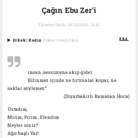
Çağın Ebu Zer'i
Ekleme Tarihi: 09.02.2024 - 18:41
Erkek
|
Kadın
(Haberi Sesli Oku)
insan ,sessizcene akıp gider.
Bilinmez içinde ne fırtınalar kopar, ne
saklar söylemez.’’
(Diyarbakırlı Ramazan Hoca)
Üstadım,
Mirim, Pirim , Efendim
Neyler siniz?
Ağır başlı Yar!