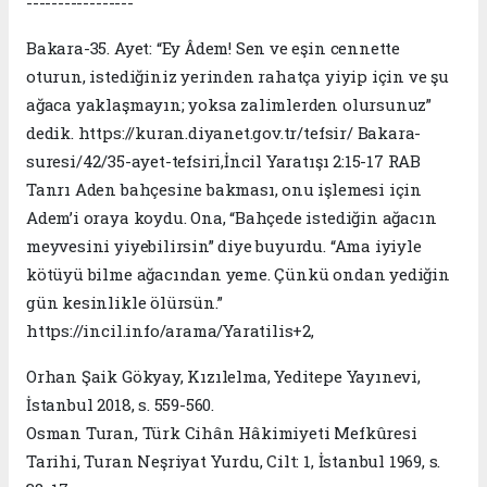
-----------------
Bakara-35. Ayet: “Ey Âdem! Sen ve eşin cennette
oturun, istediğiniz yerinden rahatça yiyip için ve şu
ağaca yaklaşmayın; yoksa zalimlerden olursunuz”
dedik. https://kuran.diyanet.gov.tr/tefsir/ Bakara-
suresi/42/35-ayet-tefsiri,İncil Yaratışı 2:15-17 RAB
Tanrı Aden bahçesine bakması, onu işlemesi için
Adem’i oraya koydu. Ona, “Bahçede istediğin ağacın
meyvesini yiyebilirsin” diye buyurdu. “Ama iyiyle
kötüyü bilme ağacından yeme. Çünkü ondan yediğin
gün kesinlikle ölürsün.”
https://incil.info/arama/Yaratilis+2,
Orhan Şaik Gökyay, Kızılelma, Yeditepe Yayınevi,
İstanbul 2018, s. 559-560.
Osman Turan, Türk Cihân Hâkimiyeti Mefkûresi
Tarihi, Turan Neşriyat Yurdu, Cilt: 1, İstanbul 1969, s.