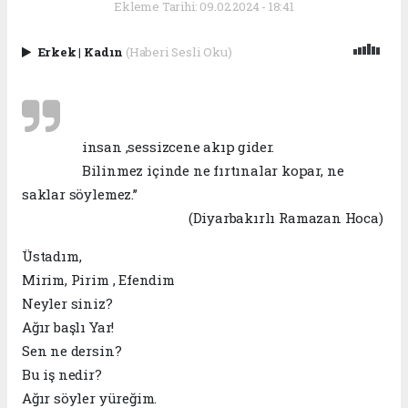
Ekleme Tarihi: 09.02.2024 - 18:41
Erkek
|
Kadın
(Haberi Sesli Oku)
insan ,sessizcene akıp gider.
Bilinmez içinde ne fırtınalar kopar, ne
saklar söylemez.’’
(Diyarbakırlı Ramazan Hoca)
Üstadım,
Mirim, Pirim , Efendim
Neyler siniz?
Ağır başlı Yar!
Sen ne dersin?
Bu iş nedir?
Ağır söyler yüreğim.