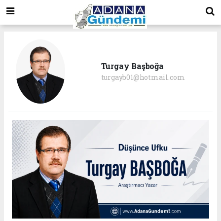
Turgay Başboğa
turgayb01@hotmail.com