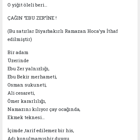
O yiğit öleli beri…
ÇAĞIN ‘’EBU ZER’’İNE !
(Bu satırlar Diyarbakırlı Ramazan Hoca’ya İthaf
edilmiştir)
Bir adam
Üzerinde
Ebu Zer yalnızlığı,
Ebu Bekir merhameti,
Osman sukuneti,
Ali cesareti,
Ömer kararlılığı,
Namazını kılıyor çay ocağında,
Ekmek teknesi…
İçimde ,tarif edilemez bir his,
Adı konulmamış bir duygu