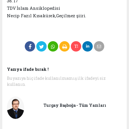
38. 17
TDV İslam Ansiklopedisi
Necip Fazıl Kısakürek,Geçilmez şiiri.
Yazıya ifade bırak !
Bu yazıya hiç ifade kullanılmamış ilk ifadeyi siz
kullanın.
Turgay Başboğa - Tüm Yazıları