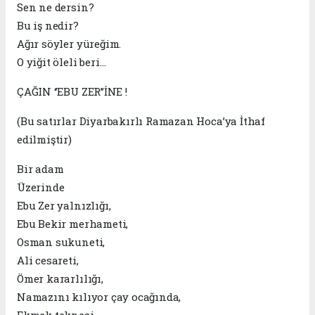
Sen ne dersin?
Bu iş nedir?
Ağır söyler yüreğim.
O yiğit öleli beri…
ÇAĞIN ‘’EBU ZER’’İNE !
(Bu satırlar Diyarbakırlı Ramazan Hoca’ya İthaf
edilmiştir)
Bir adam
Üzerinde
Ebu Zer yalnızlığı,
Ebu Bekir merhameti,
Osman sukuneti,
Ali cesareti,
Ömer kararlılığı,
Namazını kılıyor çay ocağında,
Ekmek teknesi…