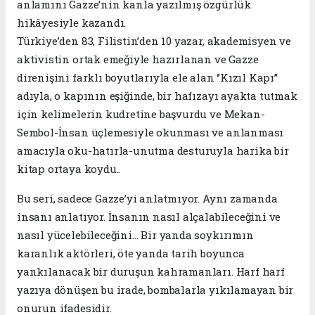
anlamını Gazze’nin kanla yazılmış özgürlük
hikâyesiyle kazandı.
Türkiye’den 83, Filistin’den 10 yazar, akademisyen ve
aktivistin ortak emeğiyle hazırlanan ve Gazze
direnişini farklı boyutlarıyla ele alan ‘’Kızıl Kapı’’
adıyla, o kapının eşiğinde, bir hafızayı ayakta tutmak
için kelimelerin kudretine başvurdu ve Mekan-
Sembol-İnsan üçlemesiyle okunması ve anlanması
amacıyla oku-hatırla-unutma desturuyla harika bir
kitap ortaya koydu..
Bu seri, sadece Gazze’yi anlatmıyor. Aynı zamanda
insanı anlatıyor. İnsanın nasıl alçalabileceğini ve
nasıl yücelebileceğini… Bir yanda soykırımın
karanlık aktörleri, öte yanda tarih boyunca
yankılanacak bir duruşun kahramanları. Harf harf
yazıya dönüşen bu irade, bombalarla yıkılamayan bir
onurun ifadesidir.