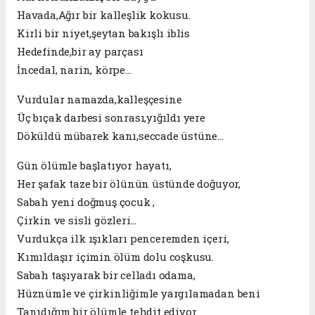
Havada,Ağır bir kalleşlik kokusu.
Kirli bir niyet,şeytan bakışlı iblis
Hedefinde,bir ay parçası
İncedal, narin, körpe…
Vurdular namazda,kalleşçesine
Üç bıçak darbesi sonrası,yığıldı yere
Döküldü mübarek kanı,seccade üstüne…
Gün ölümle başlatıyor hayatı,
Her şafak taze bir ölünün üstünde doğuyor,
Sabah yeni doğmuş çocuk ,
Çirkin ve sisli gözleri...
Vurdukça ilk ışıkları penceremden içeri,
Kımıldaşır içimin ölüm dolu coşkusu.
Sabah taşıyarak bir celladı odama,
Hüznümle ve çirkinliğimle yargılamadan beni
Tanıdığım bir ölümle tehdit ediyor.