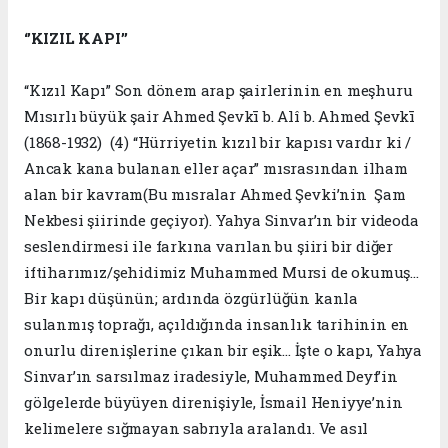
‘’KIZIL KAPI’’
“Kızıl Kapı” Son dönem arap şairlerinin en meşhuru
Mısırlı büyük şair Ahmed Şevkī b. Alî b. Ahmed Şevkī
(1868-1932) (4) “Hürriyetin kızıl bir kapısı vardır ki /
Ancak kana bulanan eller açar” mısrasından ilham
alan bir kavram(Bu mısralar Ahmed Şevki’nin Şam
Nekbesi şiirinde geçiyor). Yahya Sinvar’ın bir videoda
seslendirmesi ile farkına varılan bu şiiri bir diğer
iftiharımız/şehidimiz Muhammed Mursi de okumuş…
Bir kapı düşünün; ardında özgürlüğün kanla
sulanmış toprağı, açıldığında insanlık tarihinin en
onurlu direnişlerine çıkan bir eşik... İşte o kapı, Yahya
Sinvar’ın sarsılmaz iradesiyle, Muhammed Deyf’in
gölgelerde büyüyen direnişiyle, İsmail Heniyye’nin
kelimelere sığmayan sabrıyla aralandı. Ve asıl