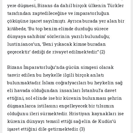
yere düşmesi, Bizans da dahil birçok ülkenin Türkler
tarafından zaptedileceğine ve imparatorluğun
çöküşüne işaret sayılmıştı. Ayrıca burada yer alan bir
kitâbede, ‘Bu top benim elimde durduğu sürece
dünyaya sahibim’ sözlerinin yazılı bulunduğu;
lustinianos’un, ‘Beni yıkacak kimse buradan
geçecektir’ dediği de rivayet edilmektedir.” (2)
Bizans İmparatorluğu’nda gücün simgesi olarak
tasvir edilen bu heykelle ilgili birçok anlatı
bulunmaktadır. İslam coğrafyacıları bu heykelin sağ
eli havada olduğundan insanları İstanbul’a davet
ettiğini, sol elinde ise bir kürenin bulunması şehrin
düşmanlarca istilasını engelleyecek bir tılsımın
olduğunu ileri sürmektedir. Hristiyan kaynakları ise
kürenin dünyayı temsil ettiği sağ elin de Kudüs’ü
işaret ettiğini dile getirmektedir. (3)