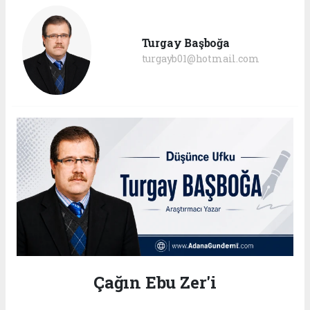
Turgay Başboğa
turgayb01@hotmail.com
Çağın Ebu Zer'i