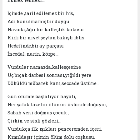
İçimde ,tarif edilemez bir his,
Adı konulmamış bir duygu
Havada,Ağır bir kalleşlik kokusu.
Kirli bir niyet,şeytan bakışlı iblis
Hedefinde,bir ay parçası
İncedal, narin, körpe…
Vurdular namazda,kalleşçesine
Üç bıçak darbesi sonrası,yığıldı yere
Döküldü mübarek kanı,seccade üstüne…
Gün ölümle başlatıyor hayatı,
Her şafak taze bir ölünün üstünde doğuyor,
Sabah yeni doğmuş çocuk ,
Çirkin ve sisli gözleri...
Vurdukça ilk ışıkları penceremden içeri,
Kımıldaşır içimin ölüm dolu coşkusu.