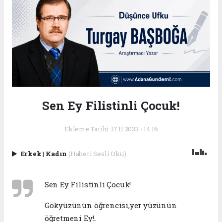
Sen Ey Filistinli Çocuk!
Ekleme Tarihi: 17.11.2023 - 14:16
Erkek
|
Kadın
(Haberi Sesli Oku)
Sen Ey Filistinli Çocuk!
Gökyüzünün öğrencisi,yer yüzünün
öğretmeni Ey!..