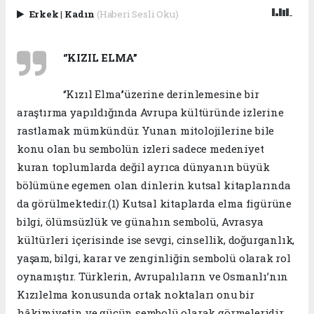
Erkek
|
Kadın
(Haberi Sesli Oku)
‘’KIZIL ELMA’’
‘’Kızıl Elma’’üzerine derinlemesine bir
araştırma yapıldığında Avrupa kültüründe izlerine
rastlamak mümkündür. Yunan mitolojilerine bile
konu olan bu sembolün izleri sadece medeniyet
kuran toplumlarda değil ayrıca dünyanın büyük
bölümüne egemen olan dinlerin kutsal kitaplarında
da görülmektedir.(1) Kutsal kitaplarda elma figürüne
bilgi, ölümsüzlük ve günahın sembolü, Avrasya
kültürleri içerisinde ise sevgi, cinsellik, doğurganlık,
yaşam, bilgi, karar ve zenginliğin sembolü olarak rol
oynamıştır. Türklerin, Avrupalıların ve Osmanlı’nın
Kızılelma konusunda ortak noktaları onu bir
hâkimiyetin ve gücün sembolü olarak görmeleridir.