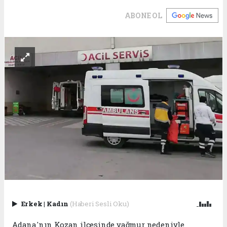
ABONE OL
Erkek
|
Kadın
(Haberi Sesli Oku)
Adana'nın Kozan ilçesinde yağmur nedeniyle