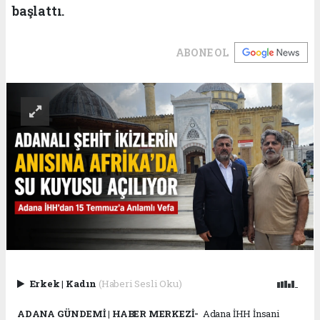
başlattı.
ABONE OL
Erkek
|
Kadın
(Haberi Sesli Oku)
ADANA GÜNDEMİ | HABER MERKEZİ-
Adana İHH İnsani