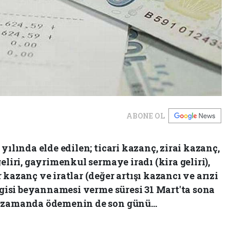
ABONE OL
yılında elde edilen; ticari kazanç, zirai kazanç,
eliri, gayrimenkul sermaye iradı (kira geliri),
kazanç ve iratlar (değer artışı kazancı ve arızi
ergisi beyannamesi verme süresi 31 Mart'ta sona
 zamanda ödemenin de son günü...