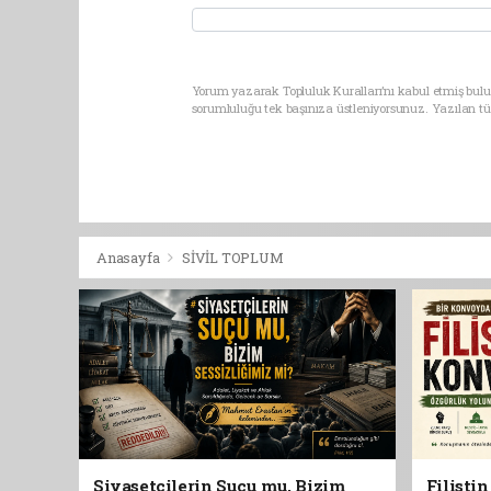
Yorum yazarak Topluluk Kuralları’nı kabul etmiş bulu
sorumluluğu tek başınıza üstleniyorsunuz. Yazılan t
Anasayfa
SİVİL TOPLUM
Siyasetçilerin Suçu mu, Bizim
Filisti