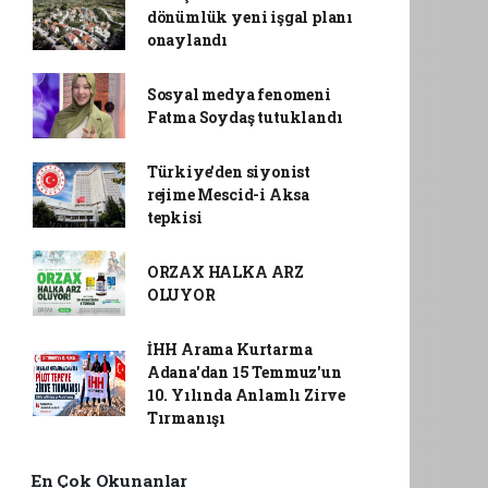
dönümlük yeni işgal planı
onaylandı
Sosyal medya fenomeni
Fatma Soydaş tutuklandı
Türkiye'den siyonist
rejime Mescid-i Aksa
tepkisi
ORZAX HALKA ARZ
OLUYOR
İHH Arama Kurtarma
Adana'dan 15 Temmuz'un
10. Yılında Anlamlı Zirve
Tırmanışı
En Çok Okunanlar