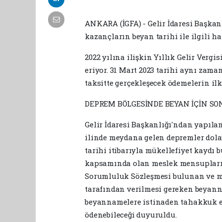
ANKARA (İGFA) - Gelir İdaresi Başkanl
kazançların beyan tarihi ile ilgili h
2022 yılına ilişkin Yıllık Gelir Verg
eriyor. 31 Mart 2023 tarihi aynı zama
taksitte gerçekleşecek ödemelerin ilk
DEPREM BÖLGESİNDE BEYAN İÇİN SON
Gelir İdaresi Başkanlığı'ndan yapıl
ilinde meydana gelen depremler dolay
tarihi itibarıyla mükellefiyet kaydı 
kapsamında olan meslek mensuplarıyl
Sorumluluk Sözleşmesi bulunan ve müc
tarafından verilmesi gereken beyanna
beyannamelere istinaden tahakkuk ede
ödenebileceği duyuruldu.