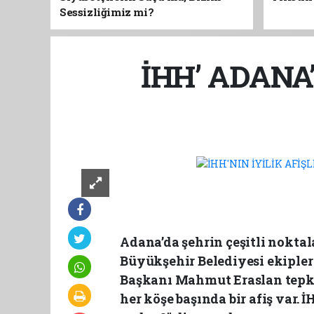
Sessizliğimiz mi?
İHH’ ADANA
Adana’da şehrin çeşitli nokta
Büyükşehir Belediyesi ekiple
Başkanı Mahmut Eraslan tepki 
her köşe başında bir afiş var.