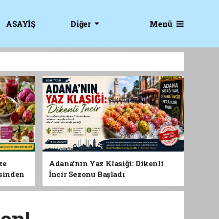
Menü
ASAYİŞ
Diğer
ze
Adana'nın Yaz Klasiği: Dikenli
esinden
İncir Sezonu Başladı
 Gıdası
son!