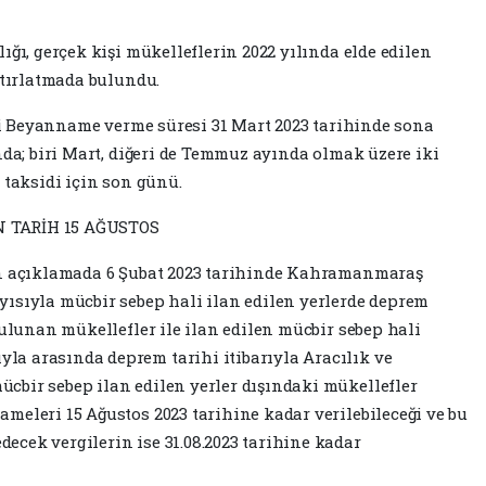
ığı, gerçek kişi mükelleflerin 2022 yılında elde edilen
atırlatmada bulundu.
isi Beyanname verme süresi 31 Mart 2023 tarihinde sona
nda; biri Mart, diğeri de Temmuz ayında olmak üzere iki
 taksidi için son günü.
 TARİH 15 AĞUSTOS
an açıklamada 6 Şubat 2023 tarihinde Kahramanmaraş
ısıyla mücbir sebep hali ilan edilen yerlerde deprem
bulunan mükellefler ile ilan edilen mücbir sebep hali
a arasında deprem tarihi itibarıyla Aracılık ve
bir sebep ilan edilen yerler dışındaki mükellefler
meleri 15 Ağustos 2023 tarihine kadar verilebileceği ve bu
cek vergilerin ise 31.08.2023 tarihine kadar