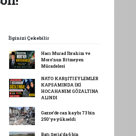
İlginizi Çekebilir
Hacı Murad İbrahim ve
Moro'nun Bitmeyen
Mücadelesi
NATO KARŞITI EYLEMLER
KAPSAMINDA İKİ
HOCAHANIM GÖZALTINA
ALINDI
Gazze’de can kaybı 73 bin
250'ye yükseldi
Batı Şeria'da 6 bin