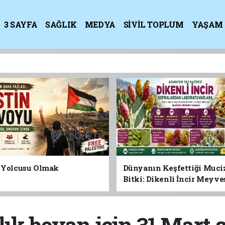
3 SAYFA
SAĞLIK
MEDYA
SİVİL TOPLUM
YAŞAM
K
n Yolcusu Olmak
Dünyanın Keşfettiği Muci
Bitki: Dikenli İncir Meyv
Yaprağına Geleceğin Süper
Olabilir mi?
lık beyan için 31 Mart 