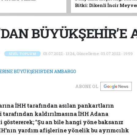
Bitki: Dikenli İncir Meyv
Yaprağına Geleceğin Süper
Olabilir mi?
’DAN BÜYÜKŞEHİR’E A
03.07.2022 - 13:24, Güncelleme: 03.07.2022 - 19:59
SİVİL TOPLUM
ABONE OL
larına İHH tarafından asılan pankartların
ri tarafından kaldırılmasına İHH Adana
göstererek; "Şu an bile hangi yöne baksanız
 İHH’nın yardım afişlerine yönelik bu ayrımcılık