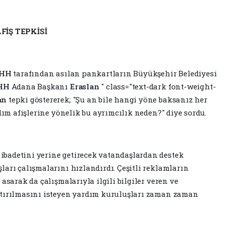
FİŞ TEPKİSİ
İHH
tarafından asılan pankartların Büyükşehir Belediyesi
HH
Adana Başkanı
Eraslan
" class="text-dark font-weight-
an
tepki göstererek; "Şu an bile hangi yöne baksanız her
rdım afişlerine yönelik bu ayrımcılık neden?" diye sordu.
badetini yerine getirecek vatandaşlardan destek
ları çalışmalarını hızlandırdı. Çeşitli reklamların
asarak da çalışmalarıyla ilgili bilgiler veren ve
ştırılmasını isteyen yardım kuruluşları zaman zaman