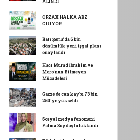
ALINDI
ORZAX HALKA ARZ
OLUYOR
Batı Şeria'da 6 bin
dönümlük yeni işgal planı
onaylandı
Hacı Murad İbrahim ve
Moro'nun Bitmeyen
Mücadelesi
Gazze’de can kaybı 73 bin
250'ye yükseldi
Sosyal medya fenomeni
Fatma Soydaş tutuklandı