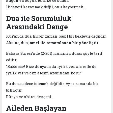
Bugün en büyük tehlike de budur:
Hidayeti kazanmak değil, onu kaybetmek…
Dua ile Sorumluluk
Arasındaki Denge
Kur’an’da dua hiçbir zaman pasif bir bekleyiş değildir.
Aksine, dua;
amel ile tamamlanan bir yöneliştir.
Bakara Suresi’nde (2/201) müminin duası şöyle tarif
edilir:
“Rabbimiz! Bize dünyada da iyilik ver, ahirette de
iyilik ver ve bizi ateşin azabından koru.”
Bu dua, sadece istemek değildir. Aynı zamanda bir
bilinçtir:
Dünya ve ahiret dengesi…
Aileden Başlayan