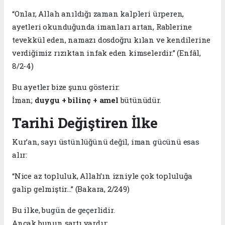
“Onlar, Allah anıldığı zaman kalpleri ürperen,
ayetleri okunduğunda imanları artan, Rablerine
tevekkül eden, namazı dosdoğru kılan ve kendilerine
verdiğimiz rızıktan infak eden kimselerdir.” (Enfâl,
8/2-4)
Bu ayetler bize şunu gösterir:
İman;
duygu + bilinç + amel
bütünüdür.
Tarihi Değiştiren İlke
Kur’an, sayı üstünlüğünü değil, iman gücünü esas
alır:
“Nice az topluluk, Allah’ın izniyle çok topluluğa
galip gelmiştir…” (Bakara, 2/249)
Bu ilke, bugün de geçerlidir.
Ancak bunun şartı vardır: