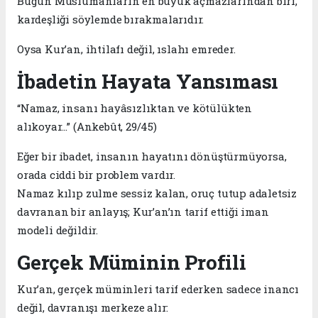
Bugün Müslümanların en büyük açmazlarından biri,
kardeşliği söylemde bırakmalarıdır.
Oysa Kur’an, ihtilafı değil, ıslahı emreder.
İbadetin Hayata Yansıması
“Namaz, insanı hayâsızlıktan ve kötülükten
alıkoyar…” (Ankebût, 29/45)
Eğer bir ibadet, insanın hayatını dönüştürmüyorsa,
orada ciddi bir problem vardır.
Namaz kılıp zulme sessiz kalan, oruç tutup adaletsiz
davranan bir anlayış; Kur’an’ın tarif ettiği iman
modeli değildir.
Gerçek Müminin Profili
Kur’an, gerçek müminleri tarif ederken sadece inancı
değil, davranışı merkeze alır: