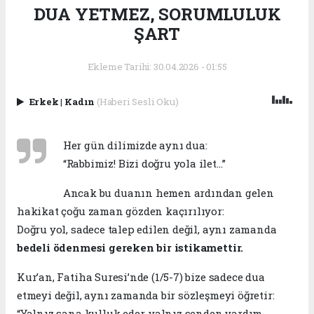
DUA YETMEZ, SORUMLULUK
ŞART
Ekleme Tarihi: 30.04.2026 - 01:55
Erkek
|
Kadın
(Haberi Sesli Oku)
Her gün dilimizde aynı dua:
“Rabbimiz! Bizi doğru yola ilet…”
Ancak bu duanın hemen ardından gelen
hakikat çoğu zaman gözden kaçırılıyor:
Doğru yol, sadece talep edilen değil, aynı zamanda
bedeli ödenmesi gereken bir istikamettir.
Kur’an, Fatiha Suresi’nde (1/5-7) bize sadece dua
etmeyi değil, aynı zamanda bir sözleşmeyi öğretir:
“Yalnız sana kulluk eder, yalnız senden yardım