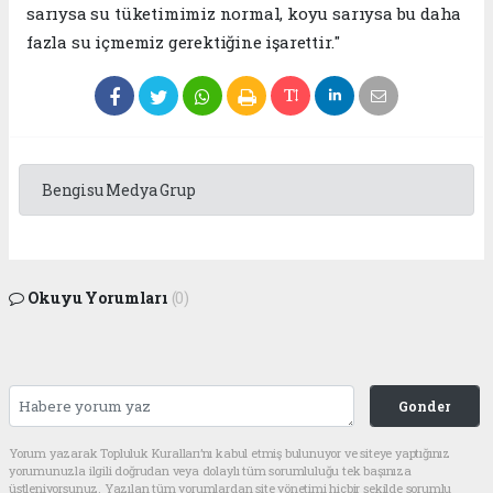
sarıysa su tüketimimiz normal, koyu sarıysa bu daha
fazla su içmemiz gerektiğine işarettir."
Bengisu Medya Grup
Okuyu Yorumları
(0)
Gonder
Yorum yazarak Topluluk Kuralları’nı kabul etmiş bulunuyor ve siteye yaptığınız
yorumunuzla ilgili doğrudan veya dolaylı tüm sorumluluğu tek başınıza
üstleniyorsunuz. Yazılan tüm yorumlardan site yönetimi hiçbir şekilde sorumlu