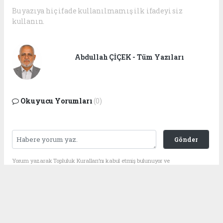
Bu yazıya hiç ifade kullanılmamış ilk ifadeyi siz
kullanın.
Abdullah ÇİÇEK - Tüm Yazıları
Okuyucu Yorumları
(0)
Gönder
Yorum yazarak Topluluk Kuralları’nı kabul etmiş bulunuyor ve
adanagundemi.com sitesine yaptığınız yorumunuzla ilgili doğrudan veya
dolaylı tüm sorumluluğu tek başınıza üstleniyorsunuz. Yazılan tüm
yorumlardan site yönetimi hiçbir şekilde sorumlu tutulamaz.