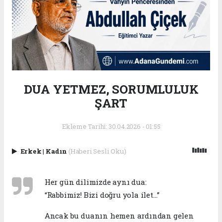
DUA YETMEZ, SORUMLULUK
ŞART
Ekleme Tarihi: 30.04.2026 - 01:55
Erkek
|
Kadın
(Haberi Sesli Oku)
Her gün dilimizde aynı dua:
“Rabbimiz! Bizi doğru yola ilet…”
Ancak bu duanın hemen ardından gelen