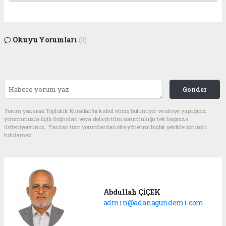
Okuyu Yorumları
(0)
Gonder
Yorum yazarak Topluluk Kuralları’nı kabul etmiş bulunuyor ve siteye yaptığınız
yorumunuzla ilgili doğrudan veya dolaylı tüm sorumluluğu tek başınıza
üstleniyorsunuz. Yazılan tüm yorumlardan site yönetimi hiçbir şekilde sorumlu
tutulamaz.
Abdullah ÇİÇEK
admin@adanagundemi.com