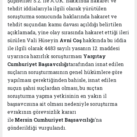
Şüpheliler S.Z. ile A.O.K. hakkında hakaret ve
tehdit iddialarıyla ilgili olarak yürütülen
soruşturma sonucunda haklarında hakaret ve
tehdit suçundan kamu davası açıldığı belirtilen
açıklamada, yine olay sırasında hakaret ettiği ileri
sürülen Vali Hüseyin
Avni Coş
hakkında bu iddia
ile ilgili olarak 4483 sayılı yasanın 12. maddesi
uyarınca hazırlık soruşturması
Yargıtay
Cumhuriyet Başsavcılığı
tarafından isnat edilen
suçların soruşturmasının genel hükümlere göre
yapılması gerektiğinden bahisle, isnat edilen
suçun şahsi suçlardan olması, bu suçtan
soruşturma yapma yetkisinin en yakın il
başsavcısına ait olması nedeniyle soruşturma
evrakının görevsizlik kararı
ile
Mersin
Cumhuriyet Başsavcılığı
'na
gönderildiği vurgulandı.