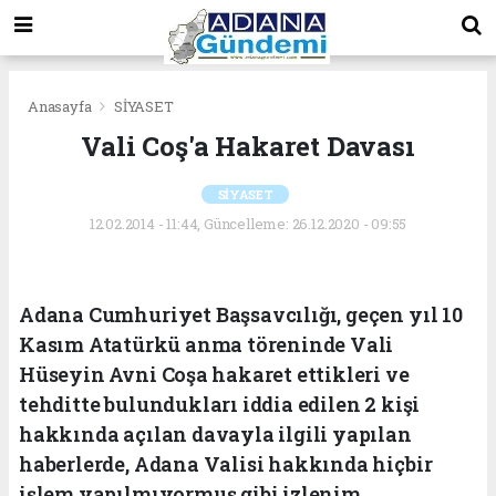
Anasayfa
SİYASET
Vali Coş'a Hakaret Davası
SİYASET
12.02.2014 - 11:44, Güncelleme: 26.12.2020 - 09:55
Adana Cumhuriyet Başsavcılığı, geçen yıl 10
Kasım Atatürkü anma töreninde Vali
Hüseyin Avni Coşa hakaret ettikleri ve
tehditte bulundukları iddia edilen 2 kişi
hakkında açılan davayla ilgili yapılan
haberlerde, Adana Valisi hakkında hiçbir
işlem yapılmıyormuş gibi izlenim