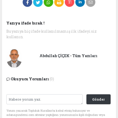
Yazıya ifade bırak !
Bu yazıya hiç ifade kullanılmamış ilk ifadeyi siz
kullanın.
Abdullah ÇİÇEK - Tüm Yazıları
Okuyucu Yorumları
(0)
Gönder
Yorum yazarak Topluluk Kuralları’nı kabul etmiş bulunuyor ve
adanagundemi.com sitesine yaptığınız yorumunuzla ilgili doğrudan veya