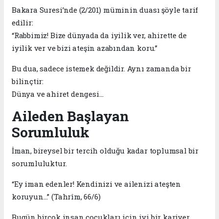
Bakara Suresi’nde (2/201) müminin duası şöyle tarif
edilir:
“Rabbimiz! Bize dünyada da iyilik ver, ahirette de
iyilik ver ve bizi ateşin azabından koru.”
Bu dua, sadece istemek değildir. Aynı zamanda bir
bilinçtir:
Dünya ve ahiret dengesi…
Aileden Başlayan
Sorumluluk
İman, bireysel bir tercih olduğu kadar toplumsal bir
sorumluluktur.
“Ey iman edenler! Kendinizi ve ailenizi ateşten
koruyun…” (Tahrîm, 66/6)
Bugün birçok insan çocukları için iyi bir kariyer