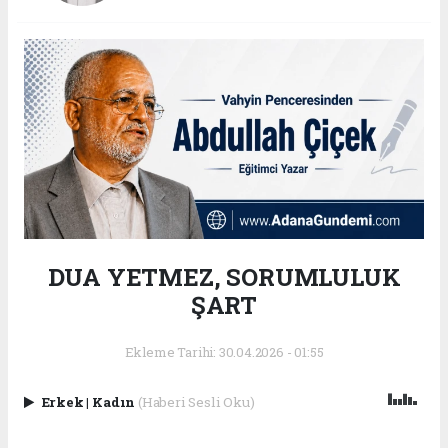
DUA YETMEZ, SORUMLULUK
ŞART
Ekleme Tarihi: 30.04.2026 - 01:55
Erkek
|
Kadın
(Haberi Sesli Oku)