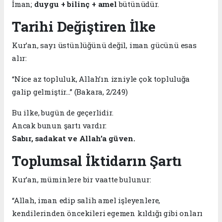
İman;
duygu + bilinç + amel
bütünüdür.
Tarihi Değiştiren İlke
Kur’an, sayı üstünlüğünü değil, iman gücünü esas
alır:
“Nice az topluluk, Allah’ın izniyle çok topluluğa
galip gelmiştir…” (Bakara, 2/249)
Bu ilke, bugün de geçerlidir.
Ancak bunun şartı vardır:
Sabır, sadakat ve Allah’a güven.
Toplumsal İktidarın Şartı
Kur’an, müminlere bir vaatte bulunur:
“Allah, iman edip salih amel işleyenlere,
kendilerinden öncekileri egemen kıldığı gibi onları