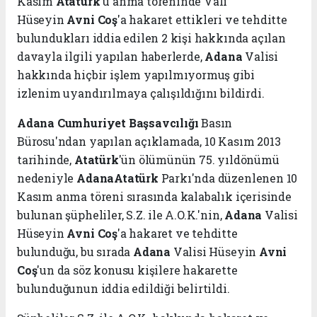
Kasım
Atatürk
'ü anma töreninde Vali
Hüseyin
Avni Coş
'a hakaret ettikleri ve tehditte
bulundukları iddia edilen 2 kişi hakkında açılan
davayla ilgili yapılan haberlerde,
Adana
Valisi
hakkında hiçbir işlem yapılmıyormuş gibi
izlenim uyandırılmaya çalışıldığını bildirdi.
Adana
Cumhuriyet Başsavcılığı
Basın
Bürosu'ndan yapılan açıklamada, 10 Kasım 2013
tarihinde,
Atatürk
'ün ölümünün 75. yıldönümü
nedeniyle
Adana
Atatürk
Parkı'nda düzenlenen 10
Kasım anma töreni sırasında kalabalık içerisinde
bulunan şüpheliler, S.Z. ile A.O.K.'nin,
Adana
Valisi
Hüseyin
Avni Coş
'a hakaret ve tehditte
bulunduğu, bu sırada
Adana
Valisi Hüseyin
Avni
Coş
'un da söz konusu kişilere hakarette
bulunduğunun iddia edildiği belirtildi.