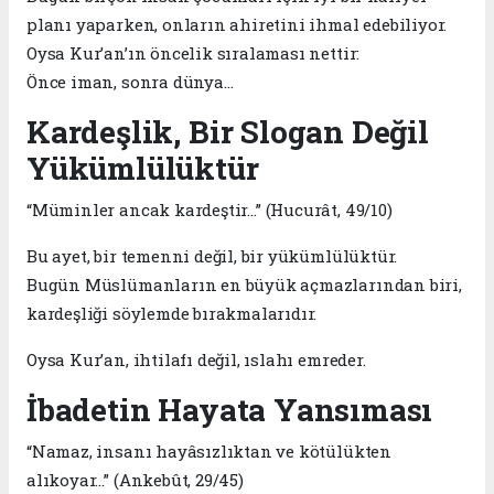
planı yaparken, onların ahiretini ihmal edebiliyor.
Oysa Kur’an’ın öncelik sıralaması nettir:
Önce iman, sonra dünya…
Kardeşlik, Bir Slogan Değil
Yükümlülüktür
“Müminler ancak kardeştir…” (Hucurât, 49/10)
Bu ayet, bir temenni değil, bir yükümlülüktür.
Bugün Müslümanların en büyük açmazlarından biri,
kardeşliği söylemde bırakmalarıdır.
Oysa Kur’an, ihtilafı değil, ıslahı emreder.
İbadetin Hayata Yansıması
“Namaz, insanı hayâsızlıktan ve kötülükten
alıkoyar…” (Ankebût, 29/45)