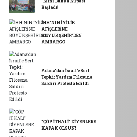
"Mini Dünya Kupası"
Başladı!
İHH'NIN İYİLİK
AFİŞLERİNE
BÜYÜKŞEHİR'DEN
AMBARGO
Adana’dan İsrail’e Sert
Tepki: Yardım Filosuna
Saldırı Protesto Edildi
"ÇÖP İTHALİ" DİYENLERE
KAPAK OLSUN!