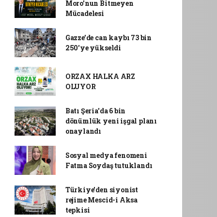
Moro'nun Bitmeyen
Mücadelesi
Gazze’de can kaybı 73 bin
250'ye yükseldi
ORZAX HALKA ARZ
OLUYOR
Batı Şeria'da 6 bin
dönümlük yeni işgal planı
onaylandı
Sosyal medya fenomeni
Fatma Soydaş tutuklandı
Türkiye'den siyonist
rejime Mescid-i Aksa
tepkisi