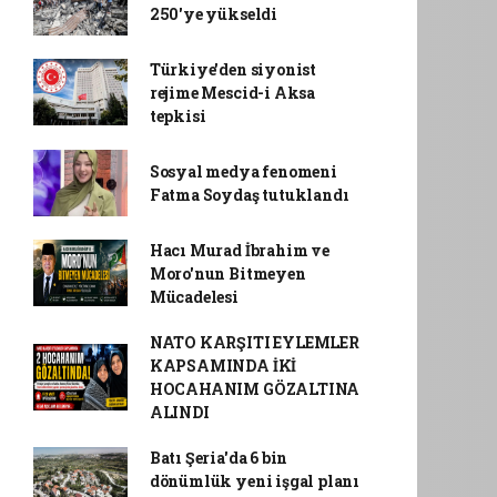
250'ye yükseldi
Türkiye'den siyonist
rejime Mescid-i Aksa
tepkisi
Sosyal medya fenomeni
Fatma Soydaş tutuklandı
Hacı Murad İbrahim ve
Moro'nun Bitmeyen
Mücadelesi
NATO KARŞITI EYLEMLER
KAPSAMINDA İKİ
HOCAHANIM GÖZALTINA
ALINDI
Batı Şeria'da 6 bin
dönümlük yeni işgal planı