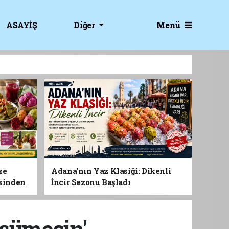
Menü
ASAYİŞ
Diğer
ze
Adana'nın Yaz Klasiği: Dikenli
esinden
İncir Sezonu Başladı
 Gıdası
şümesin'