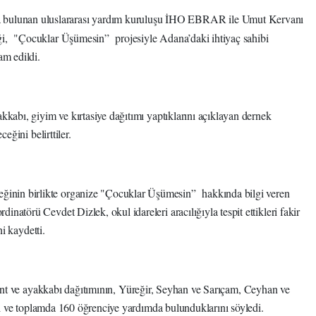
 bulunan uluslararası yardım kuruluşu İHO EBRAR ile Umut Kervanı
, "Çocuklar Üşümesin” projesiyle Adana’daki ihtiyaç sahibi
am edildi.
kabı, giyim ve kırtasiye dağıtımı yaptıklarını açıklayan dernek
eğini belirttiler.
in birlikte organize "Çocuklar Üşümesin” hakkında bilgi veren
törü Cevdet Dizlek, okul idareleri aracılığıyla tespit ettikleri fakir
ni kaydetti.
ont ve ayakkabı dağıtımının, Yü
reğir, Seyhan ve Sarıçam, Ceyhan ve
ini ve toplamda 160 öğrenciye yardımda bulunduklarını söyledi.