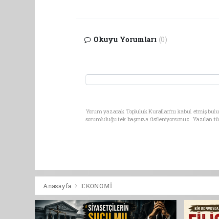
Okuyu Yorumları
(0)
Yorum yazarak Topluluk Kuralları’nı kabul etmiş bulu
sorumluluğu tek başınıza üstleniyorsunuz. Yazılan t
Anasayfa
EKONOMİ