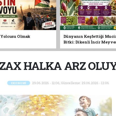
n Yolcusu Olmak
Dünyanın Keşfettiği Muci
Bitki: Dikenli İncir Meyv
Yaprağına Geleceğin Süper
Olabilir mi?
ZAX HALKA ARZ OLU
29.06.2026 - 12:06, Güncelleme: 29.06.2026 - 12:06
EKONOMİ