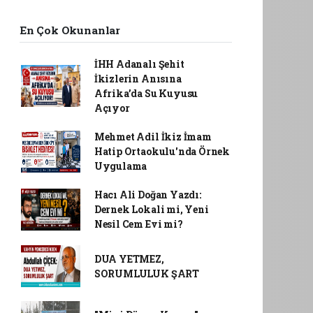
En Çok Okunanlar
İHH Adanalı Şehit
İkizlerin Anısına
Afrika’da Su Kuyusu
Açıyor
Mehmet Adil İkiz İmam
Hatip Ortaokulu'nda Örnek
Uygulama
Hacı Ali Doğan Yazdı:
Dernek Lokali mi, Yeni
Nesil Cem Evi mi?
DUA YETMEZ,
SORUMLULUK ŞART