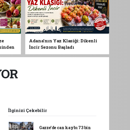
ze
Adana'nın Yaz Klasiği: Dikenli
esinden
İncir Sezonu Başladı
 Gıdası
YOR
İlginizi Çekebilir
Gazze’de can kaybı 73 bin