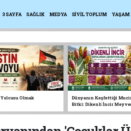
3 SAYFA
SAĞLIK
MEDYA
SİVİL TOPLUM
YAŞAM
K
n Yolcusu Olmak
Dünyanın Keşfettiği Muci
Bitki: Dikenli İncir Meyv
Yaprağına Geleceğin Süper
Olabilir mi?
rvanından 'Çocuklar Ü