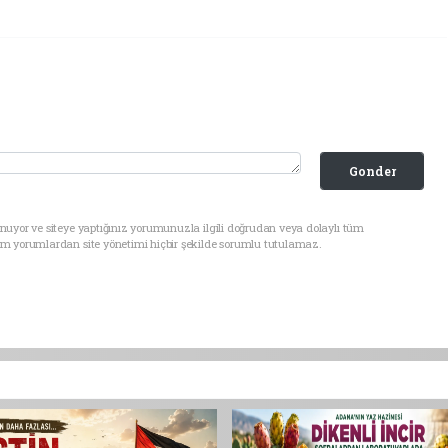
Gonder
nuyor ve siteye yaptığınız yorumunuzla ilgili doğrudan veya dolaylı tüm
üm yorumlardan site yönetimi hiçbir şekilde sorumlu tutulamaz.