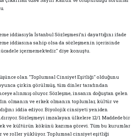
a çıkarılan 6284 Sayılı Kanun ve oluşturduğu sorunlar
u.
eme iddiasıyla İstanbul Sözleşmesi’ni dayattığını ifade
leme iddiasına sahip olsa da sözleşmenin içerisinde
mücadele içermemektedir." diye konuştu.
şünce olan "Toplumsal Cinsiyet Eşitliği" olduğunu
oyunca çirkin görülmüş, tüm dinler tarafından
nceye alınmış oluyor. Sözleşme, insanın doğuştan gelen
kadın olmanın ve erkek olmanın toplumlar, kültür ve
ığını iddia ediyor. Biyolojik cinsiyeti yeniden
dırıyor. Sözleşmeyi imzalayan ülkelere 12/1 Maddede bir
enek ve kültürün kökünü kazıma görevi. Tüm bu kurumlar
ve roller yüklüyor. Toplumsal cinsiyet eşitliği