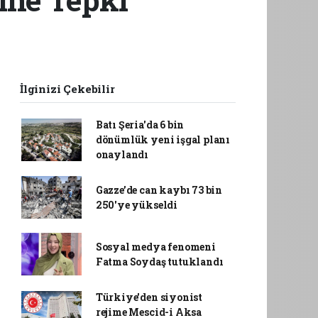
İlginizi Çekebilir
Batı Şeria'da 6 bin
dönümlük yeni işgal planı
onaylandı
Gazze’de can kaybı 73 bin
250'ye yükseldi
Sosyal medya fenomeni
Fatma Soydaş tutuklandı
Türkiye'den siyonist
rejime Mescid-i Aksa