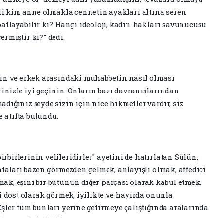
mdi kim anne olmakla cennetin ayakları altına seren
patlayabilir ki? Hangi ideoloji, kadın hakları savunucusu
ermiştir ki?" dedi.
dın ve erkek arasındaki muhabbetin nasıl olması
rinizle iyi geçinin. Onların bazı davranışlarından
dığınız şeyde sizin için nice hikmetler vardır, siz
e atıfta bulundu.
birlerinin velileridirler" ayetini de hatırlatan Sülün,
ataları bazen görmezden gelmek, anlayışlı olmak, affedici
k, eşini bir bütünün diğer parçası olarak kabul etmek,
i dost olarak görmek, iyilikte ve hayırda onunla
Eşler tüm bunları yerine getirmeye çalıştığında aralarında