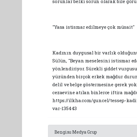
sorunlar belki sorun olarak bile görü
"Yasa istismar edilmeye çok müsait"
Kadının duygusal bir varlık olduğunu 
Sülün, "Beyan meselesini istismar ed
yönlendiriyor. Sürekli şiddet vurgusu
yüzünden birçok erkek mağdur durum
delil ve belge göstermesine gerek yok
cezaevine atılan binlerce iftira mağdu
https://ilkha.com/guncel/tessep-kadi
var-135443
Bengisu Medya Grup