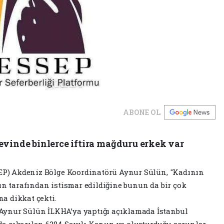
ABONE OL
evinde binlerce iftira mağduru erkek var
SSEP) Akdeniz Bölge Koordinatörü Aynur Sülün, "Kadının
ın tarafından istismar edildiğine bunun da bir çok
a dikkat çekti.
Aynur Sülün İLKHA’ya yaptığı açıklamada İstanbul