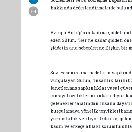
Sözleşmesi ve bu sözleşme kapsamınd
hakkında değerlendirmelerde bulund
Avrupa Birliği’nin kadına şiddeti önl
eden Sülün, "Her ne kadar şiddeti ön
şiddetin ana sebeplerine ilişkin bir 
Sözleşmenin ana hedefinin sapkın dü
vurgulayan Sülün, "İnsanlık tarihi b
lanetlenmiş sapkınlıklar yasal güve
cinsiyet özeliklerini inkâr ediyor, 
gelenekler tarafından insana dayatıld
kurgulamaya yönelik teşvikleri barın
yükümlülük veriliyor. O da din, gel
kadın ve erkeğe ahlaki sorumluluklar 