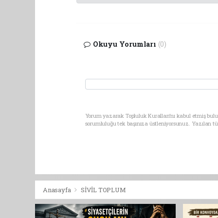
Okuyu Yorumları
(0)
Yorum yazarak Topluluk Kuralları’nı kabul etmiş bulu
sorumluluğu tek başınıza üstleniyorsunuz. Yazılan t
Anasayfa
SİVİL TOPLUM