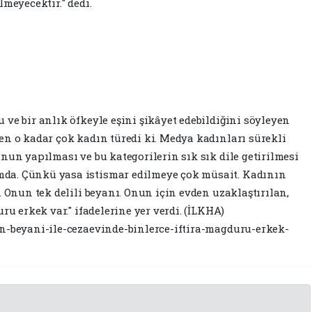
lmeyecektir." dedi.
ve bir anlık öfkeyle eşini şikâyet edebildiğini söyleyen
en o kadar çok kadın türedi ki. Medya kadınları sürekli
nun yapılması ve bu kategorilerin sık sık dile getirilmesi
da. Çünkü yasa istismar edilmeye çok müsait. Kadının
. Onun tek delili beyanı. Onun için evden uzaklaştırılan,
ru erkek var." ifadelerine yer verdi. (İLKHA)
n-beyani-ile-cezaevinde-binlerce-iftira-magduru-erkek-