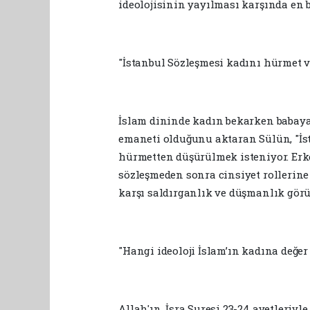
ideolojisinin yayılması karşında en b
"İstanbul Sözleşmesi kadını hürmet
İslam dininde kadın bekarken babaya,
emaneti olduğunu aktaran Sülün, "İ
hürmetten düşürülmek isteniyor. Erkek
sözleşmeden sonra cinsiyet rollerine
karşı saldırganlık ve düşmanlık görüy
"Hangi ideoloji İslam’ın kadına değer
Allah'ın, İsra Suresi 23-24 ayetleriy