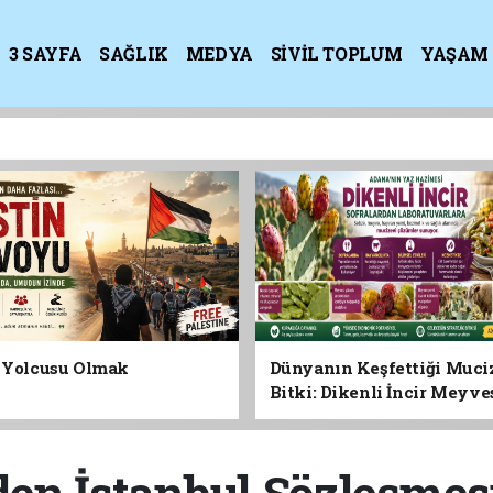
3 SAYFA
SAĞLIK
MEDYA
SİVİL TOPLUM
YAŞAM
K
n Yolcusu Olmak
Dünyanın Keşfettiği Muci
Bitki: Dikenli İncir Meyv
Yaprağına Geleceğin Süper
Olabilir mi?
en İstanbul Sözleşmes