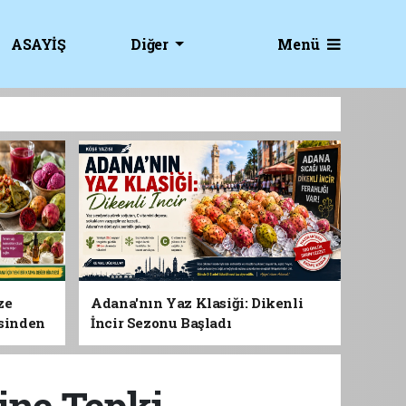
Menü
ASAYİŞ
Diğer
ze
Adana'nın Yaz Klasiği: Dikenli
esinden
İncir Sezonu Başladı
 Gıdası
ine Tepki