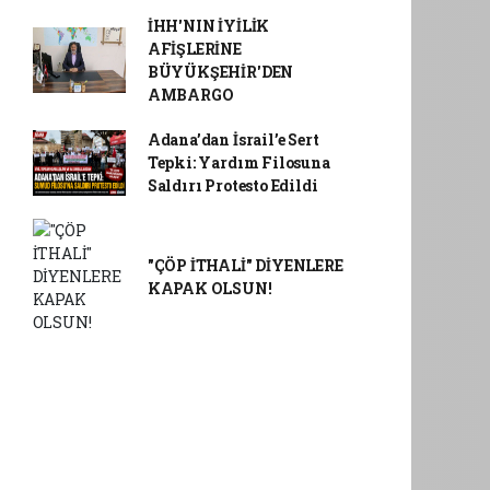
İHH'NIN İYİLİK
AFİŞLERİNE
BÜYÜKŞEHİR'DEN
AMBARGO
Adana’dan İsrail’e Sert
Tepki: Yardım Filosuna
Saldırı Protesto Edildi
"ÇÖP İTHALİ" DİYENLERE
KAPAK OLSUN!