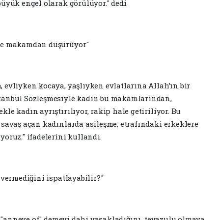
üyük engel olarak görülüyor." dedi.
 ve makamdan düşürüyor"
 evliyken kocaya, yaşlıyken evlatlarına Allah’ın bir
stanbul Sözleşmesiyle kadın bu makamlarından,
le kadın ayrıştırılıyor, rakip hale getiriliyor. Bu
 savaş açan kadınlarda asileşme, etrafındaki erkeklere
oruz." ifadelerini kullandı.
 vermediğini ispatlayabilir?"
le "anneye of" demeyi dahi yasakladığını, tevazulu olmaya