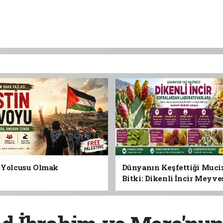
n Yolcusu Olmak
Dünyanın Keşfettiği Muci
Bitki: Dikenli İncir Meyv
Yaprağına Geleceğin Süper
Olabilir mi?