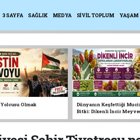
3 SAYFA
SAĞLIK
MEDYA
SİVİL TOPLUM
YAŞAM
K
n Yolcusu Olmak
Dünyanın Keşfettiği Muci
Bitki: Dikenli İncir Meyv
Yaprağına Geleceğin Süper
Olabilir mi?
yesi Şehir Tiyatrosu pe