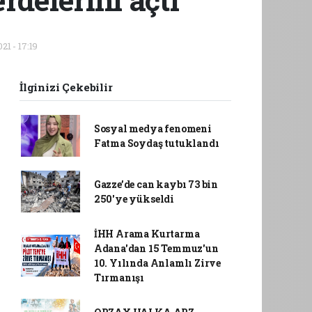
21 - 17:19
İlginizi Çekebilir
Sosyal medya fenomeni
Fatma Soydaş tutuklandı
Gazze’de can kaybı 73 bin
250'ye yükseldi
İHH Arama Kurtarma
Adana'dan 15 Temmuz'un
10. Yılında Anlamlı Zirve
Tırmanışı