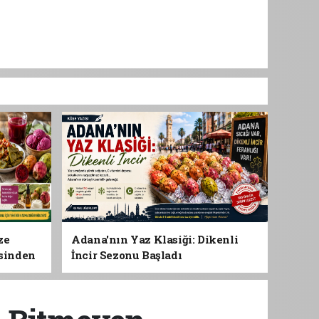
ze
Adana'nın Yaz Klasiği: Dikenli
esinden
İncir Sezonu Başladı
 Gıdası