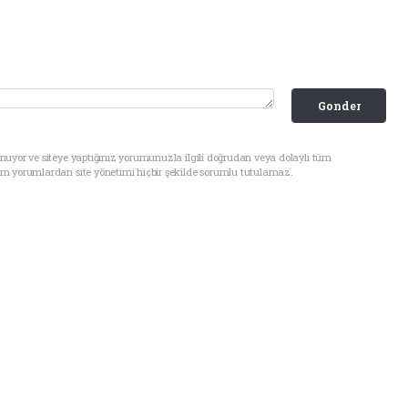
Gonder
nuyor ve siteye yaptığınız yorumunuzla ilgili doğrudan veya dolaylı tüm
üm yorumlardan site yönetimi hiçbir şekilde sorumlu tutulamaz.