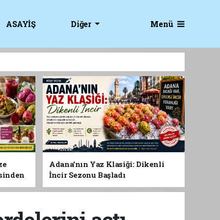
Menü
ASAYİŞ
Diğer
ze
Adana'nın Yaz Klasiği: Dikenli
esinden
İncir Sezonu Başladı
 Gıdası
rdelerini açtı