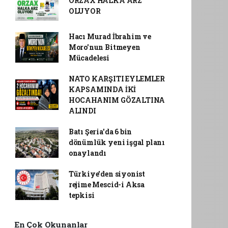
ORZAX HALKA ARZ
OLUYOR
Hacı Murad İbrahim ve
Moro'nun Bitmeyen
Mücadelesi
NATO KARŞITI EYLEMLER
KAPSAMINDA İKİ
HOCAHANIM GÖZALTINA
ALINDI
Batı Şeria'da 6 bin
dönümlük yeni işgal planı
onaylandı
Türkiye'den siyonist
rejime Mescid-i Aksa
tepkisi
En Çok Okunanlar