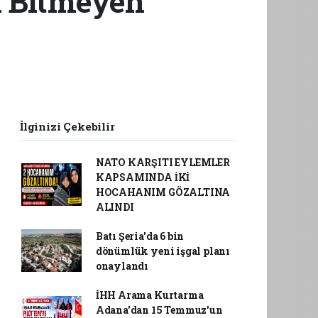
n Bitmeyen
İlginizi Çekebilir
NATO KARŞITI EYLEMLER
KAPSAMINDA İKİ
HOCAHANIM GÖZALTINA
ALINDI
Batı Şeria'da 6 bin
dönümlük yeni işgal planı
onaylandı
İHH Arama Kurtarma
Adana'dan 15 Temmuz'un