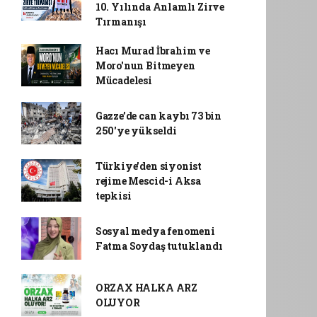
10. Yılında Anlamlı Zirve
Tırmanışı
Hacı Murad İbrahim ve
Moro'nun Bitmeyen
Mücadelesi
Gazze’de can kaybı 73 bin
250'ye yükseldi
Türkiye'den siyonist
rejime Mescid-i Aksa
tepkisi
Sosyal medya fenomeni
Fatma Soydaş tutuklandı
ORZAX HALKA ARZ
OLUYOR