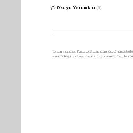
Okuyu Yorumları
(0)
Yorum yazarak Topluluk Kuralları’nı kabul etmiş bulu
sorumluluğu tek başınıza üstleniyorsunuz. Yazılan t