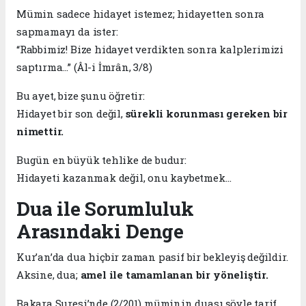
Mümin sadece hidayet istemez; hidayetten sonra
sapmamayı da ister:
“Rabbimiz! Bize hidayet verdikten sonra kalplerimizi
saptırma…” (Âl-i İmrân, 3/8)
Bu ayet, bize şunu öğretir:
Hidayet bir son değil,
sürekli korunması gereken bir
nimettir.
Bugün en büyük tehlike de budur:
Hidayeti kazanmak değil, onu kaybetmek…
Dua ile Sorumluluk
Arasındaki Denge
Kur’an’da dua hiçbir zaman pasif bir bekleyiş değildir.
Aksine, dua;
amel ile tamamlanan bir yöneliştir.
Bakara Suresi’nde (2/201) müminin duası şöyle tarif