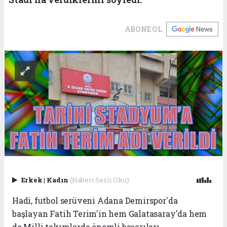
ABONE OL
Erkek
|
Kadın
(Haberi Sesli Oku)
Hadi, futbol serüveni Adana Demirspor'da
başlayan Fatih Terim'in hem Galatasaray'da hem
de Milli takımlarda önemli başarıları