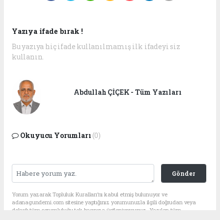
Yazıya ifade bırak !
Bu yazıya hiç ifade kullanılmamış ilk ifadeyi siz
kullanın.
Abdullah ÇİÇEK - Tüm Yazıları
Okuyucu Yorumları
(0)
Gönder
Yorum yazarak Topluluk Kuralları’nı kabul etmiş bulunuyor ve
adanagundemi.com sitesine yaptığınız yorumunuzla ilgili doğrudan veya
dolaylı tüm sorumluluğu tek başınıza üstleniyorsunuz. Yazılan tüm
yorumlardan site yönetimi hiçbir şekilde sorumlu tutulamaz.