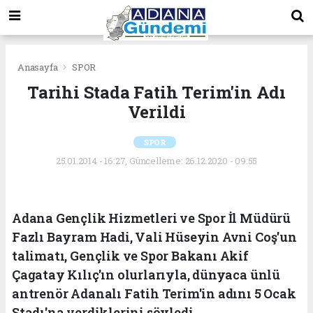
Anasayfa
SPOR
Tarihi Stada Fatih Terim'in Adı
Verildi
SPOR
25.01.2014 - 16:27, Güncelleme: 26.12.2020 - 09:55
Adana Gençlik Hizmetleri ve Spor İl Müdürü
Fazlı Bayram Hadi, Vali Hüseyin Avni Coş'un
talimatı, Gençlik ve Spor Bakanı Akif
Çagatay Kılıç'ın olurlarıyla, dünyaca ünlü
antrenör Adanalı Fatih Terim'in adını 5 Ocak
Stadı'na verdiklerini söyledi.