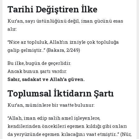
Tarihi Değiştiren İlke
Kur’an, sayı üstünlüğünü değil, iman gücünü esas
alır:
“Nice az topluluk, Allah’ın izniyle çok topluluğa
galip gelmiştir…” (Bakara, 2/249)
Bu ilke, bugün de geçerlidir.
Ancak bunun şartı vardır:
Sabır, sadakat ve Allah’a güven.
Toplumsal İktidarın Şartı
Kur’an, müminlere bir vaatte bulunur:
“Allah, iman edip salih amel işleyenlere,
kendilerinden öncekileri egemen kıldığı gibi onları
da yeryüzünde egemen kılacağını vaat etmiştir…” (Nûr,