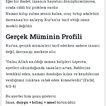
Eğer bir ibadet, insanın hayatını dönüştürmüyorsa,
orada ciddi bir problem vardır.
Namaz kılıp zulme sessiz kalan, oruç tutup adaletsiz
davranan bir anlayış; Kur’an’ın tarif ettiği iman
modeli değildir.
Gerçek Müminin Profili
Kur’an, gerçek müminleri tarif ederken sadece inancı
değil, davranışı merkeze alır:
“Onlar, Allah anıldığı zaman kalpleri ürperen,
ayetleri okunduğunda imanları artan, Rablerine
tevekkül eden, namazı dosdoğru kılan ve kendilerine
verdiğimiz rızıktan infak eden kimselerdir.” (Enfâl,
8/2-4)
Bu ayetler bize şunu gösterir:
İman;
duygu + bilinç + amel
bütünüdür.