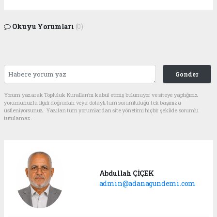
Okuyu Yorumları
(0)
Gonder
Yorum yazarak Topluluk Kuralları’nı kabul etmiş bulunuyor ve siteye yaptığınız
yorumunuzla ilgili doğrudan veya dolaylı tüm sorumluluğu tek başınıza
üstleniyorsunuz. Yazılan tüm yorumlardan site yönetimi hiçbir şekilde sorumlu
tutulamaz.
Abdullah ÇİÇEK
admin@adanagundemi.com