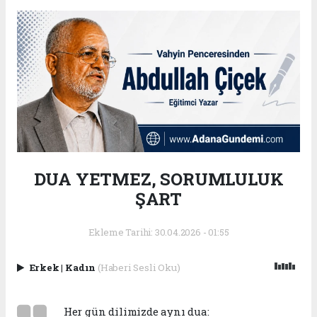
DUA YETMEZ, SORUMLULUK
ŞART
Ekleme Tarihi: 30.04.2026 - 01:55
Erkek
|
Kadın
(Haberi Sesli Oku)
Her gün dilimizde aynı dua: