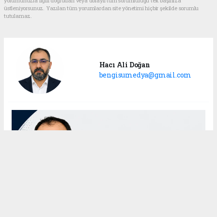
yorumunuzla ilgili doğrudan veya dolaylı tüm sorumluluğu tek başınıza
üstleniyorsunuz. Yazılan tüm yorumlardan site yönetimi hiçbir şekilde sorumlu
tutulamaz.
Hacı Ali Doğan
bengisumedya@gmail.com