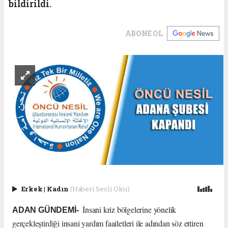
bildirildi.
ABONE OL
Erkek
|
Kadın
(Haberi Sesli Oku)
İnsani kriz bölgelerine yönelik
ADAN GÜNDEMİ-
gerçekleştirdiği insani yardım faailetleri ile adından söz ettiren