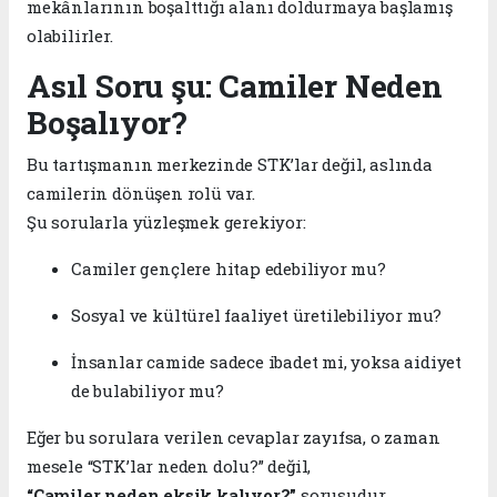
mekânlarının boşalttığı alanı doldurmaya başlamış
olabilirler.
Asıl Soru şu: Camiler Neden
Boşalıyor?
Bu tartışmanın merkezinde STK’lar değil, aslında
camilerin dönüşen rolü var.
Şu sorularla yüzleşmek gerekiyor:
Camiler gençlere hitap edebiliyor mu?
Sosyal ve kültürel faaliyet üretilebiliyor mu?
İnsanlar camide sadece ibadet mi, yoksa aidiyet
de bulabiliyor mu?
Eğer bu sorulara verilen cevaplar zayıfsa, o zaman
mesele “STK’lar neden dolu?” değil,
“Camiler neden eksik kalıyor?”
sorusudur.