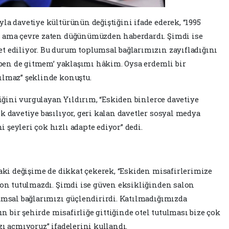
la davetiye kültürünün değiştiğini ifade ederek, “1995
m ama çevre zaten düğünümüzden haberdardı. Şimdi ise
t ediliyor. Bu durum toplumsal bağlarımızın zayıfladığını
, ben de gitmem’ yaklaşımı hâkim. Oysa erdemli bir
ılmaz” şeklinde konuştu.
diğini vurgulayan Yıldırım, “Eskiden binlerce davetiye
k davetiye basılıyor, geri kalan davetler sosyal medya
şeyleri çok hızlı adapte ediyor” dedi.
daki değişime de dikkat çekerek, “Eskiden misafirlerimize
lon tutulmazdı. Şimdi ise güven eksikliğinden salon
umsal bağlarımızı güçlendirirdi. Katılmadığımızda
ın bir şehirde misafirliğe gittiğinde otel tutulması bize çok
zı açmıyoruz” ifadelerini kullandı.