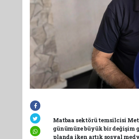
Matbaa sektörü temsilcisi Me
günümüze büyük bir değişim ge
planda iken artık sosyal medya