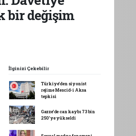
 bir değişim
İlginizi Çekebilir
Türkiye'den siyonist
rejime Mescid-i Aksa
tepkisi
Gazze’de can kaybı 73 bin
250'ye yükseldi
Sosyal medya fenomeni