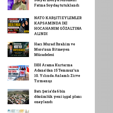
Fatma Soydaş tutuklandı
NATO KARŞITI EYLEMLER
KAPSAMINDA İKİ
HOCAHANIM GÖZALTINA
ALINDI
Hacı Murad İbrahim ve
Moro'nun Bitmeyen
Mücadelesi
İHH Arama Kurtarma
Adana'dan 15 Temmuz'un
10. Yılında Anlamlı Zirve
Tırmanışı
Batı Şeria'da 6 bin
dönümlük yeni işgal planı
onaylandı