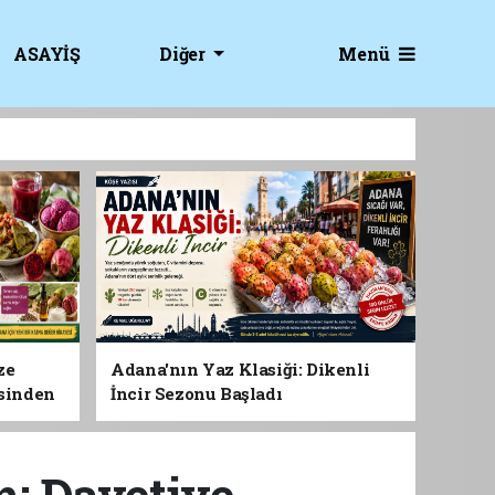
Menü
ASAYİŞ
Diğer
ze
Adana'nın Yaz Klasiği: Dikenli
esinden
İncir Sezonu Başladı
 Gıdası
m: Davetiye