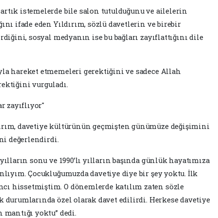
rtık istemelerde bile salon tutulduğunu ve ailelerin
ğını ifade eden
Yıldırım, sözlü davetlerin ve birebir
rdiğini, sosyal medyanın ise bu bağları zayıflattığını dile
yla hareket etmemeleri gerektiğini ve sadece Allah
ektiğini vurguladı.
r zayıflıyor"
dırım, davetiye kültürünün geçmişten günümüze değişimini
ni değerlendirdi.
 yılların sonu ve 1990’lı yılların başında günlük hayatımıza
anlıyım. Çocukluğumuzda davetiye diye bir şey yoktu. İlk
cı hissetmiştim. O dönemlerde katılım zaten sözle
k durumlarında özel olarak davet edilirdi. Herkese davetiye
n mantığı yoktu” dedi.