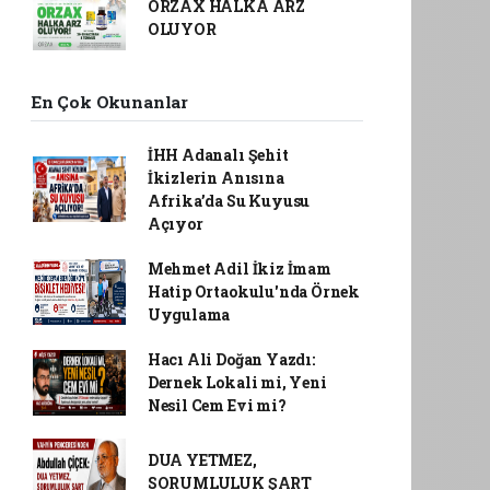
ORZAX HALKA ARZ
OLUYOR
En Çok Okunanlar
İHH Adanalı Şehit
İkizlerin Anısına
Afrika’da Su Kuyusu
Açıyor
Mehmet Adil İkiz İmam
Hatip Ortaokulu'nda Örnek
Uygulama
Hacı Ali Doğan Yazdı:
Dernek Lokali mi, Yeni
Nesil Cem Evi mi?
DUA YETMEZ,
SORUMLULUK ŞART