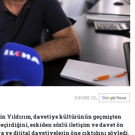
ABONE OL
tin Yıldırım, davetiye kültürünün geçmişten
çirdiğini, eskiden sözlü iletişim ve davet ön
 ve dijital davetiyelerin öne çıktığını söyledi.