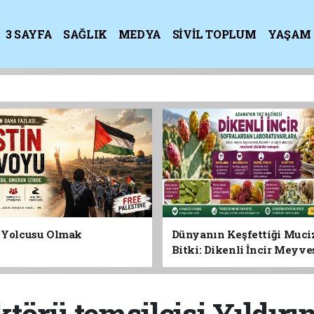
3 SAYFA
SAĞLIK
MEDYA
SİVİL TOPLUM
YAŞAM
K
n Yolcusu Olmak
Dünyanın Keşfettiği Muci
Bitki: Dikenli İncir Meyv
Yaprağına Geleceğin Süper
Olabilir mi?
törü temsilcisi Yıldırı