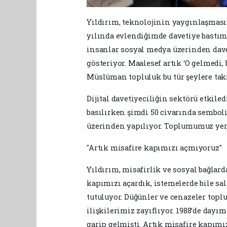
Yıldırım, teknolojinin yaygınlaşmasıy
yılında evlendiğimde davetiye bastı
insanlar sosyal medya üzerinden dave
gösteriyor. Maalesef artık ‘O gelmedi
Müslüman topluluk bu tür şeylere tak
Dijital davetiyeciliğin sektörü etkile
basılırken şimdi 50 civarında semboli
üzerinden yapılıyor. Toplumumuz yeni 
"Artık misafire kapımızı açmıyoruz"
Yıldırım, misafirlik ve sosyal bağlar
kapımızı açardık, istemelerde bile sa
tutuluyor. Düğünler ve cenazeler topl
ilişkilerimiz zayıflıyor. 1988’de dayım
garip gelmişti. Artık misafire kapımı