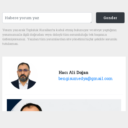
Gonder
Yorum yazarak Topluluk Kuralları’nı kabul etmiş bulunuyor ve siteye yaptığınız
yorumunuzla ilgili doğrudan veya dolaylı tüm sorumluluğu tek başınıza
üstleniyorsunuz. Yazılan tüm yorumlardan site yönetimi hiçbir şekilde sorumlu
tutulamaz.
Hacı Ali Doğan
bengisumedya@gmail.com