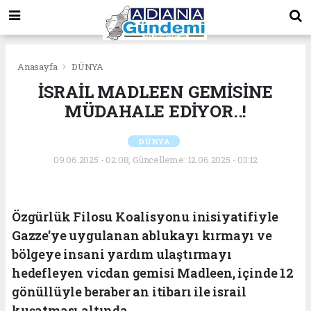
Anasayfa
DÜNYA
İSRAİL MADLEEN GEMİSİNE
MÜDAHALE EDİYOR..!
DÜNYA
09.06.2025 - 02:08, Güncelleme: 12.06.2025 - 03:12
Özgürlük Filosu Koalisyonu inisiyatifiyle
Gazze'ye uygulanan ablukayı kırmayı ve
bölgeye insani yardım ulaştırmayı
hedefleyen vicdan gemisi Madleen, içinde 12
gönüllüyle beraber an itibarı ile israil
kuşatması altında..