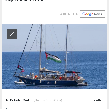
ABONE OL
Erkek
|
Kadın
(Haberi Sesli Oku)