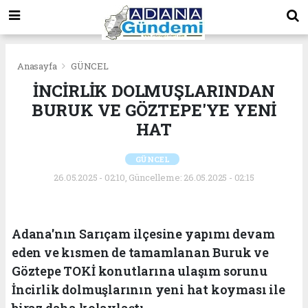
Anasayfa
GÜNCEL
İNCİRLİK DOLMUŞLARINDAN
BURUK VE GÖZTEPE'YE YENİ
HAT
GÜNCEL
26.05.2025 - 02:10, Güncelleme: 26.05.2025 - 02:15
Adana'nın Sarıçam ilçesine yapımı devam
eden ve kısmen de tamamlanan Buruk ve
Göztepe TOKİ konutlarına ulaşım sorunu
İncirlik dolmuşlarının yeni hat koyması ile
biraz daha kolaylaştı.