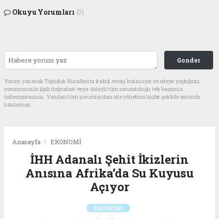
Okuyu Yorumları
(0)
Gonder
Yorum yazarak Topluluk Kuralları’nı kabul etmiş bulunuyor ve siteye yaptığınız
yorumunuzla ilgili doğrudan veya dolaylı tüm sorumluluğu tek başınıza
üstleniyorsunuz. Yazılan tüm yorumlardan site yönetimi hiçbir şekilde sorumlu
tutulamaz.
Anasayfa
EKONOMİ
İHH Adanalı Şehit İkizlerin
Anısına Afrika’da Su Kuyusu
Açıyor
EKONOMİ