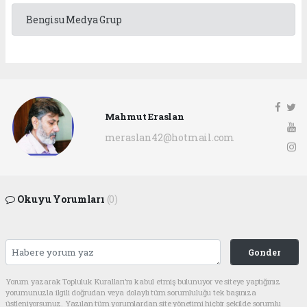
Bengisu Medya Grup
Mahmut Eraslan
meraslan42@hotmail.com
Okuyu Yorumları
(0)
Gonder
Yorum yazarak Topluluk Kuralları’nı kabul etmiş bulunuyor ve siteye yaptığınız
yorumunuzla ilgili doğrudan veya dolaylı tüm sorumluluğu tek başınıza
üstleniyorsunuz. Yazılan tüm yorumlardan site yönetimi hiçbir şekilde sorumlu