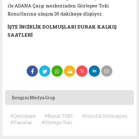
ile ADANA Çarşı merkezinden Göztepee Toki
Konutlarına ulaşım 30 dakikaya düşüyor.
İŞTE İNCİRLİK DOLMUŞLARI DURAK KALKIŞ
SAATLERİ
Bengisu Medya Grup
#Çetinkaya
#Buruk TOKİ
#İncirlik Dolmuşları
#Yavuzlar
#Göztepe Toki