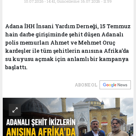
10.07.2026 - 14:41, Güncelleme: 16.07.2026 - 11:59
Adana İHH İnsani Yardım Derneği, 15 Temmuz
hain darbe girişiminde şehit düşen Adanalı
polis memurları Ahmet ve Mehmet Oruç
kardeşler ile tüm şehitlerin anısına Afrika’da
su kuyusu açmak için anlamlı bir kampanya
başlattı.
ABONE OL