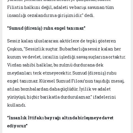
Filistin halkını değil, adaleti ve barışı savunan tüm
insanlığı cezalandırma girişimidir." dedi.
"Sumud (direniş) ruhu engel tanımaz"
Sessiz kalan uluslararası aktörlere de tepki gösteren
Çoşkun, "Sessizlik suçtur. Bu barbarlığa sessiz kalan her
kurum ve devlet, israilin işlediği savaş suçlarına ortaktır.
Vicdan sahibi halklar, bu zulmü durdurana dek
meydanları terk etmeyecektir. Sumud (direniş) ruhu
engel tanımaz. Küresel Sumud Filosu’nun taşıdığı mesaj,
atılan bombalardan daha güçlüdür. İyilik ve adalet
yürüyüşü, hiçbir barikatla durdurulamaz." ifadelerini
kullandı.
"İnsanlık İttifakı bayrağı altında birleşmeye davet
ediyoruz"