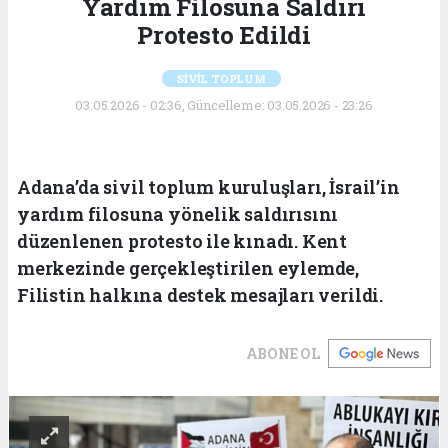
Yardım Filosuna Saldırı
Protesto Edildi
SİVİL TOPLUM
03.05.2026 - 02:36, Güncelleme: 03.05.2026 - 23:26
Adana’da sivil toplum kuruluşları, İsrail’in
yardım filosuna yönelik saldırısını
düzenlenen protesto ile kınadı. Kent
merkezinde gerçekleştirilen eylemde,
Filistin halkına destek mesajları verildi.
ABONE OL