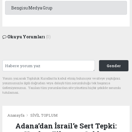
Bengisu Medya Grup
Okuyu Yorumları
(0)
Gonder
Yorum yazarak Topluluk Kuralları’nı kabul etmiş bulunuyor ve siteye yaptığınız
yorumunuzla ilgili doğrudan veya dolaylı tüm sorumluluğu tek başınıza
üstleniyorsunuz. Yazılan tüm yorumlardan site yönetimi hiçbir şekilde sorumlu
tutulamaz.
Anasayfa
SİVİL TOPLUM
Adana’dan İsrail’e Sert Tepki: