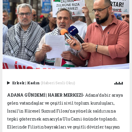
Erkek
|
Kadın
(Haberi Sesli Oku)
ADANA GÜNDEMİ | HABER MERKEZİ-
Adana’da bir araya
gelen vatandaşlar ve çeşitli sivil toplum kuruluşları,
İsrail’in Küresel Sumud Filosu’na yönelik saldırısına
tepki göstermek amacıyla Ulu Cami önünde toplandı.
Ellerinde Filistin bayrakları ve çeşitli dövizler taşıyan