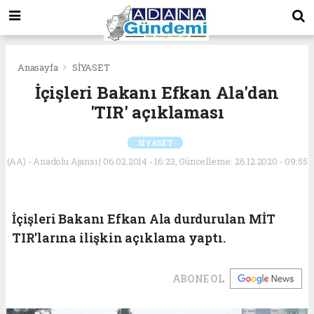
Anasayfa
SİYASET
İçişleri Bakanı Efkan Ala'dan
'TIR' açıklaması
SİYASET
(AA) - Anadolu Ajansı | 06.02.2014 - 16:23, Güncelleme: 26.12.2020 - 09:55
İçişleri Bakanı Efkan Ala durdurulan MİT
TIR'larına ilişkin açıklama yaptı.
ABONE OL