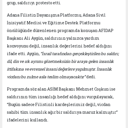
grup, saldırıyı protesto etti.
Adana Filistin Dayanışma Platformu, Adana Sivil
İnisiyatif Meclisi ve Eğitime Destek Platformu
öncülüğünde düzenlenen programda konuşan AFİDAP
Başkanı Ali Aygün, saldırının yalnızca yardım
konvoyunu değil, insanlık değerlerini hedef aldığını
ifade etti. Aygün,
“İsrail tarafından gerçekleştirilen bu saldırı;
dil, din ve ırk ayrımı gözetmeksizin bir araya gelen insanlık
ittifakına ve evrensel insani değerlere yapılmıştır. İnsanlık
vicdanı bu zulme asla teslim olmayacaktır”
dedi.
Programda söz alan ASİM Başkanı Mehmet Coşkun ise
saldırının tüm insanlığı hedef aldığını vurgulayarak,
“Bugün sadece Filistinli kardeşlerimiz değil, vicdan
sahibi tüm insanlık ağır bir saldırıya maruz kalmıştır”
ifadelerini kullandı.