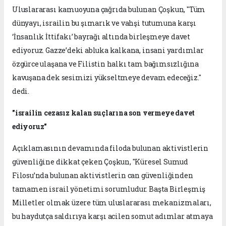
Uluslararası kamuoyuna çağrıda bulunan Çoşkun, "Tüm
dünyayı, israilin bu şımarık ve vahşi tutumuna karşı
‘İnsanlık İttifakı’ bayrağı altında birleşmeye davet
ediyoruz. Gazze’deki abluka kalkana, insani yardımlar
özgürce ulaşana ve Filistin halkı tam bağımsızlığına
kavuşana dek sesimizi yükseltmeye devam edeceğiz."
dedi.
"israilin cezasız kalan suçlarına son vermeye davet
ediyoruz"
Açıklamasının devamında filoda bulunan aktivistlerin
güvenliğine dikkat çeken Çoşkun, "Küresel Sumud
Filosu’nda bulunan aktivistlerin can güvenliğinden
tamamen israil yönetimi sorumludur. Başta Birleşmiş
Milletler olmak üzere tüm uluslararası mekanizmaları,
bu haydutça saldırıya karşı acilen somut adımlar atmaya