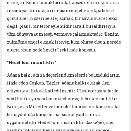
etmiştir. Kendi topraklarında hapsedilen milyonlarca
insana yardım ulaştırılmasını engellemek, silahsız
gönüllülerin üzerine ateş açmak, bir savunma refleksi
değil, planlı bir terör eylemidir. israil, bu saldırısıyla
tüm dünyaya şu mesajı vermeye çalışmaktadır: ‘Benim
zulmüme engel olmak isteyen kim olursa olsun, nerede
olursa olsun hedefimdir.’" şeklinde konuştu.
"Hedef tüm insanlıktır"
Adana halkı adına değerlendirmelerde bulunduklarını
ifade eden Çoşkun, "Bizler, Adana halkı olarak ilan
ediyoruz ki hukuk katledilmiştir. Uluslararası sularda
sivil bir filoya yapılan müdahale açık bir korsanlıktır.
Birleşmiş Milletler ve tüm uluslararası mekanizmalar
bu haydutluğa karşı derhal somut yaptırımlar
uygulamalıdır. Hedef tüm insanlıktır. Gazze’ye giden
yardım yollarını kanla kesmeye çalışmak, sadece