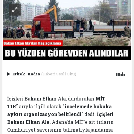
Erkek
|
Kadın
(Haberi Sesli Oku)
İçişleri Bakanı Efkan Ala, durdurulan
MİT
TIR
'larıyla ilgili olarak "
incelemede hukuka
aykırı organizasyon belirlendi
" dedi.
İçişleri
Bakanı Efkan Ala
, Adana'da MİT'e ait tırların
Cumhuriyet savcısının talimatıyla jandarma