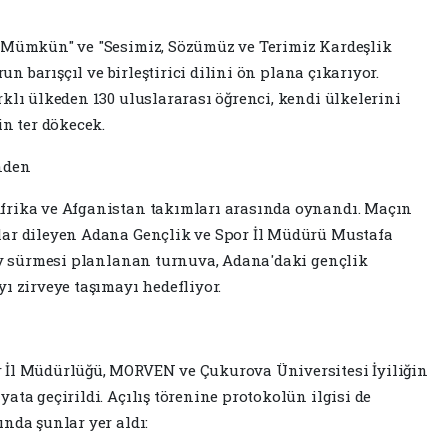
a Mümkün" ve "Sesimiz, Sözümüz ve Terimiz Kardeşlik
run barışçıl ve birleştirici dilini ön plana çıkarıyor.
klı ülkeden 130 uluslararası öğrenci, kendi ülkelerini
in ter dökecek.
’nden
Afrika ve Afganistan takımları arasında oynandı. Maçın
lar dileyen Adana Gençlik ve Spor İl Müdürü Mustafa
 ay sürmesi planlanan turnuva, Adana'daki gençlik
ı zirveye taşımayı hedefliyor.
r İl Müdürlüğü, MORVEN ve Çukurova Üniversitesi İyiliğin
ata geçirildi. Açılış törenine protokolün ilgisi de
nda şunlar yer aldı: