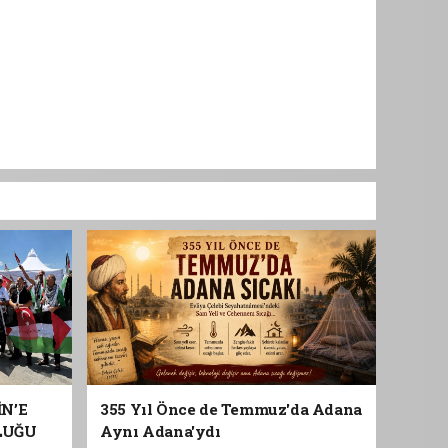
İN’E
355 Yıl Önce de Temmuz'da Adana
LUĞU
Aynı Adana'ydı