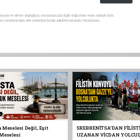
nuyor ve siteye yaptığınız yorumunuzla ilgili doğrudan veya dolaylı tüm
üm yorumlardan site yönetimi hiçbir şekilde sorumlu tutulamaz.
 Meselesi Değil, Eşit
SREBRENİTSA’DAN FİLİST
Meselesi
UZANAN VİCDAN YOLCU