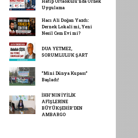
Hatip Ortaokulu'nda Örnek
Uygulama
Hacı Ali Doğan Yazdı:
Dernek Lokali mi, Yeni
Nesil Cem Evi mi?
DUA YETMEZ,
SORUMLULUK ŞART
"Mini Dünya Kupası"
Başladı!
İHH'NIN İYİLİK
AFİŞLERİNE
BÜYÜKŞEHİR'DEN
AMBARGO