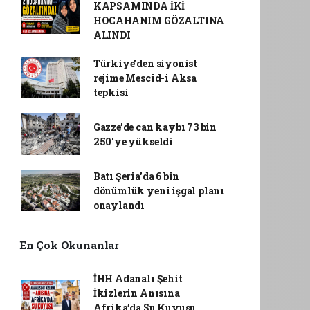
KAPSAMINDA İKİ
HOCAHANIM GÖZALTINA
ALINDI
Türkiye'den siyonist
rejime Mescid-i Aksa
tepkisi
Gazze’de can kaybı 73 bin
250'ye yükseldi
Batı Şeria'da 6 bin
dönümlük yeni işgal planı
onaylandı
En Çok Okunanlar
İHH Adanalı Şehit
İkizlerin Anısına
Afrika’da Su Kuyusu