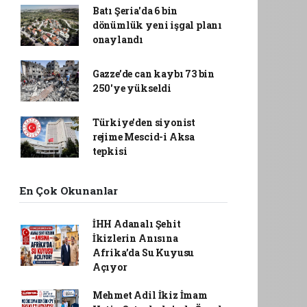
Batı Şeria'da 6 bin
dönümlük yeni işgal planı
onaylandı
Gazze’de can kaybı 73 bin
250'ye yükseldi
Türkiye'den siyonist
rejime Mescid-i Aksa
tepkisi
En Çok Okunanlar
İHH Adanalı Şehit
İkizlerin Anısına
Afrika’da Su Kuyusu
Açıyor
Mehmet Adil İkiz İmam