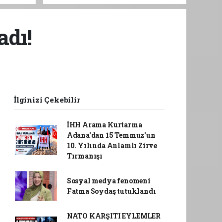
adı!
İlginizi Çekebilir
İHH Arama Kurtarma
Adana'dan 15 Temmuz'un
10. Yılında Anlamlı Zirve
Tırmanışı
Sosyal medya fenomeni
Fatma Soydaş tutuklandı
NATO KARŞITI EYLEMLER