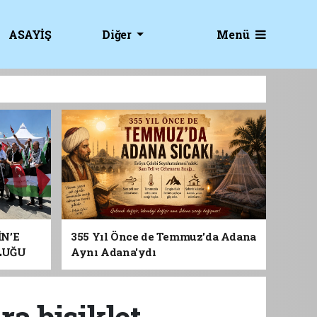
Menü
ASAYİŞ
Diğer
İN’E
355 Yıl Önce de Temmuz'da Adana
LUĞU
Aynı Adana'ydı
a bisiklet