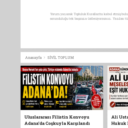
Yorum yazarak Topluluk Kuralları’nı kabul etmiş bulu
sorumluluğu tek başınıza üstleniyorsunuz. Yazılan t
Anasayfa
SİVİL TOPLUM
Uluslararası Filistin Konvoyu
Ali Usta
Adana'da Coşkuyla Karşılandı
Hukuk 