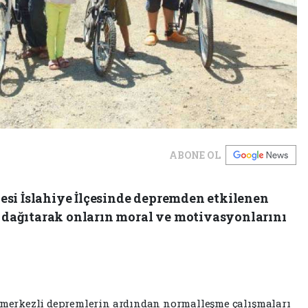
ABONE OL
si İslahiye İlçesinde depremden etkilenen
et dağıtarak onların moral ve motivasyonlarını
erkezli depremlerin ardından normalleşme çalışmaları