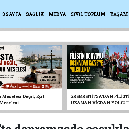
3 SAYFA
SAĞLIK
MEDYA
SİVİL TOPLUM
YAŞAM
K
 Meselesi Değil, Eşit
SREBRENİTSA’DAN FİLİST
Meselesi
UZANAN VİCDAN YOLCU
ADANA’YA GELİYOR
'te depremzede çocuklar