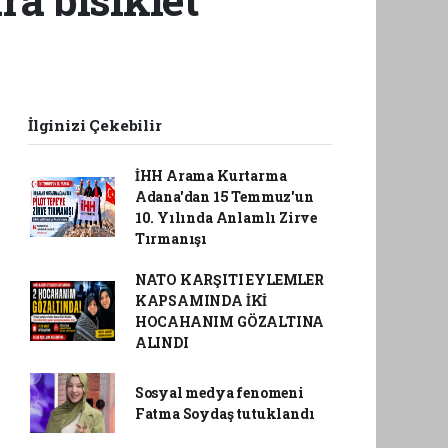
İlginizi Çekebilir
İHH Arama Kurtarma
Adana'dan 15 Temmuz'un
10. Yılında Anlamlı Zirve
Tırmanışı
NATO KARŞITI EYLEMLER
KAPSAMINDA İKİ
HOCAHANIM GÖZALTINA
ALINDI
Sosyal medya fenomeni
Fatma Soydaş tutuklandı