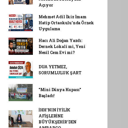
Açıyor
Mehmet Adil İkiz İmam
Hatip Ortaokulu'nda Örnek
Uygulama
Hacı Ali Doğan Yazdı:
Dernek Lokali mi, Yeni
Nesil Cem Evi mi?
DUA YETMEZ,
SORUMLULUK ŞART
"Mini Dünya Kupası"
Başladı!
İHH'NIN İYİLİK
AFİŞLERİNE
BÜYÜKŞEHİR'DEN
AMBARGO