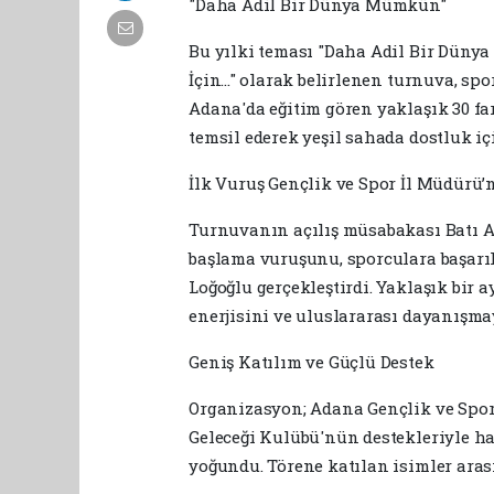
​"Daha Adil Bir Dünya Mümkün"
​Bu yılki teması "Daha Adil Bir Düny
İçin..." olarak belirlenen turnuva, spo
Adana'da eğitim gören yaklaşık 30 far
temsil ederek yeşil sahada dostluk iç
​İlk Vuruş Gençlik ve Spor İl Müdürü
​Turnuvanın açılış müsabakası Batı 
başlama vuruşunu, sporculara başarı
Loğoğlu gerçekleştirdi. Yaklaşık bir
enerjisini ve uluslararası dayanışmay
​Geniş Katılım ve Güçlü Destek
​Organizasyon; Adana Gençlik ve Spo
Geleceği Kulübü'nün destekleriyle hay
yoğundu. Törene katılan isimler arası