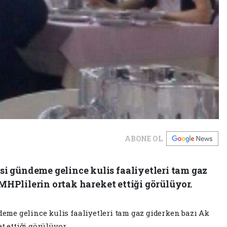
ABONE OL
 gündeme gelince kulis faaliyetleri tam gaz
MHPlilerin ortak hareket ettiği görülüyor.
me gelince kulis faaliyetleri tam gaz giderken bazı Ak
t ettiği görülüyor.