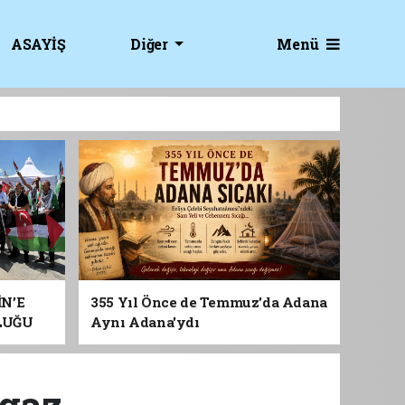
Menü
ASAYİŞ
Diğer
İN’E
355 Yıl Önce de Temmuz'da Adana
LUĞU
Aynı Adana'ydı
 gaz