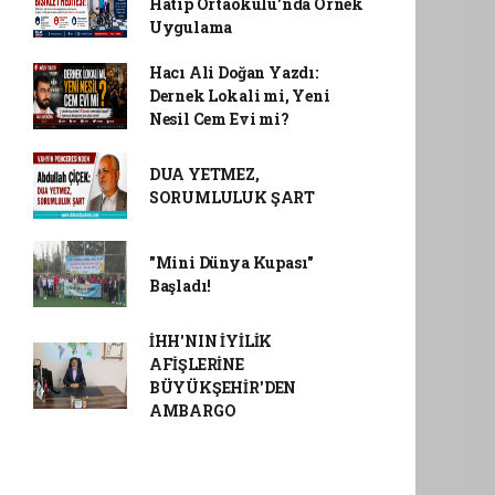
Hatip Ortaokulu'nda Örnek
Uygulama
Hacı Ali Doğan Yazdı:
Dernek Lokali mi, Yeni
Nesil Cem Evi mi?
DUA YETMEZ,
SORUMLULUK ŞART
"Mini Dünya Kupası"
Başladı!
İHH'NIN İYİLİK
AFİŞLERİNE
BÜYÜKŞEHİR'DEN
AMBARGO