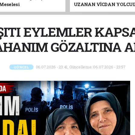
Meselesi
UZANAN VİCDAN YOLCU
ADANA’YA GELİYOR
ITI EYLEMLER KAPS
HANIM GÖZALTINA A
06.07.2026 - 23:41, Güncelleme: 06.07.2026 - 23:57
GÜNCEL