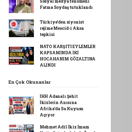
Sosyal medya fenomeni
Fatma Soydaş tutuklandı
Türkiye'den siyonist
rejime Mescid-i Aksa
tepkisi
NATO KARŞITI EYLEMLER
KAPSAMINDA İKİ
HOCAHANIM GÖZALTINA
ALINDI
En Çok Okunanlar
İHH Adanalı Şehit
İkizlerin Anısına
Afrika’da Su Kuyusu
Açıyor
Mehmet Adil İkiz İmam