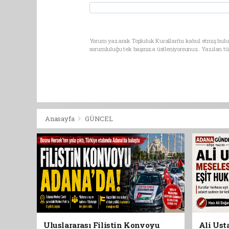
Yorum yazarak Topluluk Kuralları’nı kabul etmiş bulu
sorumluluğu tek başınıza üstleniyorsunuz. Yazılan t
Anasayfa
GÜNCEL
Uluslararası Filistin Konvoyu
Ali Usta