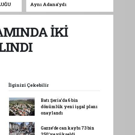
LUĞU
Aynı Adana'ydı
AMINDA İKİ
LINDI
İlginizi Çekebilir
Batı Şeria'da 6 bin
dönümlük yeni işgal planı
onaylandı
Gazze’de can kaybı 73 bin
250'ye yükseldi