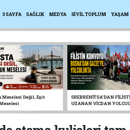
3 SAYFA
SAĞLIK
MEDYA
SİVİL TOPLUM
YAŞAM
K
 Meselesi Değil, Eşit
SREBRENİTSA’DAN FİLİST
Meselesi
UZANAN VİCDAN YOLCU
ADANA’YA GELİYOR
de atama kulisleri tam