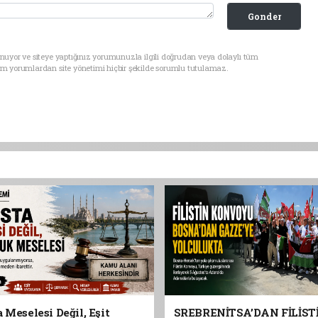
Gonder
nuyor ve siteye yaptığınız yorumunuzla ilgili doğrudan veya dolaylı tüm
üm yorumlardan site yönetimi hiçbir şekilde sorumlu tutulamaz.
 Meselesi Değil, Eşit
SREBRENİTSA’DAN FİLİST