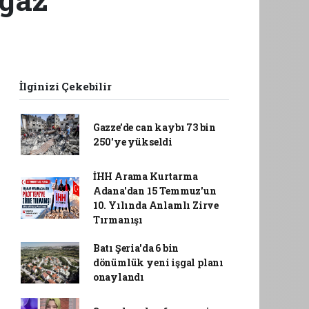
İlginizi Çekebilir
Gazze’de can kaybı 73 bin
250'ye yükseldi
İHH Arama Kurtarma
Adana'dan 15 Temmuz'un
10. Yılında Anlamlı Zirve
Tırmanışı
Batı Şeria'da 6 bin
dönümlük yeni işgal planı
onaylandı