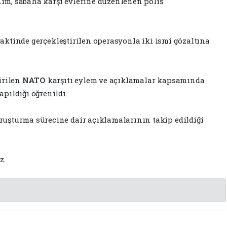
ım, sabaha karşı evlerine düzenlenen polis
 vaktinde gerçekleştirilen operasyonla iki ismi gözaltına
irilen
NATO
karşıtı eylem ve açıklamalar kapsamında
pıldığı öğrenildi.
uşturma sürecine dair açıklamalarının takip edildiği
z.