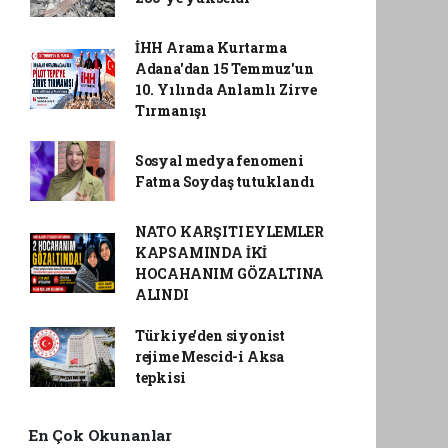
İHH Arama Kurtarma
Adana'dan 15 Temmuz'un
10. Yılında Anlamlı Zirve
Tırmanışı
Sosyal medya fenomeni
Fatma Soydaş tutuklandı
NATO KARŞITI EYLEMLER
KAPSAMINDA İKİ
HOCAHANIM GÖZALTINA
ALINDI
Türkiye'den siyonist
rejime Mescid-i Aksa
tepkisi
En Çok Okunanlar