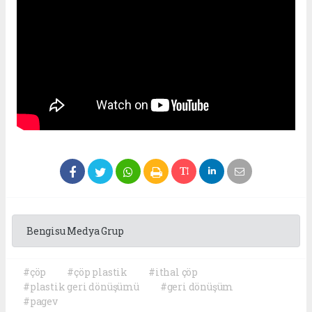
Bengisu Medya Grup
#çöp
#çöp plastik
#ithal çöp
#plastik geri dönüşümü
#geri dönüşüm
#pagev