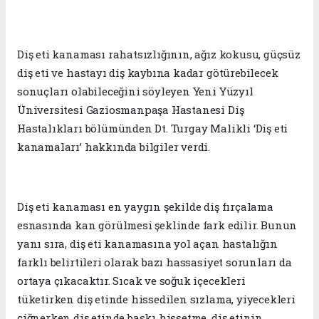
Diş eti kanaması rahatsızlığının, ağız kokusu, güçsüz
diş eti ve hastayı diş kaybına kadar götürebilecek
sonuçları olabileceğini söyleyen Yeni Yüzyıl
Üniversitesi Gaziosmanpaşa Hastanesi Diş
Hastalıkları bölümünden Dt. Turgay Malikli ‘Diş eti
kanamaları’ hakkında bilgiler verdi.
Diş eti kanaması en yaygın şekilde diş fırçalama
esnasında kan görülmesi şeklinde fark edilir. Bunun
yanı sıra, diş eti kanamasına yol açan hastalığın
farklı belirtileri olarak bazı hassasiyet sorunları da
ortaya çıkacaktır. Sıcak ve soğuk içecekleri
tüketirken diş etinde hissedilen sızlama, yiyecekleri
çiğnerken diş etinde baskı hissetme, diş etinin