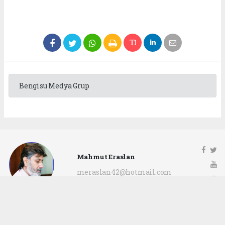
Bengisu Medya Grup
Mahmut Eraslan
meraslan42@hotmail.com
Okuyu Yorumları
(0)