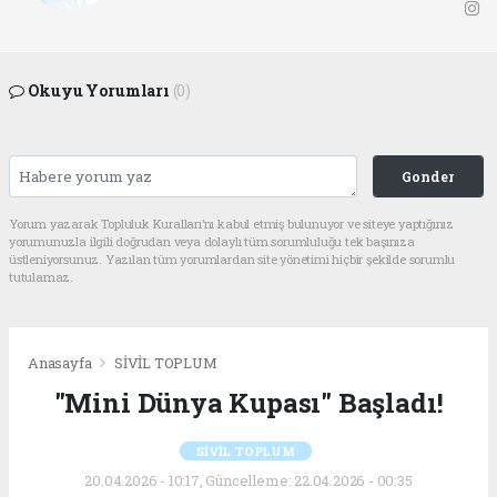
Okuyu Yorumları
(0)
Gonder
Yorum yazarak Topluluk Kuralları’nı kabul etmiş bulunuyor ve siteye yaptığınız
yorumunuzla ilgili doğrudan veya dolaylı tüm sorumluluğu tek başınıza
üstleniyorsunuz. Yazılan tüm yorumlardan site yönetimi hiçbir şekilde sorumlu
tutulamaz.
Anasayfa
SİVİL TOPLUM
"Mini Dünya Kupası" Başladı!
SİVİL TOPLUM
20.04.2026 - 10:17, Güncelleme: 22.04.2026 - 00:35