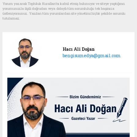
Yorum yazarak Topluluk Kuralları’nı kabul etmiş bulunuyor ve siteye yaptığınız
yorumunuzla ilgili doğrudan veya dolaylı tüm sorumluluğu tek başınıza
üstleniyorsunuz. Yazılan tüm yorumlardan site yönetimi hiçbir şekilde sorumlu
tutulamaz.
Hacı Ali Doğan
bengisumedya@gmail.com