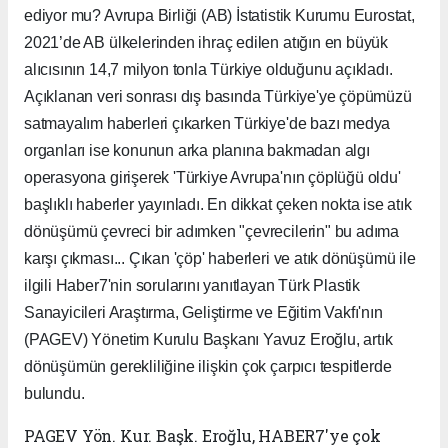
ediyor mu? Avrupa Birliği (AB) İstatistik Kurumu Eurostat,
2021’de AB ülkelerinden ihraç edilen atığın en büyük
alıcısının 14,7 milyon tonla Türkiye olduğunu açıkladı.
Açıklanan veri sonrası dış basında Türkiye'ye çöpümüzü
satmayalım haberleri çıkarken Türkiye'de bazı medya
organları ise konunun arka planına bakmadan algı
operasyona girişerek 'Türkiye Avrupa'nın çöplüğü oldu'
başlıklı haberler yayınladı. En dikkat çeken nokta ise atık
dönüşümü çevreci bir adımken "çevrecilerin" bu adıma
karşı çıkması... Çıkan 'çöp' haberleri ve atık dönüşümü ile
ilgili Haber7'nin sorularını yanıtlayan Türk Plastik
Sanayicileri Araştırma, Geliştirme ve Eğitim Vakfı'nın
(PAGEV) Yönetim Kurulu Başkanı Yavuz Eroğlu, artık
dönüşümün gerekliliğine ilişkin çok çarpıcı tespitlerde
bulundu.
PAGEV Yön. Kur. Başk. Eroğlu, HABER7'ye çok