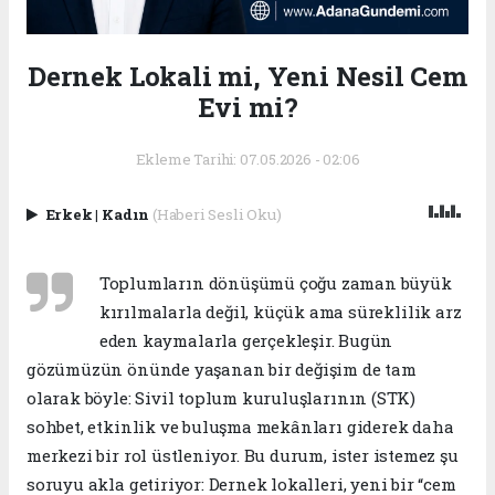
Dernek Lokali mi, Yeni Nesil Cem
Evi mi?
Ekleme Tarihi: 07.05.2026 - 02:06
Erkek
|
Kadın
(Haberi Sesli Oku)
Toplumların dönüşümü çoğu zaman büyük
kırılmalarla değil, küçük ama süreklilik arz
eden kaymalarla gerçekleşir. Bugün
gözümüzün önünde yaşanan bir değişim de tam
olarak böyle: Sivil toplum kuruluşlarının (STK)
sohbet, etkinlik ve buluşma mekânları giderek daha
merkezi bir rol üstleniyor. Bu durum, ister istemez şu
soruyu akla getiriyor: Dernek lokalleri, yeni bir “cem