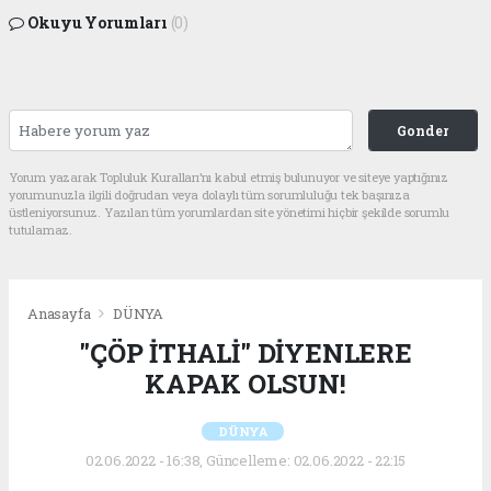
Okuyu Yorumları
(0)
Gonder
Yorum yazarak Topluluk Kuralları’nı kabul etmiş bulunuyor ve siteye yaptığınız
yorumunuzla ilgili doğrudan veya dolaylı tüm sorumluluğu tek başınıza
üstleniyorsunuz. Yazılan tüm yorumlardan site yönetimi hiçbir şekilde sorumlu
tutulamaz.
Anasayfa
DÜNYA
"ÇÖP İTHALİ" DİYENLERE
KAPAK OLSUN!
DÜNYA
02.06.2022 - 16:38, Güncelleme: 02.06.2022 - 22:15