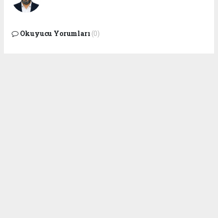
Okuyucu Yorumları
(0)
Gönder
Yorum yazarak Topluluk Kuralları’nı kabul etmiş bulunuyor ve
adanagundemi.com sitesine yaptığınız yorumunuzla ilgili doğrudan veya
dolaylı tüm sorumluluğu tek başınıza üstleniyorsunuz. Yazılan tüm
yorumlardan site yönetimi hiçbir şekilde sorumlu tutulamaz.
Tüm hakları saklı tutulmaktadır. Copyright 2026©