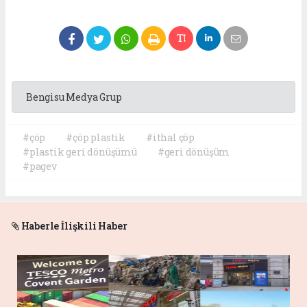
Bengisu Medya Grup
#çöp
#çöp plastik
#ithal çöp
#plastik geri dönüşümü
#geri dönüşüm
#pagev
Haberle İlişkili Haber