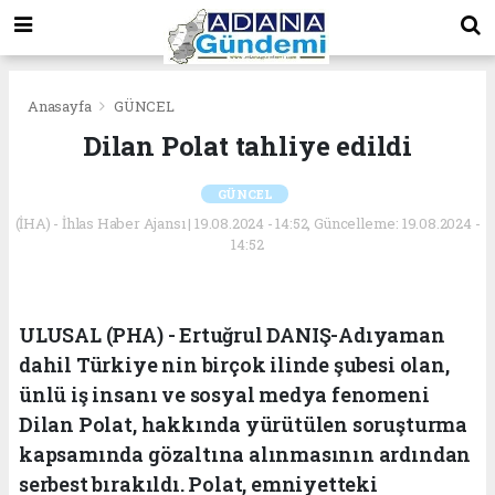
Anasayfa
GÜNCEL
Dilan Polat tahliye edildi
GÜNCEL
(İHA) - İhlas Haber Ajansı | 19.08.2024 - 14:52, Güncelleme: 19.08.2024 -
14:52
ULUSAL (PHA) - Ertuğrul DANIŞ-Adıyaman
dahil Türkiye nin birçok ilinde şubesi olan,
ünlü iş insanı ve sosyal medya fenomeni
Dilan Polat, hakkında yürütülen soruşturma
kapsamında gözaltına alınmasının ardından
serbest bırakıldı. Polat, emniyetteki