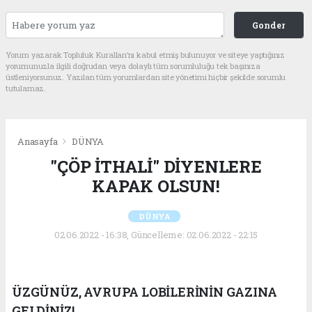
Gonder
Yorum yazarak Topluluk Kuralları’nı kabul etmiş bulunuyor ve siteye yaptığınız
yorumunuzla ilgili doğrudan veya dolaylı tüm sorumluluğu tek başınıza
üstleniyorsunuz. Yazılan tüm yorumlardan site yönetimi hiçbir şekilde sorumlu
tutulamaz.
Anasayfa
DÜNYA
"ÇÖP İTHALİ" DİYENLERE
KAPAK OLSUN!
DÜNYA
02.06.2022 - 16:38, Güncelleme: 02.06.2022 - 22:15
ÜZGÜNÜZ, AVRUPA LOBİLERİNİN GAZINA
GELDİNİZ!