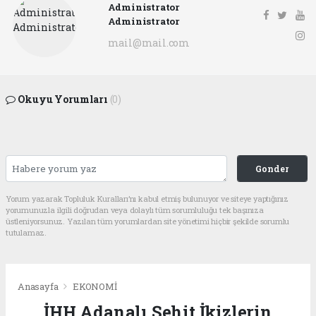
Administrator
Administrator
mail@mail.com
Okuyu Yorumları
(0)
Gonder
Yorum yazarak Topluluk Kuralları’nı kabul etmiş bulunuyor ve siteye yaptığınız
yorumunuzla ilgili doğrudan veya dolaylı tüm sorumluluğu tek başınıza
üstleniyorsunuz. Yazılan tüm yorumlardan site yönetimi hiçbir şekilde sorumlu
tutulamaz.
Anasayfa
EKONOMİ
İHH Adanalı Şehit İkizlerin