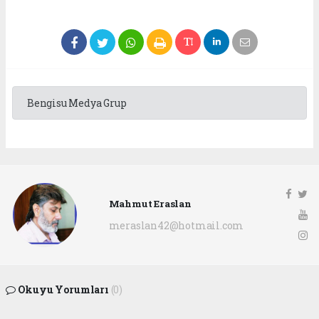
Bengisu Medya Grup
Mahmut Eraslan
meraslan42@hotmail.com
Okuyu Yorumları
(0)