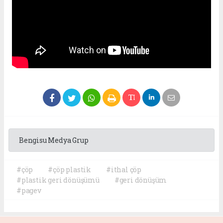
Bengisu Medya Grup
#çöp
#çöp plastik
#ithal çöp
#plastik geri dönüşümü
#geri dönüşüm
#pagev