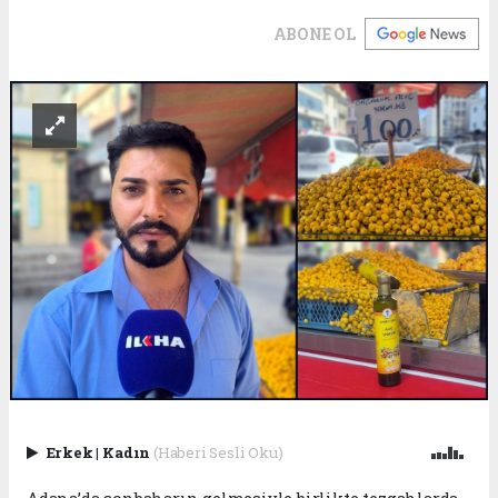
ABONE OL
Erkek
|
Kadın
(Haberi Sesli Oku)