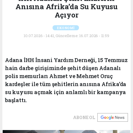
Anısına Afrika’da Su Kuyusu
Açıyor
EKONOMİ
10.07.2026 - 14:41, Güncelleme: 16.07.2026 - 11:59
Adana İHH İnsani Yardım Derneği, 15 Temmuz
hain darbe girişiminde şehit düşen Adanalı
polis memurları Ahmet ve Mehmet Oruç
kardeşler ile tüm şehitlerin anısına Afrika’da
su kuyusu açmak için anlamlı bir kampanya
başlattı.
ABONE OL