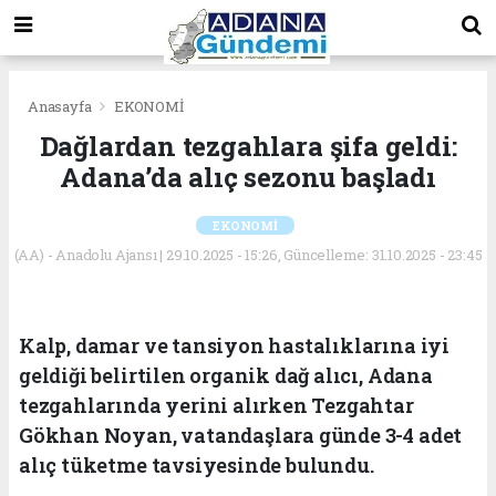
Anasayfa
EKONOMİ
Dağlardan tezgahlara şifa geldi:
Adana’da alıç sezonu başladı
EKONOMİ
(AA) - Anadolu Ajansı | 29.10.2025 - 15:26, Güncelleme: 31.10.2025 - 23:45
Kalp, damar ve tansiyon hastalıklarına iyi
geldiği belirtilen organik dağ alıcı, Adana
tezgahlarında yerini alırken Tezgahtar
Gökhan Noyan, vatandaşlara günde 3-4 adet
alıç tüketme tavsiyesinde bulundu.