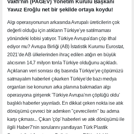
Vakfı'nın (PAGEV) Yönetim Kurulu Başkanı
Yavuz Eroğlu net bir şekilde ortaya koydu!
Algı operasyonunun arkasında Avrupalı üreticilerin çok
değerli olduğu için atıkların Türkiye'ye satılmaması
yönündeki lobisi yatıyor. Türkiye Avrupa'dan çöp ithal
ediyor mu? Avrupa Birliği (AB) İstatistik Kurumu Eurostat,
2021’de AB ülkelerinden ihraç edilen atığın en büyük
alıcısının 14,7 milyon tonla Türkiye olduğunu açıkladı.
Açıklanan veri sonrası dış basında Türkiye'ye çöpümüzü
satmayalım haberleri çıkarken Türkiye'de bazı medya
organları ise konunun arka planına bakmadan algı
operasyona girişerek 'Türkiye Avrupa'nın çöplüğü oldu'
başlıklı haberler yayınladı. En dikkat çeken nokta ise atık
dönüşümü çevreci bir adımken "çevrecilerin" bu adıma
karşı çıkması... Çıkan 'çöp' haberleri ve atık dönüşümü ile
ilgili Haber7'nin sorularını yanıtlayan Türk Plastik