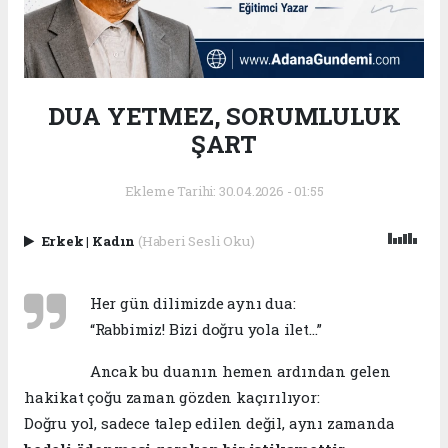
DUA YETMEZ, SORUMLULUK
ŞART
Ekleme Tarihi: 30.04.2026 - 01:55
Erkek
|
Kadın
(Haberi Sesli Oku)
Her gün dilimizde aynı dua:
“Rabbimiz! Bizi doğru yola ilet…”
Ancak bu duanın hemen ardından gelen
hakikat çoğu zaman gözden kaçırılıyor:
Doğru yol, sadece talep edilen değil, aynı zamanda