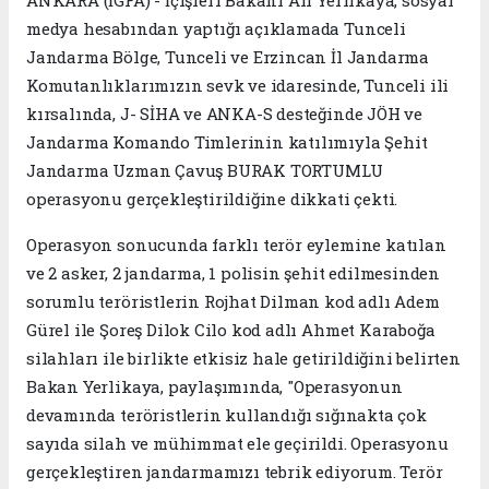
ANKARA (İGFA) - İçişleri Bakanı Ali Yerlikaya, sosyal
medya hesabından yaptığı açıklamada Tunceli
Jandarma Bölge, Tunceli ve Erzincan İl Jandarma
Komutanlıklarımızın sevk ve idaresinde, Tunceli ili
kırsalında, J- SİHA ve ANKA-S desteğinde JÖH ve
Jandarma Komando Timlerinin katılımıyla Şehit
Jandarma Uzman Çavuş BURAK TORTUMLU
operasyonu gerçekleştirildiğine dikkati çekti.
Operasyon sonucunda farklı terör eylemine katılan
ve 2 asker, 2 jandarma, 1 polisin şehit edilmesinden
sorumlu teröristlerin Rojhat Dilman kod adlı Adem
Gürel ile Şoreş Dilok Cilo kod adlı Ahmet Karaboğa
silahları ile birlikte etkisiz hale getirildiğini belirten
Bakan Yerlikaya, paylaşımında, "Operasyonun
devamında teröristlerin kullandığı sığınakta çok
sayıda silah ve mühimmat ele geçirildi. Operasyonu
gerçekleştiren jandarmamızı tebrik ediyorum. Terör