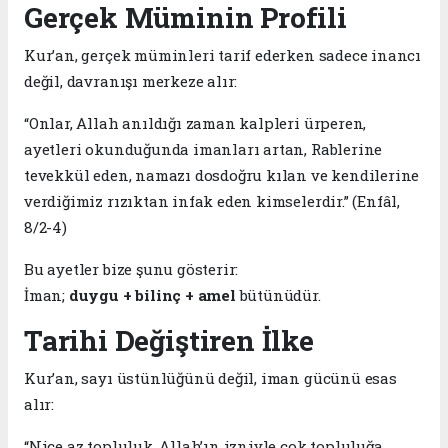
Gerçek Müminin Profili
Kur’an, gerçek müminleri tarif ederken sadece inancı
değil, davranışı merkeze alır:
“Onlar, Allah anıldığı zaman kalpleri ürperen,
ayetleri okunduğunda imanları artan, Rablerine
tevekkül eden, namazı dosdoğru kılan ve kendilerine
verdiğimiz rızıktan infak eden kimselerdir.” (Enfâl,
8/2-4)
Bu ayetler bize şunu gösterir:
İman;
duygu + bilinç + amel
bütünüdür.
Tarihi Değiştiren İlke
Kur’an, sayı üstünlüğünü değil, iman gücünü esas
alır:
“Nice az topluluk, Allah’ın izniyle çok topluluğa