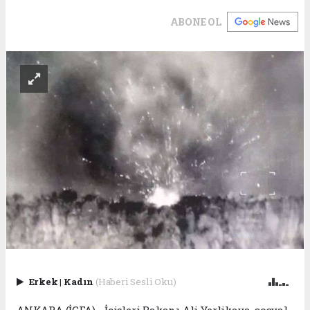
ABONE OL
Erkek
|
Kadın
(Haberi Sesli Oku)