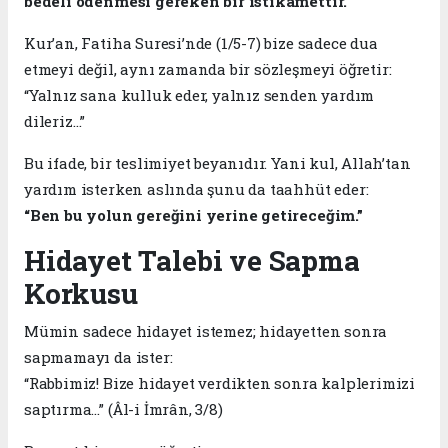
bedeli ödenmesi gereken bir istikamettir.
Kur’an, Fatiha Suresi’nde (1/5-7) bize sadece dua
etmeyi değil, aynı zamanda bir sözleşmeyi öğretir:
“Yalnız sana kulluk eder, yalnız senden yardım
dileriz…”
Bu ifade, bir teslimiyet beyanıdır. Yani kul, Allah’tan
yardım isterken aslında şunu da taahhüt eder:
“Ben bu yolun gereğini yerine getireceğim.”
Hidayet Talebi ve Sapma
Korkusu
Mümin sadece hidayet istemez; hidayetten sonra
sapmamayı da ister:
“Rabbimiz! Bize hidayet verdikten sonra kalplerimizi
saptırma…” (Âl-i İmrân, 3/8)