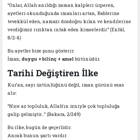
“Onlar, Allah anıldığı zaman kalpleri ürperen,
ayetleri okunduğunda imanları artan, Rablerine
tevekkül eden, namazı dosdoğru kılan ve kendilerine
verdiğimiz rızıktan infak eden kimselerdir.” (Enfâl,
8/2-4)
Bu ayetler bize şunu gösterir:
İman;
duygu + bilinç + amel
bütünüdür.
Tarihi Değiştiren İlke
Kur’an, sayı üstünlüğünü değil, iman gücünü esas
alır:
“Nice az topluluk, Allah’ın izniyle çok topluluğa
galip gelmiştir…” (Bakara, 2/249)
Bu ilke, bugün de geçerlidir.
Ancak bunun şartı vardır: