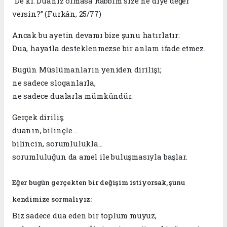
“De ki: Duanız olmasa Rabbim size ne diye değer
versin?” (Furkân, 25/77)
Ancak bu ayetin devamı bize şunu hatırlatır:
Dua, hayatla desteklenmezse bir anlam ifade etmez.
Bugün Müslümanların yeniden dirilişi;
ne sadece sloganlarla,
ne sadece dualarla mümkündür.
Gerçek diriliş;
duanın, bilinçle…
bilincin, sorumlulukla…
sorumluluğun da amel ile buluşmasıyla başlar.
Eğer bugün gerçekten bir değişim istiyorsak, şunu
kendimize sormalıyız:
Biz sadece dua eden bir toplum muyuz,