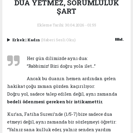
DUA YETMEZ, SORUMLULUK
ŞART
Ekleme Tarihi: 30.04.2026 - 01:55
Erkek
|
Kadın
(Haberi Sesli Oku)
Her gün dilimizde aynı dua:
“Rabbimiz! Bizi doğru yola ilet…”
Ancak bu duanın hemen ardından gelen
hakikat çoğu zaman gözden kaçırılıyor:
Doğru yol, sadece talep edilen değil, aynı zamanda
bedeli ödenmesi gereken bir istikamettir.
Kur’an, Fatiha Suresi’nde (1/5-7) bize sadece dua
etmeyi değil, aynı zamanda bir sözleşmeyi öğretir:
“Yalnız sana kulluk eder, yalnız senden yardım