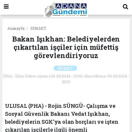
Anasayfa
SİYASET
Bakan Işıkhan: Belediyelerden
çıkartılan işçiler için müfettiş
görevlendiriyoruz
SİYASET
(İHA) - İhlas Haber Ajansı | 06.08.2024 - 13:09, Güncelleme: 06.08.2024 -
22:15
ULUSAL (PHA) - Rojin SÜNGÜ- Çalışma ve
Sosyal Güvenlik Bakanı Vedat Işıkhan,
belediyelerin SGK'ya olan borçları ve işten
çıkarılan işçilerle ilgili önemli