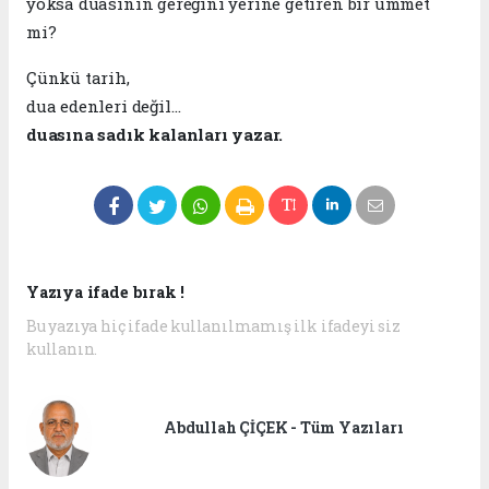
yoksa duasının gereğini yerine getiren bir ümmet
mi?
Çünkü tarih,
dua edenleri değil…
duasına sadık kalanları yazar.
Yazıya ifade bırak !
Bu yazıya hiç ifade kullanılmamış ilk ifadeyi siz
kullanın.
Abdullah ÇİÇEK - Tüm Yazıları