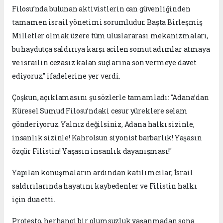
Filosu’nda bulunan aktivistlerin can güvenliğinden
tamamen israil yönetimi sorumludur. Başta Birleşmiş
Milletler olmak üzere tüm uluslararası mekanizmaları,
bu haydutça saldırıya karşı acilen somut adımlar atmaya
ve israilin cezasız kalan suçlarına son vermeye davet
ediyoruz." ifadelerine yer verdi.
Çoşkun, açıklamasını şu sözlerle tamamladı: "Adana’dan
Küresel Sumud Filosu’ndaki cesur yüreklere selam
gönderiyoruz. Yalnız değilsiniz, Adana halkı sizinle,
insanlık sizinle! Kahrolsun siyonist barbarlık! Yaşasın
özgür Filistin! Yaşasın insanlık dayanışması!"
Yapılan konuşmaların ardından katılımcılar, İsrail
saldırılarında hayatını kaybedenler ve Filistin halkı
için dua etti.
Protesto, herhangi bir olumsuzluk yaşanmadan sona