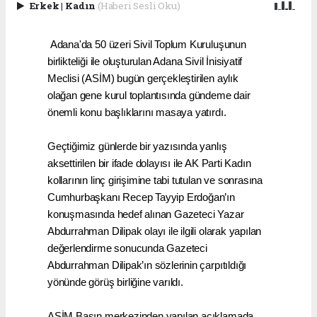
Erkek
|
Kadın
(Haberi Sesli Oku)
Adana'da 50 üzeri Sivil Toplum Kuruluşunun
birlikteliği ile oluşturulan Adana Sivil İnisiyatif
Meclisi (ASİM) bugün gerçekleştirilen aylık
olağan gene kurul toplantısında gündeme dair
önemli konu başlıklarını masaya yatırdı.
Geçtiğimiz günlerde bir yazısında yanlış
aksettirilen bir ifade dolayısı ile AK Parti Kadın
kollarının linç girişimine tabi tutulan ve sonrasına
Cumhurbaşkanı Recep Tayyip Erdoğan’ın
konuşmasında hedef alınan Gazeteci Yazar
Abdurrahman Dilipak olayı ile ilgili olarak yapılan
değerlendirme sonucunda Gazeteci
Abdurrahman Dilipak’ın sözlerinin çarpıtıldığı
yönünde görüş birliğine varıldı.
ASİM Basın merkezinden yapılan açıklamada