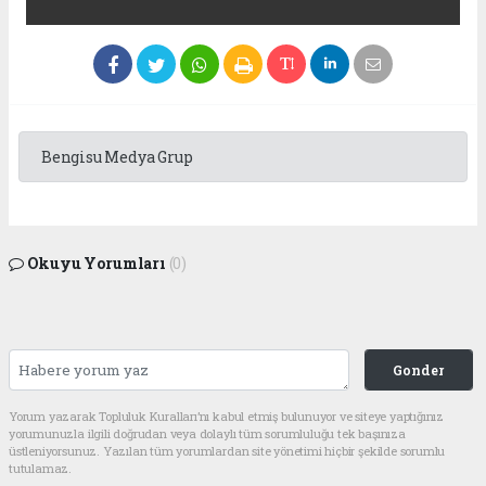
Bengisu Medya Grup
Okuyu Yorumları
(0)
Gonder
Yorum yazarak Topluluk Kuralları’nı kabul etmiş bulunuyor ve siteye yaptığınız
yorumunuzla ilgili doğrudan veya dolaylı tüm sorumluluğu tek başınıza
üstleniyorsunuz. Yazılan tüm yorumlardan site yönetimi hiçbir şekilde sorumlu
tutulamaz.