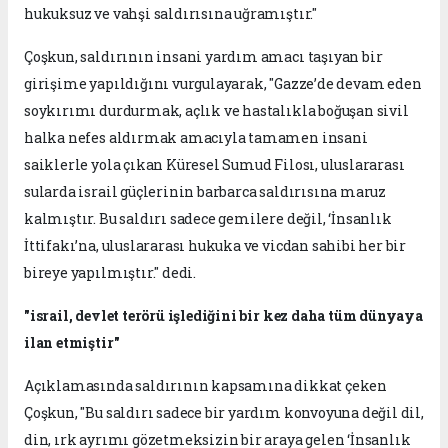
hukuksuz ve vahşi saldırısına uğramıştır."
Çoşkun, saldırının insani yardım amacı taşıyan bir
girişime yapıldığını vurgulayarak, "Gazze’de devam eden
soykırımı durdurmak, açlık ve hastalıkla boğuşan sivil
halka nefes aldırmak amacıyla tamamen insani
saiklerle yola çıkan Küresel Sumud Filosı, uluslararası
sularda israil güçlerinin barbarca saldırısına maruz
kalmıştır. Bu saldırı sadece gemilere değil, ‘İnsanlık
İttifakı’na, uluslararası hukuka ve vicdan sahibi her bir
bireye yapılmıştır." dedi.
"israil, devlet terörü işlediğini bir kez daha tüm dünyaya
ilan etmiştir"
Açıklamasında saldırının kapsamına dikkat çeken
Çoşkun, "Bu saldırı sadece bir yardım konvoyuna değil dil,
din, ırk ayrımı gözetmeksizin bir araya gelen ‘İnsanlık