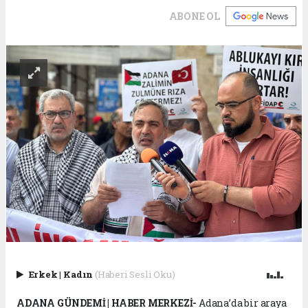
ABONE OL
Erkek
|
Kadın
(Haberi Sesli Oku)
ADANA GÜNDEMİ | HABER MERKEZİ-
Adana’da bir araya