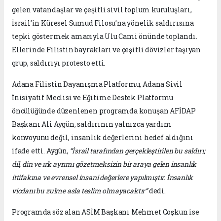
gelen vatandaşlar ve çeşitli sivil toplum kuruluşları,
İsrail’in Küresel Sumud Filosu’na yönelik saldırısına
tepki göstermek amacıyla Ulu Cami önünde toplandı.
Ellerinde Filistin bayrakları ve çeşitli dövizler taşıyan
grup, saldırıyı protesto etti.
Adana Filistin Dayanışma Platformu, Adana Sivil
İnisiyatif Meclisi ve Eğitime Destek Platformu
öncülüğünde düzenlenen programda konuşan AFİDAP
Başkanı Ali Aygün, saldırının yalnızca yardım
konvoyunu değil, insanlık değerlerini hedef aldığını
ifade etti. Aygün,
“İsrail tarafından gerçekleştirilen bu saldırı;
dil, din ve ırk ayrımı gözetmeksizin bir araya gelen insanlık
ittifakına ve evrensel insani değerlere yapılmıştır. İnsanlık
vicdanı bu zulme asla teslim olmayacaktır”
dedi.
Programda söz alan ASİM Başkanı Mehmet Coşkun ise