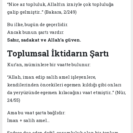
“Nice az topluluk, Allah’ın izniyle çok topluluğa
galip gelmiştir…” (Bakara, 2/249)
Bu ilke, bugün de geçerlidir.
Ancak bunun şartı vardır:
Sabır, sadakat ve Allah’a güven.
Toplumsal İktidarın Şartı
Kur’an, müminlere bir vaatte bulunur:
“Allah, iman edip salih amel işleyenlere,
kendilerinden öncekileri egemen kıldığı gibi onları
da yeryüzünde egemen kılacağını vaat etmiştir…” (Nûr,
24/55)
Ama bu vaat şarta bağlıdır:
İman + salih amel…
Sadece dua eden değil, sorumluluk alan bir toplum…