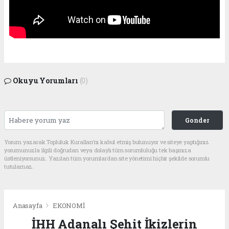
Okuyu Yorumları
(0)
Gonder
Yorum yazarak Topluluk Kuralları’nı kabul etmiş bulunuyor ve siteye yaptığınız
yorumunuzla ilgili doğrudan veya dolaylı tüm sorumluluğu tek başınıza
üstleniyorsunuz. Yazılan tüm yorumlardan site yönetimi hiçbir şekilde sorumlu
tutulamaz.
Anasayfa
EKONOMİ
İHH Adanalı Şehit İkizlerin