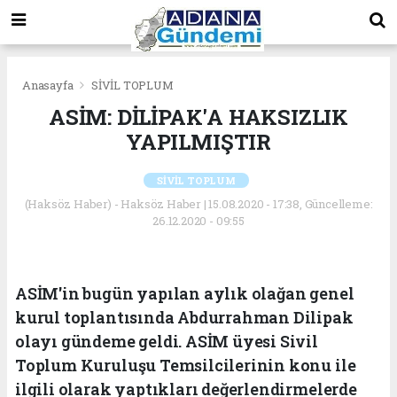
Anasayfa
SİVİL TOPLUM
ASİM: DİLİPAK'A HAKSIZLIK
YAPILMIŞTIR
SİVİL TOPLUM
(Haksöz Haber) - Haksöz Haber | 15.08.2020 - 17:38, Güncelleme:
26.12.2020 - 09:55
ASİM'in bugün yapılan aylık olağan genel
kurul toplantısında Abdurrahman Dilipak
olayı gündeme geldi. ASİM üyesi Sivil
Toplum Kuruluşu Temsilcilerinin konu ile
ilgili olarak yaptıkları değerlendirmelerde