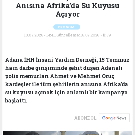
Anısına Afrika’da Su Kuyusu
Açıyor
EKONOMİ
10.07.2026 - 14:41, Güncelleme: 16.07.2026 - 11:59
Adana İHH İnsani Yardım Derneği, 15 Temmuz
hain darbe girişiminde şehit düşen Adanalı
polis memurları Ahmet ve Mehmet Oruç
kardeşler ile tüm şehitlerin anısına Afrika’da
su kuyusu açmak için anlamlı bir kampanya
başlattı.
ABONE OL