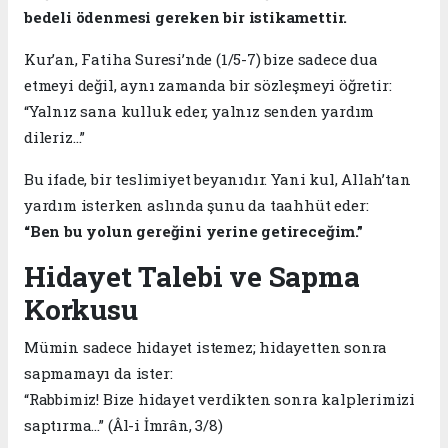
bedeli ödenmesi gereken bir istikamettir.
Kur’an, Fatiha Suresi’nde (1/5-7) bize sadece dua
etmeyi değil, aynı zamanda bir sözleşmeyi öğretir:
“Yalnız sana kulluk eder, yalnız senden yardım
dileriz…”
Bu ifade, bir teslimiyet beyanıdır. Yani kul, Allah’tan
yardım isterken aslında şunu da taahhüt eder:
“Ben bu yolun gereğini yerine getireceğim.”
Hidayet Talebi ve Sapma
Korkusu
Mümin sadece hidayet istemez; hidayetten sonra
sapmamayı da ister:
“Rabbimiz! Bize hidayet verdikten sonra kalplerimizi
saptırma…” (Âl-i İmrân, 3/8)