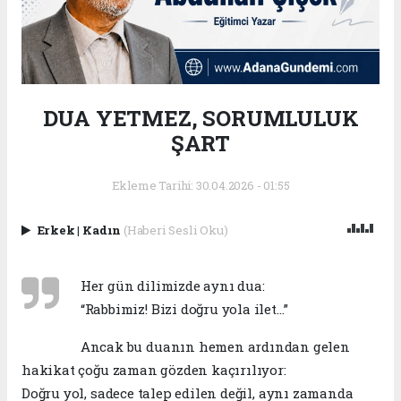
DUA YETMEZ, SORUMLULUK
ŞART
Ekleme Tarihi: 30.04.2026 - 01:55
Erkek
|
Kadın
(Haberi Sesli Oku)
Her gün dilimizde aynı dua:
“Rabbimiz! Bizi doğru yola ilet…”
Ancak bu duanın hemen ardından gelen
hakikat çoğu zaman gözden kaçırılıyor:
Doğru yol, sadece talep edilen değil, aynı zamanda