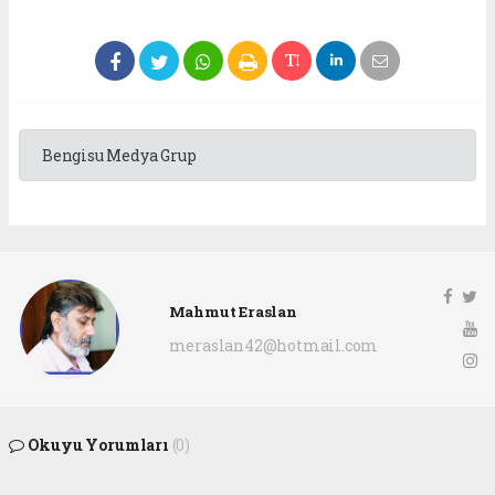
Bengisu Medya Grup
Mahmut Eraslan
meraslan42@hotmail.com
Okuyu Yorumları
(0)