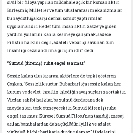
sivil bir filoya yapılan müdahale açık bir korsanlıktır.
Birleşmiş Milletler ve tüm uluslararası mekanizmalar
bu haydutluğa karşı derhal somut yaptırımlar
uygulamalıdır. Hedef tüm insanlıktır. Gazze’ye giden
yardım yollarını kanla kesmeye çalışmak, sadece
Filistin halkını değil, adaleti ve barışı savunan tüm
insanlığı cezalandırma girişimidir." dedi.
"Sumud (direniş) ruhu engel tanımaz"
Sessiz kalan uluslararası aktörlere de tepki gösteren
Çoşkun, "Sessizlik suçtur. Bu barbarlığa sessiz kalan her
kurum ve devlet, israilin işlediği savaş suçlarına ortaktır.
Vicdan sahibi halklar, bu zulmü durdurana dek
meydanları terk etmeyecektir. Sumud (direniş) ruhu
engel tanımaz. Küresel Sumud Filosu’nun taşıdığı mesaj,
atılan bombalardan daha güçlüdür. İyilik ve adalet
yürüyüşü, hiçbir barikatla durdurulamaz." ifadelerini