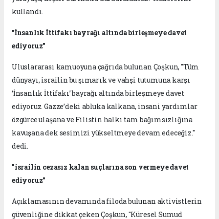
kullandı.
"İnsanlık İttifakı bayrağı altında birleşmeye davet
ediyoruz"
Uluslararası kamuoyuna çağrıda bulunan Çoşkun, "Tüm
dünyayı, israilin bu şımarık ve vahşi tutumuna karşı
‘İnsanlık İttifakı’ bayrağı altında birleşmeye davet
ediyoruz. Gazze’deki abluka kalkana, insani yardımlar
özgürce ulaşana ve Filistin halkı tam bağımsızlığına
kavuşana dek sesimizi yükseltmeye devam edeceğiz."
dedi.
"israilin cezasız kalan suçlarına son vermeye davet
ediyoruz"
Açıklamasının devamında filoda bulunan aktivistlerin
güvenliğine dikkat çeken Çoşkun, "Küresel Sumud